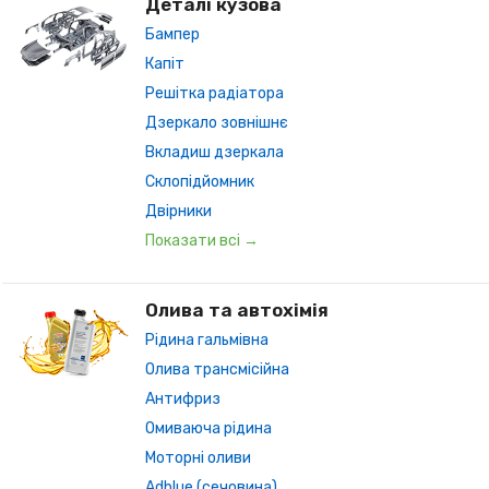
Деталі кузова
Бампер
Капіт
Решітка радіатора
Дзеркало зовнішнє
Вкладиш дзеркала
Склопідйомник
Двірники
Показати всі →
Олива та автохімія
Рідина гальмівна
Олива трансмісійна
Антифриз
Омиваюча рідина
Моторні оливи
Adblue (сечовина)