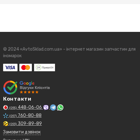
© 2024 «AvtoSklad.com.ua» - інтернет магазин запчастин для
іномарок
Контакти
448-06-06
(095)
760-80-88
(097)
309-89-89
(093)
Замовити дзвінок