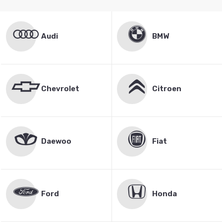
Audi
BMW
Chevrolet
Citroen
Daewoo
Fiat
Ford
Honda