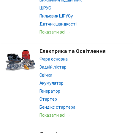
Вижимний підшипник
ШРУС
Пильовик ШРУСу
Датчик швидкості
Показати всі →
Електрика та Освітлення
Фара основна
Задній ліхтар
Свічки
Акумулятор
Генератор
Стартер
Бендікс стартера
Показати всі →