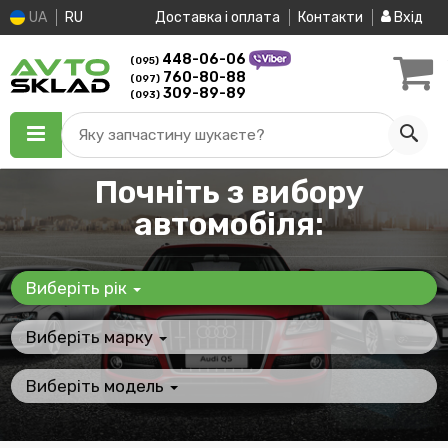
UA
RU
Доставка і оплата
Контакти
Вхід
448-06-06
(095)
760-80-88
(097)
309-89-89
(093)
Яку запчастину шукаєте?
Почніть з вибору
автомобіля:
Виберіть рік
Виберіть марку
Виберіть модель