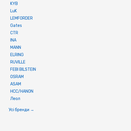
KYB
LuK
LEMFORDER
Gates
CTR
INA
MANN
ELRING
RUVILLE
FEBI BILSTEIN
OSRAM
ASAM
HCC/HANON
Леол
Усі бренди →