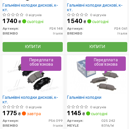
Гальмівні колодки дискові, к-
Гальмівні колодки дискові, к-
кт.
кт.
0 відгуків
0 відгуків
1 740
1 540
₴
сьогодні
₴
сьогодні
Артикул:
P24 148
Артикул:
P24 061
BREMBO
Італія
BREMBO
Італія
КУПИТИ
КУПИТИ
Передплата
Передплата
обов'язкова
обов'язкова
Гальмівні колодки дискові, к-
Гальмівні колодки
кт.
0 відгуків
0 відгуків
1 775
1 145
₴
завтра
₴
сьогодні
Артикул:
P56 099
Артикул:
025 242
BREMBO
Італія
MEYLE
8316/W