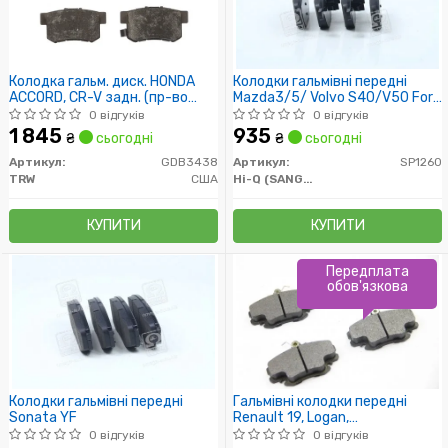
Колодка гальм. диск. HONDA
Колодки гальмівні передні
ACCORD, CR-V задн. (пр-во
Mazda3/5/ Volvo S40/V50 Ford
TRW)
Focus
0 відгуків
0 відгуків
1 845
935
₴
сьогодні
₴
сьогодні
Артикул:
GDB3438
Артикул:
SP1260
TRW
США
Hi-Q (SANGSIN)
КУПИТИ
КУПИТИ
Передплата
обов'язкова
Колодки гальмівні передні
Гальмівні колодки передні
Sonata YF
Renault 19, Logan,
Sandero,Megane, Clio,
0 відгуків
0 відгуків