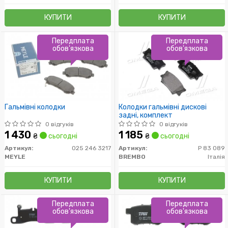
КУПИТИ
КУПИТИ
Передплата
Передплата
обов'язкова
обов'язкова
Гальмівні колодки
Колодки гальмівні дискові
задні, комплект
0 відгуків
0 відгуків
1 430
1 185
₴
сьогодні
₴
сьогодні
Артикул:
025 246 3217
Артикул:
P 83 089
MEYLE
BREMBO
Італія
КУПИТИ
КУПИТИ
Передплата
Передплата
обов'язкова
обов'язкова