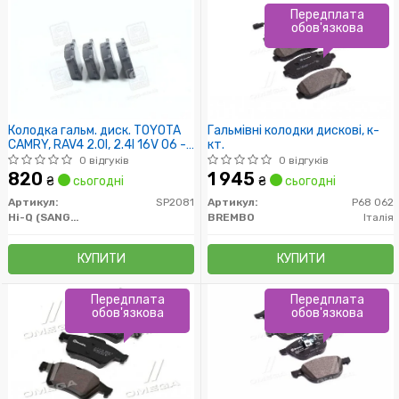
Передплата
обов'язкова
Колодка гальм. диск. TOYOTA
Гальмівні колодки дискові, к-
CAMRY, RAV4 2.0I, 2.4I 16V 06 -
кт.
задн. (вир-во SANGSIN)
0 відгуків
0 відгуків
820
1 945
₴
сьогодні
₴
сьогодні
Артикул:
SP2081
Артикул:
P68 062
Hi-Q (SANGSIN)
BREMBO
Італія
КУПИТИ
КУПИТИ
Передплата
Передплата
обов'язкова
обов'язкова