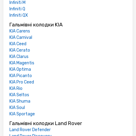
Infiniti M
Infiniti Q
Infiniti QX
Гальмівні колодки KIA
KIA Carens
KIA Carnival
KIA Ceed
KIA Cerato
KIA Clarus
KIA Magentis
KIA Optima
KIA Picanto
KIA Pro Ceed
KIA Rio
KIA Seltos
KIA Shuma
KIA Soul
KIA Sportage
Гальмівні колодки Land Rover
Land Rover Defender