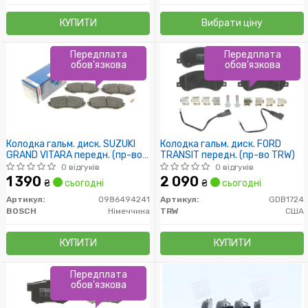
КУПИТИ
Вибрати ціну
Передплата
Передплата
обов'язкова
обов'язкова
Колодка гальм. диск. SUZUKI
Колодка гальм. диск. FORD
GRAND VITARA передн. (пр-во
TRANSIT передн. (пр-во TRW)
Bosch)
0 відгуків
0 відгуків
1 390
2 090
₴
сьогодні
₴
сьогодні
Артикул:
0986494241
Артикул:
GDB1724
BOSCH
Німеччина
TRW
США
КУПИТИ
КУПИТИ
Передплата
обов'язкова