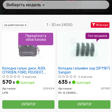
Виберіть модель
1 - 30 из 24050
за рейтингом
Фільтри
Передплата
Топ продажів
обов'язкова
Колодка гальм. диск. AUDI,
Колодки гальмівні зад (SP1187)
CITROEN, FORD, PEUGEOT,
Sangsin
RENAULT, SEAT, SKODA, VW
0 відгуків
0 відгуків
задн. (вир-во LPR)
570
635
₴
сьогодні
₴
сьогодні
Артикул:
05P634
Артикул:
SP1187
LPR
Hi-Q (SANGSIN)
КУПИТИ
КУПИТИ