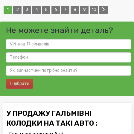
1
2
3
4
5
6
7
8
9
10
Не можете знайти деталь?
Підібрати
У ПРОДАЖУ ГАЛЬМІВНІ
КОЛОДКИ НА ТАКІ АВТО :
Гальмівні колодки Audi