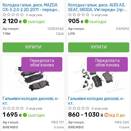
Колодка гальм. диск. MAZDA
Колодка гальм. диск. AUDI A3,
CX-5 2.0 2.2D 2011 - передн.
SEAT, SKODA, VW передн. (пр-
(пр-во TRW)
во LPR)
0 відгуків
0 відгуків
2 120
905
₴
сьогодні
₴
сьогодні
Артикул:
GDB3562
Артикул:
05P692
TRW
США
LPR
КУПИТИ
КУПИТИ
Передплата
Передплата
обов'язкова
обов'язкова
Гальмівні колодки дискові, к-
Гальмівні колодки дискові, к-
кт.
кт.
0 відгуків
0 відгуків
1 695
860 - 1 030
₴
сьогодні
₴
від 0 дн.
Артикул:
P83 117
Артикул:
P85 020
BREMBO
Італія
BREMBO
Італія