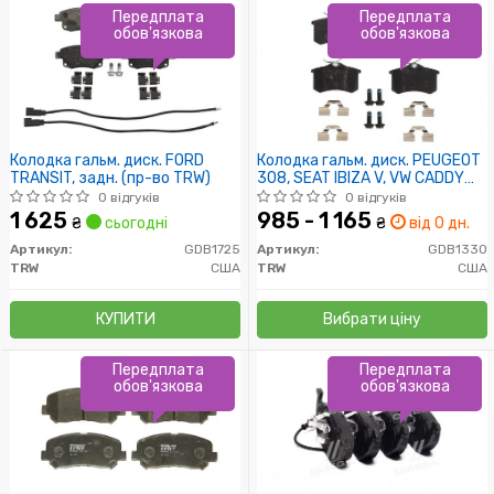
Передплата
Передплата
обов'язкова
обов'язкова
Колодка гальм. диск. FORD
Колодка гальм. диск. PEUGEOT
TRANSIT, задн. (пр-во TRW)
308, SEAT IBIZA V, VW CADDY
задн. (пр-во TRW)
0 відгуків
0 відгуків
1 625
985 - 1 165
₴
сьогодні
₴
від 0 дн.
Артикул:
GDB1725
Артикул:
GDB1330
TRW
США
TRW
США
КУПИТИ
Вибрати ціну
Передплата
Передплата
обов'язкова
обов'язкова