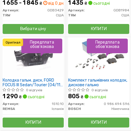
1 655 - 1 845
1 435
₴
від 0 дн.
₴
сьогодні
Артикул:
GDB3429
Артикул:
GDB1984
TRW
США
TRW
США
Вибрати ціну
КУПИТИ
Передплата
Передплата
Оригінал
обов'язкова
обов'язкова
Колодка гальм. диск. FORD
Комплект гальмівних колодок,
FOCUS III Sedan/Tourier (04/11-)
дискове гальмо
передн. (пр-во REMSA)
0 відгуків
0 відгуків
1 290
805
₴
сьогодні
₴
сьогодні
Артикул:
1510.10
Артикул:
0 986 494 596
REMSA
Іспанія
BOSCH
Німеччина
КУПИТИ
КУПИТИ