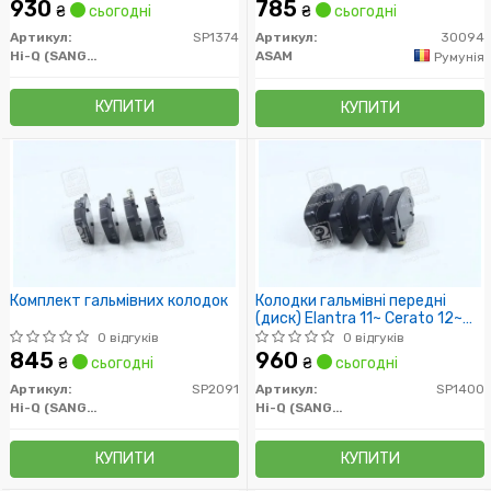
Solenza/Lada Largus 1.6
930
785
₴
сьогодні
₴
сьогодні
(30094) Asam
Артикул:
SP1374
Артикул:
30094
Hi-Q (SANGSIN)
ASAM
Румунія
КУПИТИ
КУПИТИ
Комплект гальмівних колодок
Колодки гальмівні передні
(диск) Elantra 11~ Cerato 12~
i20
0 відгуків
0 відгуків
845
960
₴
сьогодні
₴
сьогодні
Артикул:
SP2091
Артикул:
SP1400
Hi-Q (SANGSIN)
Hi-Q (SANGSIN)
КУПИТИ
КУПИТИ