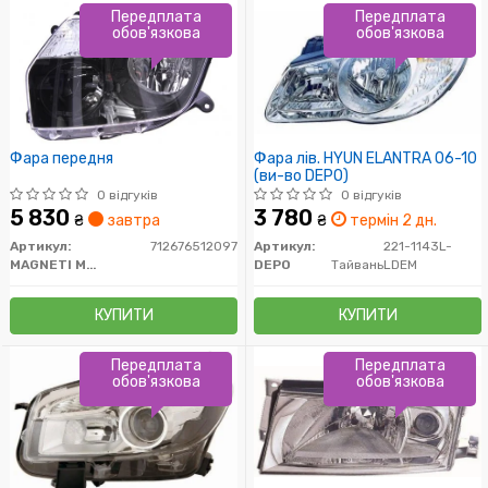
Передплата
Передплата
обов'язкова
обов'язкова
Фара передня
Фара лів. HYUN ELANTRA 06-10
(ви-во DEPO)
0 відгуків
0 відгуків
5 830
3 780
₴
завтра
₴
термін 2 дн.
Артикул:
712676512097
Артикул:
221-1143L-
MAGNETI MARELLI
DEPO
Тайвань
LDEM
КУПИТИ
КУПИТИ
Передплата
Передплата
обов'язкова
обов'язкова