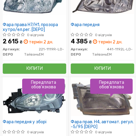
Фара права H7/H1, прозора
Фара передня
хутро/ел.рег. [DEPO]
0 відгуків
0 відгуків
2 615
4 385
₴
термін 2 дн.
₴
термін 2 дн.
Артикул:
221-1119R-LD-
Артикул:
441-1192L-LD-
DEPO
Тайвань
EM
DEPO
Тайвань
EM
КУПИТИ
КУПИТИ
Передплата
Передплата
обов'язкова
обов'язкова
Фара передня у зборі
Фара прав. H4, автомат. регул.
-5/95 [DEPO]
0 відгуків
0 відгуків