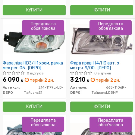
КУПИТИ
КУПИТИ
Передплата
Передплата
обов'язкова
обов'язкова
Фара ліва HB3/H1 хром. рамка
Фара прав. H4/H3 авт. з
мех.рег. 05- [DEPO]
мотрч. 9/00- [DEPO]
0 відгуків
0 відгуків
6 090
3 210
₴
термін 2 дн.
₴
термін 2 дн.
Артикул:
214-1179L-LD-
Артикул:
665-1106R-
DEPO
Тайвань
E1
DEPO
Тайвань
LDBMF
КУПИТИ
КУПИТИ
Передплата
Передплата
обов'язкова
обов'язкова