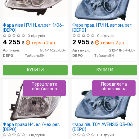
Фара ліва H7/H1, ел.рег. 1/06-
Фара прав. H7/H1, автом. рег.
[DEPO]
[DEPO]
0 відгуків
0 відгуків
4 255
2 955
₴
термін 2 дн.
₴
термін 2 дн.
Артикул:
551-1162L-LD-
Артикул:
212-11F3R-LD-
DEPO
Тайвань
EM
DEPO
Тайвань
EM
КУПИТИ
КУПИТИ
Передплата
Передплата
обов'язкова
обов'язкова
Фара права H4, ел./мех.рег.
Фара лів. TOY AVENSIS 03-06
[DEPO]
(DEPO)
0 відгуків
0 відгуків