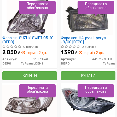
Передплата
Передплата
обов'язкова
обов'язкова
Фара лів. SUZUKI SWIFT 05-10
Фара лев. H4, ручні. регул.
(DEPO)
-8/00 [DEPO]
0 відгуків
0 відгуків
2 850
1 390
₴
термін 2 дн.
₴
термін 2 дн.
Артикул:
218-1134L-
Артикул:
441-1127L-LD-E
DEPO
Тайвань
LDEM1
DEPO
Тайвань
КУПИТИ
КУПИТИ
Передплата
Передплата
обов'язкова
обов'язкова