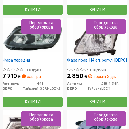
КУПИТИ
КУПИТИ
Передплата
Передплата
обов'язкова
обов'язкова
Фара передня
Фара прав. H4 ел. регул. [DEPO]
0 відгуків
0 відгуків
7 710
2 850
₴
завтра
₴
термін 2 дн.
Артикул:
441-
Артикул:
218-1134R-
DEPO
Тайвань
11G3RMLDEM2
DEPO
Тайвань
LDEM1
КУПИТИ
КУПИТИ
Передплата
Передплата
обов'язкова
обов'язкова