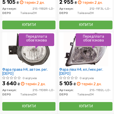
5 105
2 955
₴
термін 2 дн.
₴
термін 2 дн.
Артикул:
215-11B2R-LD-
Артикул:
212-11F3L-LD-
DEPO
Тайвань
EM
DEPO
Тайвань
EM
КУПИТИ
КУПИТИ
Передплата
Передплата
обов'язкова
обов'язкова
Фара права H4, автом. рег.
Фара ліва H4, ел./мех.рег.
[DEPO]
[DEPO]
0 відгуків
0 відгуків
3 640
5 105
₴
термін 2 дн.
₴
термін 2 дн.
Артикул:
215-11D8R-LD-
Артикул:
215-11B2L-LD-
DEPO
Тайвань
EM
DEPO
Тайвань
EM
КУПИТИ
КУПИТИ