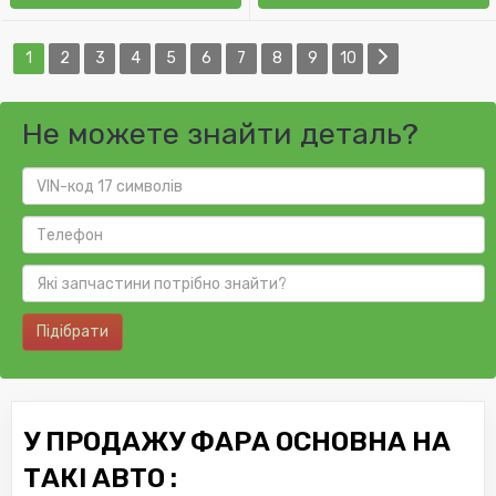
1
2
3
4
5
6
7
8
9
10
Не можете знайти деталь?
Підібрати
У ПРОДАЖУ ФАРА ОСНОВНА НА
ТАКІ АВТО :