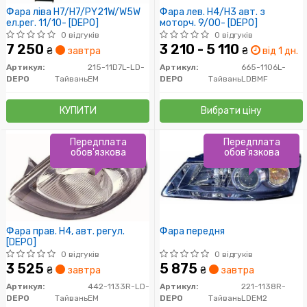
Фара ліва H7/H7/PY21W/W5W
Фара лев. H4/H3 авт. з
ел.рег. 11/10- [DEPO]
моторч. 9/00- [DEPO]
0 відгуків
0 відгуків
7 250
3 210 - 5 110
₴
завтра
₴
від 1 дн.
Артикул:
215-11D7L-LD-
Артикул:
665-1106L-
DEPO
Тайвань
EM
DEPO
Тайвань
LDBMF
КУПИТИ
Вибрати ціну
Передплата
Передплата
обов'язкова
обов'язкова
Фара прав. H4, авт. регул.
Фара передня
[DEPO]
0 відгуків
0 відгуків
3 525
5 875
₴
завтра
₴
завтра
Артикул:
442-1133R-LD-
Артикул:
221-1138R-
DEPO
Тайвань
EM
DEPO
Тайвань
LDEM2