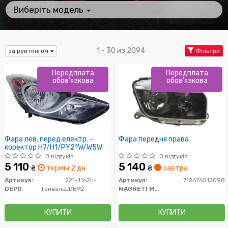
Виберіть модель
1 - 30 из 2094
за рейтингом
Фільтри
Передплата
Передплата
обов'язкова
обов'язкова
Фара лев. перед.електр. -
Фара передня права
коректор H7/H1/PY21W/W5W
0 відгуків
0 відгуків
5 110
5 140
₴
термін 2 дн.
₴
завтра
Артикул:
221-1162L-
Артикул:
712676512098
DEPO
Тайвань
LDEM2
MAGNETI MARELLI
КУПИТИ
КУПИТИ