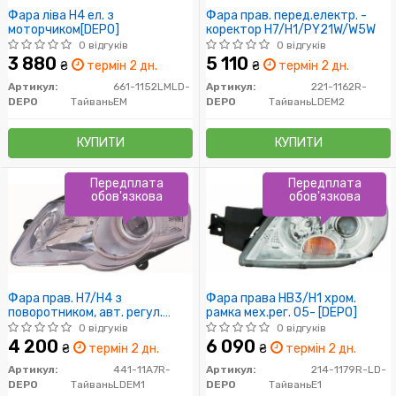
Фара ліва H4 ел. з
Фара прав. перед.електр. -
моторчиком[DEPO]
коректор H7/H1/PY21W/W5W
0 відгуків
0 відгуків
3 880
5 110
₴
термін 2 дн.
₴
термін 2 дн.
Артикул:
661-1152LMLD-
Артикул:
221-1162R-
DEPO
Тайвань
EM
DEPO
Тайвань
LDEM2
КУПИТИ
КУПИТИ
Передплата
Передплата
обов'язкова
обов'язкова
Фара прав. H7/H4 з
Фара права HB3/H1 хром.
поворотником, авт. регул.
рамка мех.рег. 05- [DEPO]
[DEPO]
0 відгуків
0 відгуків
4 200
6 090
₴
термін 2 дн.
₴
термін 2 дн.
Артикул:
441-11A7R-
Артикул:
214-1179R-LD-
DEPO
Тайвань
LDEM1
DEPO
Тайвань
E1