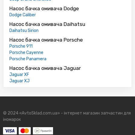
Насос бачка омивача Dodge
Dodge Caliber
Насос бачка омивача Daihatsu
Daihatsu Sirion
Насос бачка омивача Porsche
Porsche 911
Porsche Cayenne
Porsche Panamera
Насос бачка омивача Jaguar
Jaguar XF
Jaguar XJ
© 2024 «AvtoSklad.com.ua» - інтернет магазин запчастин для
іномарок