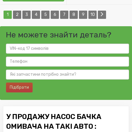
1
2
3
4
5
6
7
8
9
10
Не можете знайти деталь?
Підібрати
У ПРОДАЖУ НАСОС БАЧКА
ОМИВАЧА НА ТАКІ АВТО :