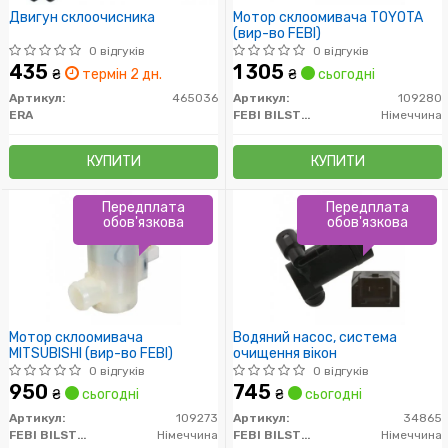
Двигун склоочисника
Мотор склоомивача TOYOTA
(вир-во FEBI)
0 відгуків
0 відгуків
435
1 305
₴
термін 2 дн.
₴
сьогодні
Артикул:
465036
Артикул:
109280
ERA
FEBI BILSTEIN
Німеччина
КУПИТИ
КУПИТИ
Передплата
Передплата
обов'язкова
обов'язкова
Мотор склоомивача
Водяний насос, система
MITSUBISHI (вир-во FEBI)
очищення вікон
0 відгуків
0 відгуків
950
745
₴
сьогодні
₴
сьогодні
Артикул:
109273
Артикул:
34865
FEBI BILSTEIN
Німеччина
FEBI BILSTEIN
Німеччина