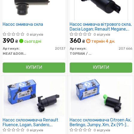
Насос омивача скла
Насос омивача вітрового скла,
Dacia Logan; Renault Megane,
Trafic 01-
0 відгуків
0 відгуків
390
360
₴
сьогодні
₴
термін 4 дн.
Артикул:
20137
Артикул:
207 666
MEAT&DORIA
TOPRAN / HANS PRIES
КУПИТИ
КУПИТИ
Насос склоомивача Renault
Насос склоомивача Citroen Ax,
Fluence, Logan, Sandero,
Berlingo, Jumpy, Xm, Zx (91-)
Megane II, Trafic II/Citroen
(02068) Metalcaucho
0 відгуків
0 відгуків