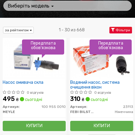
Виберіть модель
1 - 30 из 668
за рейтингом
Фільтри
Передплата
Передплата
обов'язкова
обов'язкова
Насос омивача скла
Водяний насос, система
очищення вікон
0 відгуків
0 відгуків
495
310
₴
сьогодні
₴
сьогодні
Артикул:
100 955 0010
Артикул:
23113
MEYLE
FEBI BILSTEIN
Німеччина
КУПИТИ
КУПИТИ