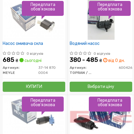
Передплата
Передплата
обов'язкова
обов'язкова
Насос омивача скла
Водяний насос
0 відгуків
0 відгуків
685
380 - 485
₴
сьогодні
₴
від 0 дн.
Артикул:
37-14 870
Артикул:
600426
MEYLE
0004
TOPRAN / HANS PRIES
КУПИТИ
Вибрати ціну
Передплата
Передплата
обов'язкова
обов'язкова