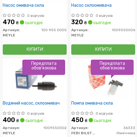
Насос омивача скла
Насос склоомивача
0 відгуків
0 відгуків
470
320
₴
сьогодні
₴
сьогодні
Артикул:
100 955 0005
Артикул:
1009550006
MEYLE
MEYLE
КУПИТИ
КУПИТИ
Передплата
Передплата
обов'язкова
обов'язкова
Водяний насос, склоомивач
Помпа омивача скла
0 відгуків
0 відгуків
400
450
₴
сьогодні
₴
сьогодні
Артикул:
1009550002
Артикул:
36333
MEYLE
FEBI BILSTEIN
Німеччина