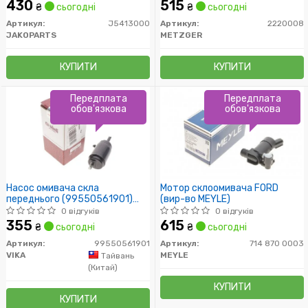
430
515
₴
сьогодні
₴
сьогодні
Артикул:
J5413000
Артикул:
2220008
JAKOPARTS
METZGER
КУПИТИ
КУПИТИ
Передплата
Передплата
обов'язкова
обов'язкова
Насос омивача скла
Мотор склоомивача FORD
переднього (99550561901)
(вир-во MEYLE)
VIKA
0 відгуків
0 відгуків
355
615
₴
сьогодні
₴
сьогодні
Артикул:
99550561901
Артикул:
714 870 0003
VIKA
MEYLE
Тайвань
(Китай)
КУПИТИ
КУПИТИ