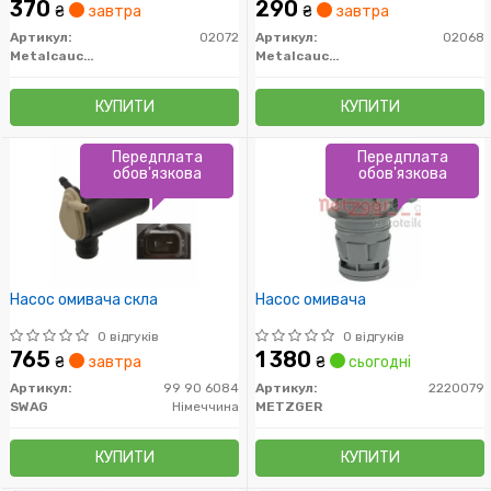
Berlingo, Jumpy/Peugeot
370
290
₴
завтра
₴
завтра
Expert,Partner (02072)
Metalcaucho
Артикул:
02072
Артикул:
02068
Metalcaucho
Metalcaucho
КУПИТИ
КУПИТИ
Передплата
Передплата
обов'язкова
обов'язкова
Насос омивача скла
Насос омивача
0 відгуків
0 відгуків
765
1 380
₴
завтра
₴
сьогодні
Артикул:
99 90 6084
Артикул:
2220079
SWAG
Німеччина
METZGER
КУПИТИ
КУПИТИ