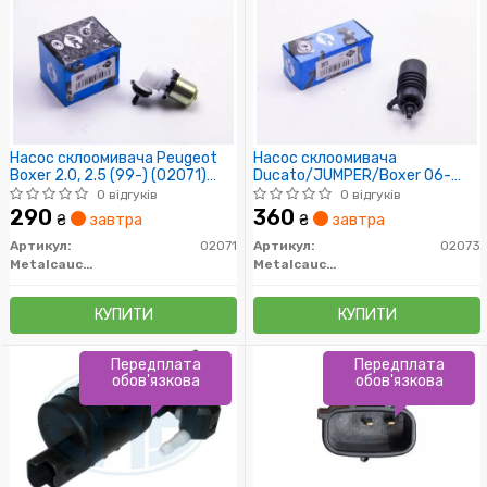
Насос склоомивача Peugeot
Насос склоомивача
Boxer 2.0, 2.5 (99-) (02071)
Ducato/JUMPER/Boxer 06-
Metalcaucho
(квадратн. роз'єм)
0 відгуків
0 відгуків
290
360
₴
завтра
₴
завтра
Артикул:
02071
Артикул:
02073
Metalcaucho
Metalcaucho
КУПИТИ
КУПИТИ
Передплата
Передплата
обов'язкова
обов'язкова