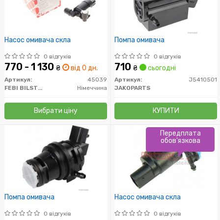
Насос омивача скла
Помпа омивача
0 відгуків
0 відгуків
770 - 1 130
710
₴
від 0 дн.
₴
сьогодні
Артикул:
45039
Артикул:
J5410501
FEBI BILSTEIN
Німеччина
JAKOPARTS
Вибрати ціну
КУПИТИ
Передплата
обов'язкова
Помпа омивача
Насос омивача скла
0 відгуків
0 відгуків