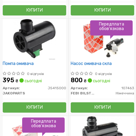
КУПИТИ
КУПИТИ
Передплата
обов'язкова
Помпа омивача
Насос омивача скла
0 відгуків
0 відгуків
395
800
₴
сьогодні
₴
сьогодні
Артикул:
J5415000
Артикул:
107463
JAKOPARTS
FEBI BILSTEIN
Німеччина
КУПИТИ
КУПИТИ
Передплата
обов'язкова