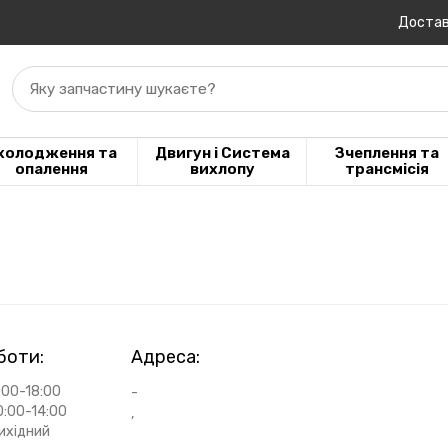
Достав
Яку запчастину шукаєте?
холодження та
Двигун і Система
Зчеплення та
опалення
вихлопу
трансмісія
боти:
Адреса:
:00-18:00
-
0:00-14:00
,
ихідний