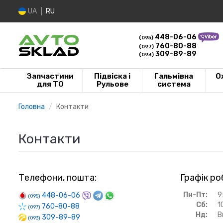
UA
RU
448-06-06
(095)
760-80-88
(097)
309-89-89
(093)
Запчастини
Підвіска і
Гальмівна
О
для ТО
Рульове
система
Головна
Контакти
Контакти
Телефони, пошта:
Графік ро
Пн-Пт:
9
448-06-06
(095)
Сб:
1
760-80-88
(097)
Нд:
В
309-89-89
(093)