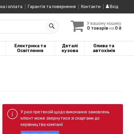
ка і оплата
Гарантія та повернення
Контакти
Вхід
У вашому кошику
0 товарів
на
0 ₴
Електрика та
Деталі
Олива та
Освітлення
кузова
автохімія
У разі претензій щодо виконання замовлень
клієнт може звернутися зі скаргами до
керівництва компанії