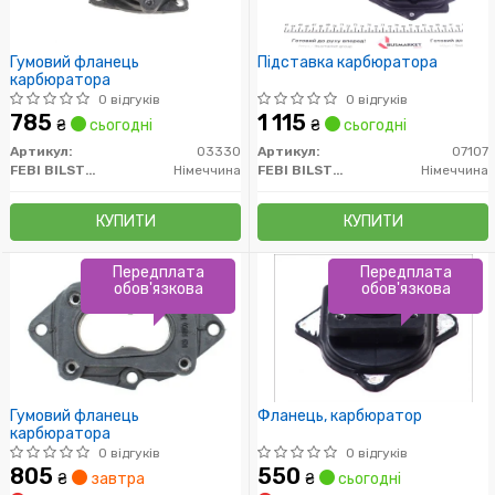
Гумовий фланець
Підставка карбюратора
карбюратора
0 відгуків
0 відгуків
785
1 115
₴
сьогодні
₴
сьогодні
Артикул:
03330
Артикул:
07107
FEBI BILSTEIN
Німеччина
FEBI BILSTEIN
Німеччина
КУПИТИ
КУПИТИ
Передплата
Передплата
обов'язкова
обов'язкова
Гумовий фланець
Фланець, карбюратор
карбюратора
0 відгуків
0 відгуків
805
550
₴
завтра
₴
сьогодні