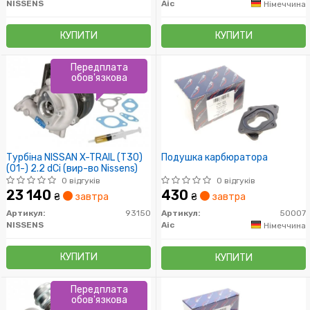
NISSENS
Aic
Німеччина
КУПИТИ
КУПИТИ
Передплата
обов'язкова
Турбіна NISSAN X-TRAIL (T30)
Подушка карбюратора
(01-) 2.2 dCi (вир-во Nissens)
0 відгуків
0 відгуків
23 140
430
₴
завтра
₴
завтра
Артикул:
93150
Артикул:
50007
NISSENS
Aic
Німеччина
КУПИТИ
КУПИТИ
Передплата
обов'язкова