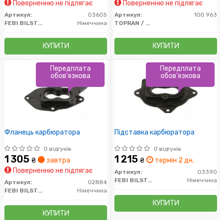
Поверненню не підлягає
Поверненню не підлягає
Артикул:
03605
Артикул:
100 963
FEBI BILSTEIN
Німеччина
TOPRAN / HANS PRIES
КУПИТИ
КУПИТИ
Передплата
Передплата
обов'язкова
обов'язкова
Фланець карбюратора
Підставка карбюратора
0 відгуків
0 відгуків
1 305
1 215
₴
завтра
₴
термін 2 дн.
Поверненню не підлягає
Артикул:
03390
FEBI BILSTEIN
Німеччина
Артикул:
02884
FEBI BILSTEIN
Німеччина
КУПИТИ
КУПИТИ