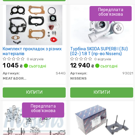
Передплата
обов'язкова
Комплект прокладок з різних
Турбіна SKODA SUPERB I (3U)
матеріалів
(02-) 1.8 T (пр-во Nissens)
0 відгуків
0 відгуків
1 045
12 940
₴
сьогодні
₴
сьогодні
Артикул:
S44G
Артикул:
93021
MEAT&DORIA
NISSENS
КУПИТИ
КУПИТИ
Передплата
обов'язкова