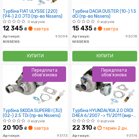
Турбіна FIAT ULYSSE (220)
Турбіна DACIA DUSTER (10-) 1.5
(94-) 2.0 JTD (пр-во Nissens)
dCi (пр-во Nissens)
0 відгуків
0 відгуків
12 345
15 435
₴
завтра
₴
завтра
Артикул:
93094
Артикул:
93078
NISSENS
NISSENS
КУПИТИ
КУПИТИ
Передплата
Передплата
обов'язкова
обов'язкова
Турбіна SKODA SUPERB I (3U)
Турбіна HYUNDAI/KIA 2.0 CRDI
(02-) 2.5 TDi (пр-во Nissens)
D4EA 6/2007 -> 11/2011 (вир-
во Nissens)
0 відгуків
0 відгуків
20 105
22 310
₴
завтра
₴
термін 2 дн.
Артикул:
93173
Артикул:
93174