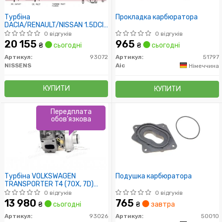
Турбіна
Прокладка карбюратора
DACIA/RENAULT/NISSAN 1.5DCI
K9K (вир-во Nissens)
0 відгуків
0 відгуків
20 155
965
₴
сьогодні
₴
сьогодні
Артикул:
93072
Артикул:
51797
NISSENS
Aic
Німеччина
КУПИТИ
КУПИТИ
Передплата
обов'язкова
Турбіна VOLKSWAGEN
Подушка карбюратора
TRANSPORTER T4 (70X, 7D)
(90-) 2.5 TDi (пр-во Nissens)
0 відгуків
0 відгуків
13 980
765
₴
сьогодні
₴
завтра
Артикул:
93026
Артикул:
50010