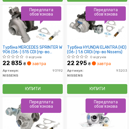
Передплата
Передплата
обов'язкова
обов'язкова
Турбіна MERCEDES SPRINTER W
Турбіна HYUNDAI ELANTRA (HD)
906 (06-) 515 CDI (пр-во
(06-) 1.6 CRDi (пр-во Nissens)
Nissens)
0 відгуків
0 відгуків
22 835
22 295
₴
завтра
₴
завтра
Артикул:
93192
Артикул:
93203
NISSENS
NISSENS
КУПИТИ
КУПИТИ
Передплата
Передплата
обов'язкова
обов'язкова