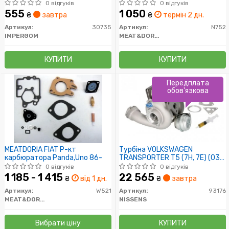
0 відгуків
0 відгуків
555
1 050
₴
завтра
₴
термін 2 дн.
Артикул:
30735
Артикул:
N752
IMPERGOM
MEAT&DORIA
КУПИТИ
КУПИТИ
Передплата
обов'язкова
MEATDORIA FIAT Р-кт
Турбіна VOLKSWAGEN
карбюратора Panda,Uno 86-
TRANSPORTER T5 (7H, 7E) (03-)
2.5 TDi (пр-во Nissens)
0 відгуків
0 відгуків
1 185 - 1 415
22 565
₴
від 1 дн.
₴
завтра
Артикул:
W521
Артикул:
93176
MEAT&DORIA
NISSENS
Вибрати ціну
КУПИТИ