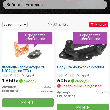
Виберіть модель
1 - 30 из 123
за рейтингом
Фільтри
Передплата
Передплата
обов'язкова
обов'язкова
Фланець карбюратора MB
Подушка моноуприскування
M102 (пр-во FEBI)
0 відгуків
0 відгуків
1 850
605
₴
сьогодні
₴
сьогодні
Поверненню не підлягає
Артикул:
03690
FEBI BILSTEIN
Німеччина
Артикул:
1002501
LEMFORDER
КУПИТИ
КУПИТИ