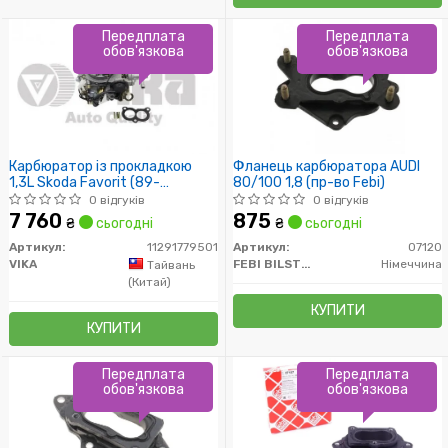
Передплата
Передплата
обов'язкова
обов'язкова
Карбюратор із прокладкою
Фланець карбюратора AUDI
1,3L Skoda Favorit (89-
80/100 1,8 (пр-во Febi)
94),Felicia (95-98,98-01)
0 відгуків
0 відгуків
(11291779501) vika
7 760
875
₴
сьогодні
₴
сьогодні
Артикул:
11291779501
Артикул:
07120
VIKA
FEBI BILSTEIN
Німеччина
Тайвань
(Китай)
КУПИТИ
КУПИТИ
Передплата
Передплата
обов'язкова
обов'язкова