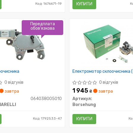
Код: 1676671-19
КУПИТИ
К
Передплата
обов'язкова
оочисника
Електромотор склоочисника (
0 відгуків
0 відгуків
1 945
завтра
₴
завтра
064038005010
Артикул:
MARELLI
Borsehung
Код: 1792533-47
КУПИТИ
Ко