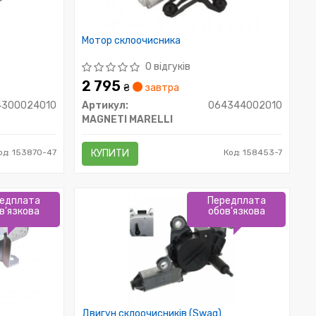
Мотор склоочисника
0 відгуків
2 795
₴
завтра
4300024010
Артикул:
064344002010
MAGNETI MARELLI
од: 153870-47
КУПИТИ
Код: 158453-7
едплата
Передплата
в'язкова
обов'язкова
Двигун склоочисників (Swag)