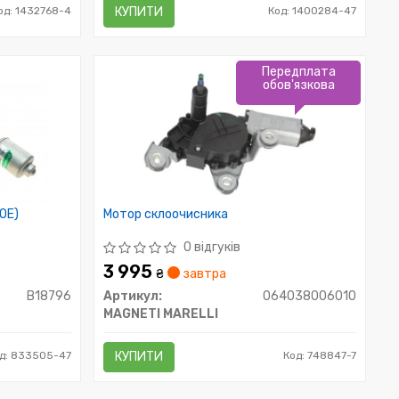
од: 1432768-4
КУПИТИ
Код: 1400284-47
Передплата
обов'язкова
OE)
Мотор склоочисника
0 відгуків
3 995
₴
завтра
B18796
Артикул:
064038006010
MAGNETI MARELLI
д: 833505-47
КУПИТИ
Код: 748847-7