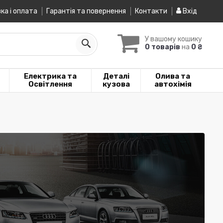
ка і оплата
Гарантія та повернення
Контакти
Вхід
У вашому кошику
0 товарів
на
0 ₴
Електрика та
Деталі
Олива та
Освітлення
кузова
автохімія