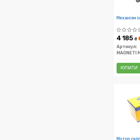
Механізм с
4 185
₴
Артикул:
MAGNETI 
КУПИТИ
Мотор скл