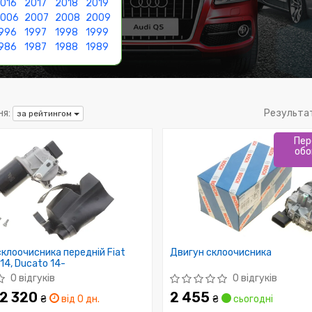
016
2017
2018
2019
2006
2007
2008
2009
996
1997
1998
1999
986
1987
1988
1989
я:
Результа
за рейтингом
Пер
обо
клоочисника передній Fiat
Двигун склоочисника
14, Ducato 14-
0 відгуків
0 відгуків
 2 320
2 455
₴
від 0 дн.
₴
сьогодні