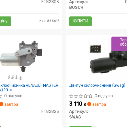
FT82803
Артикул:
BOSCH
ціну
Код: 855617
КУПИТИ
Пер
обо
склоочисника RENAULT MASTER
Двигун склоочисників (Swag)
UV) 10-н.
0 відгуків
0 відгуків
3 110
завтра
₴
завтра
FT82823
Артикул:
SWAG