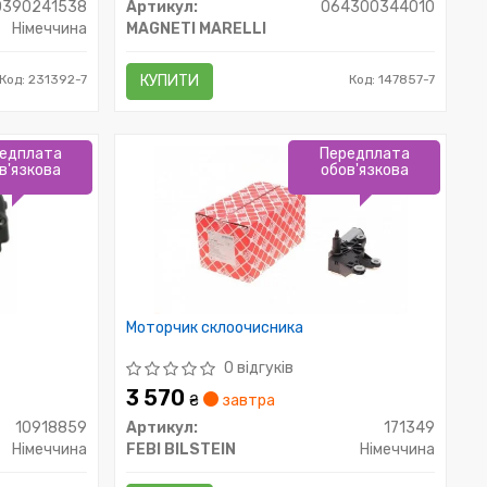
0390241538
Артикул:
064300344010
Німеччина
MAGNETI MARELLI
Код: 231392-7
КУПИТИ
Код: 147857-7
едплата
Передплата
в'язкова
обов'язкова
Моторчик склоочисника
0 відгуків
3 570
₴
завтра
10918859
Артикул:
171349
Німеччина
FEBI BILSTEIN
Німеччина