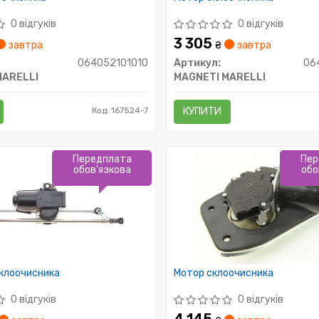
0 відгуків
0 відгуків
3 305
завтра
₴
завтра
064052101010
Артикул:
06
MARELLI
MAGNETI MARELLI
Код: 167524-7
КУПИТИ
Передплата
Пер
обов'язкова
обо
склоочисника
Мотор склоочисника
0 відгуків
0 відгуків