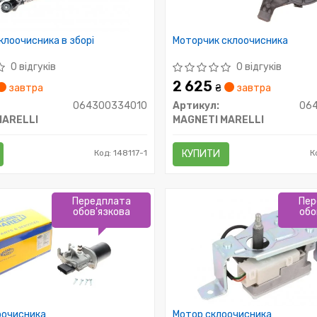
клоочисника в зборі
Моторчик склоочисника
0 відгуків
0 відгуків
2 625
завтра
₴
завтра
064300334010
Артикул:
06
MARELLI
MAGNETI MARELLI
Код: 148117-1
КУПИТИ
К
Передплата
Пер
обов'язкова
обо
оочисника
Мотор склоочисника