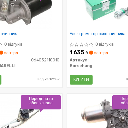
оочисника
Електромотор склоочисника
0 відгуків
0 відгуків
1 635
завтра
₴
завтра
064052110010
Артикул:
MARELLI
Borsehung
Код: 651212-7
КУПИТИ
Передплата
Пер
обов'язкова
обо