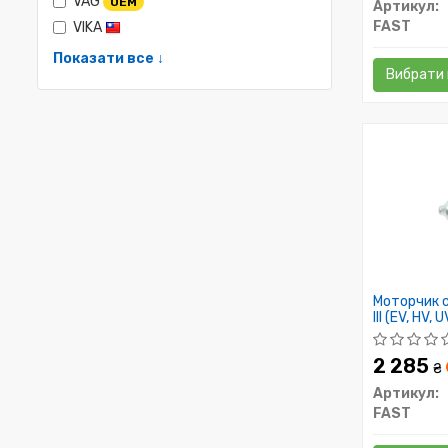
VAG
OEM
Артикул:
FAST
VIKA
Показати все ↓
Вибрати 
Моторчик 
III (EV, HV, 
2 285
₴
Артикул:
FAST