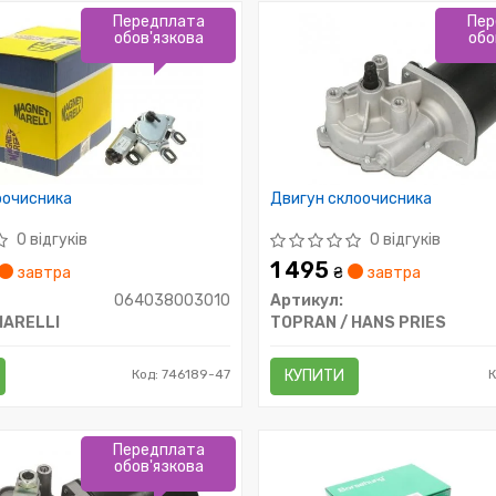
Передплата
Пер
обов'язкова
обо
оочисника
Двигун склоочисника
0 відгуків
0 відгуків
1 495
завтра
₴
завтра
064038003010
Артикул:
MARELLI
TOPRAN / HANS PRIES
Код: 746189-47
КУПИТИ
Передплата
обов'язкова