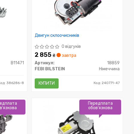
Двигун склоочисників
0 відгуків
2 855
₴
завтра
B11471
Артикул:
18859
FEBI BILSTEIN
Німеччина
Код: 386286-8
КУПИТИ
Код: 240771-47
едплата
Передплата
в'язкова
обов'язкова