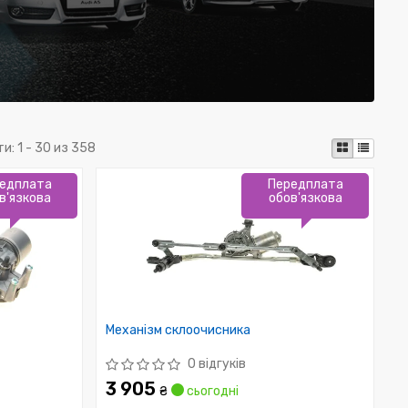
ти:
1 - 30 из 358
едплата
Передплата
в'язкова
обов'язкова
Механізм склоочисника
0 відгуків
3 905
₴
сьогодні