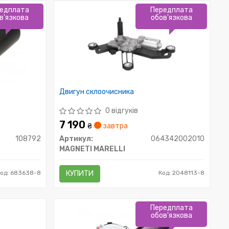
едплата
Передплата
в'язкова
обов'язкова
Двигун склоочисника
0 відгуків
7 190
₴
завтра
108792
Артикул:
064342002010
MAGNETI MARELLI
Код: 683638-8
КУПИТИ
Код: 2048113-8
Передплата
обов'язкова