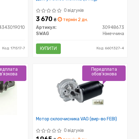
0 відгуків
3 670
₴
термін 2 дн.
4343019010
Артикул:
30948673
SWAG
Німеччина
Код: 171517-7
КУПИТИ
Код: 6601327-4
едплата
Передплата
в'язкова
обов'язкова
Мотор склоочисника VAG (вир-во FEBI)
0 відгуків