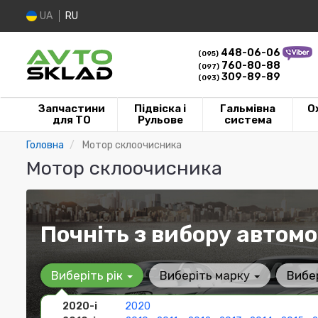
UA
RU
448-06-06
(095)
760-80-88
(097)
309-89-89
(093)
Запчастини
Підвіска і
Гальмівна
О
для ТО
Рульове
система
Головна
Мотор склоочисника
Мотор склоочисника
Почніть з вибору автомо
Виберіть рік
Виберіть марку
Вибе
2020-і
2020