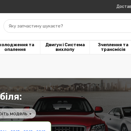
Достав
Яку запчастину шукаєте?
холодження та
Двигун і Система
Зчеплення та
опалення
вихлопу
трансмісія
біля:
ріть модель