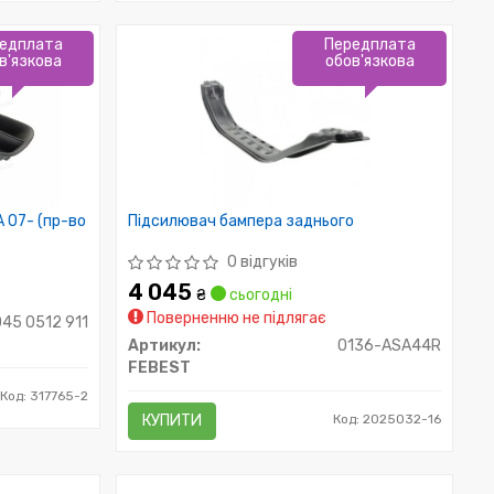
едплата
Передплата
в'язкова
обов'язкова
A 07- (пр-во
Підсилювач бампера заднього
0 відгуків
4 045
₴
сьогодні
Поверненню не підлягає
045 0512 911
Артикул:
0136-ASA44R
FEBEST
Код: 317765-2
КУПИТИ
Код: 2025032-16