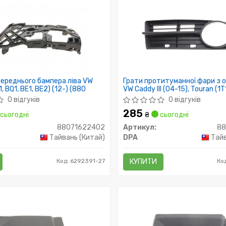
ереднього бампера ліва VW
Грати протитуманної фари з 
1, BQ1, BE1, BE2) (12-) (880
VW Caddy III (04-15), Touran (1T
10) (88530739902) DPA
0 відгуків
0 відгуків
285
сьогодні
₴
сьогодні
88071622402
Артикул:
8
Тайвань (Китай)
DPA
Тайв
Код: 6292391-27
КУПИТИ
Ко