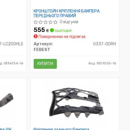
а
КРОНШТЕЙН КРІПЛЕННЯ БАМПЕРА
ПЕРЕДНЬОГО ПРАВИЙ
0 відгуків
555
₴
сьогодні
Поверненню не підлягає
7-LC200HLS
Артикул:
0337-GDRH
FEBEST
д: 1896754-16
КУПИТИ
Код: 1851030-16
іва VW
Кріплення заднього бампера