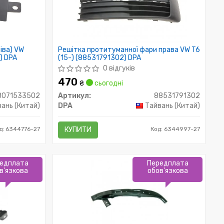
іва) VW
Решітка протитуманної фари права VW T6
) DPA
(15-) (88531791302) DPA
0 відгуків
470
₴
сьогодні
8071533502
Артикул:
88531791302
ань (Китай)
DPA
Тайвань (Китай)
д: 6344776-27
КУПИТИ
Код: 6344997-27
едплата
Передплата
в'язкова
обов'язкова