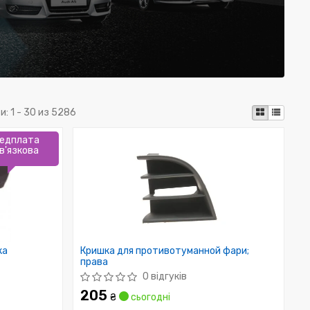
и:
1 - 30 из 5286
едплата
в'язкова
ка
Кришка для противотуманной фари;
права
0 відгуків
205
₴
сьогодні