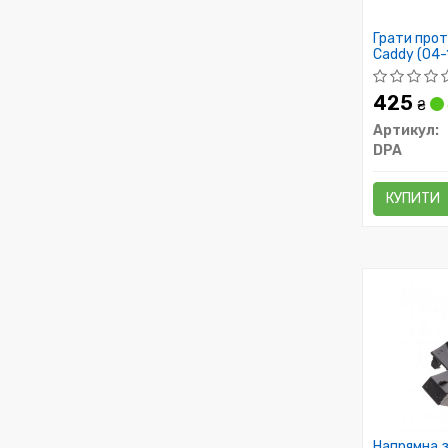
Грати прот
Caddy (04-1
(88531787
425
₴
Артикул:
DPA
КУПИТИ
Напрямна з