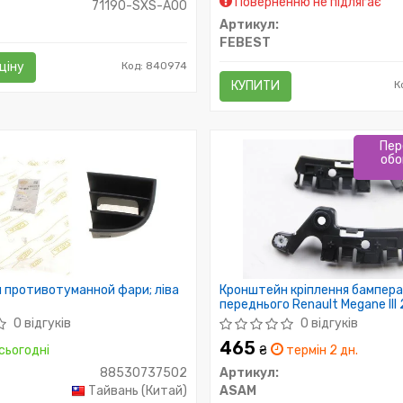
Поверненню не підлягає
71190-SXS-A00
Артикул:
FEBEST
ціну
Код: 840974
КУПИТИ
К
Пер
обо
 противотуманной фари; ліва
Кронштейн кріплення бампер
переднього Renault Megane III
(комплект 2шт) (70934) Asam
0 відгуків
0 відгуків
465
сьогодні
₴
термін 2 дн.
88530737502
Артикул:
Тайвань (Китай)
ASAM