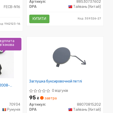
Артикул:
88530737602
DPA
Тайвань (Китай)
FECB-N16
КУПИТИ
Код: 359326-27
од: 1142123-16
едплата
в'язкова
а
Заглушка буксировочной петлі
 2008-
0 відгуків
95
₴
завтра
70934
Артикул:
88070815202
Румунія
DPA
Тайвань (Китай)