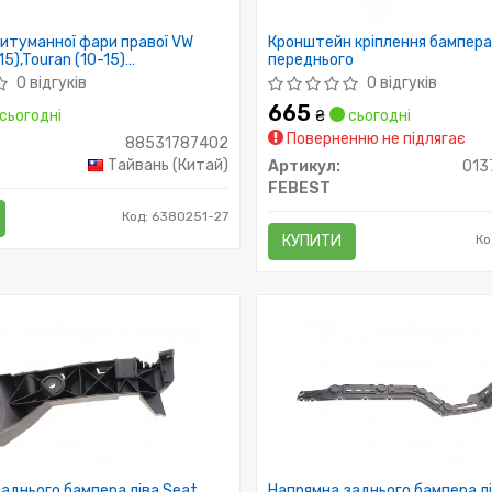
итуманної фари правої VW
Кронштейн кріплення бампер
5),Touran (10-15)
переднього
402
0 відгуків
0 відгуків
665
сьогодні
₴
сьогодні
Поверненню не підлягає
88531787402
Тайвань (Китай)
Артикул:
013
FEBEST
Код: 6380251-27
КУПИТИ
Ко
аднього бампера ліва Seat
Напрямна заднього бампера л