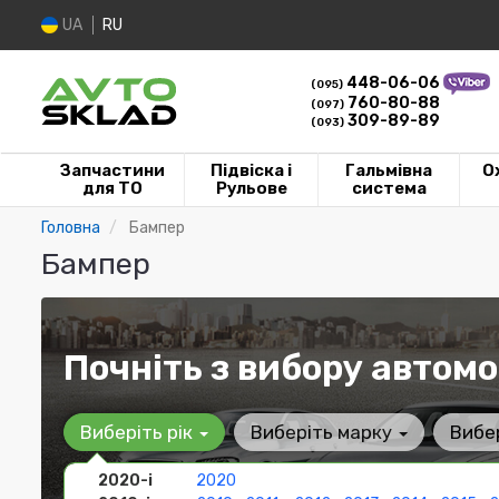
UA
RU
448-06-06
(095)
760-80-88
(097)
309-89-89
(093)
Запчастини
Підвіска і
Гальмівна
О
для ТО
Рульове
система
Головна
Бампер
Бампер
Почніть з вибору автомо
Виберіть рік
Виберіть марку
Вибе
2020-і
2020