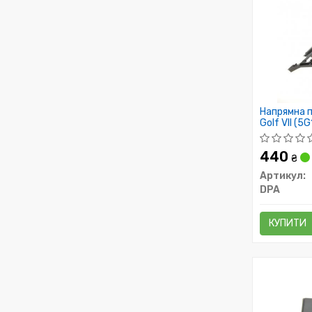
Напрямна п
Golf VII (5G
440
₴
Артикул:
DPA
КУПИТИ