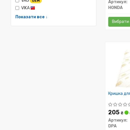
VAG
OEM
Артикул:
HONDA
VIKA
Показати все ↓
Вибрати 
Кришка для
205
₴
Артикул:
DPA