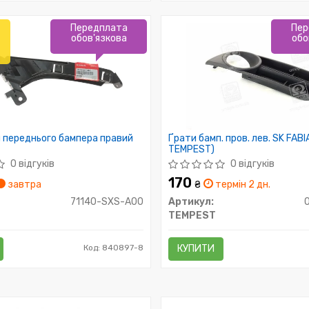
Передплата
Пер
обов'язкова
обо
 переднього бампера правий
Ґрати бамп. пров. лев. SK FABI
TEMPEST)
0 відгуків
0 відгуків
170
завтра
₴
термін 2 дн.
71140-SXS-A00
Артикул:
TEMPEST
Код: 840897-8
КУПИТИ