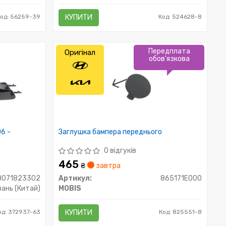
Код: 56259-39
КУПИТИ
Код: 524628-8
Передплата
Оригінал
обов'язкова
06 -
Заглушка бампера переднього
0 відгуків
465
₴
завтра
8071823302
Артикул:
865171E000
ань (Китай)
MOBIS
од: 372937-63
КУПИТИ
Код: 825551-8