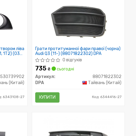
отвором ліва
Грати протитуманної фари правої (чорна)
1, 1T2) (03-
Audi Q3 (11-) (88071822302) DPA
0 відгуків
735
₴
сьогодні
8530739902
Артикул:
88071822302
ань (Китай)
DPA
Тайвань (Китай)
д: 6343108-27
КУПИТИ
Код: 6344416-27