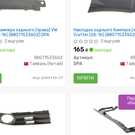
ампера заднього (права) VW
Накладка заднього бампера (л
6-16) (88071533602) DPA
Crafter (06-16) (88071533502
0 відгуків
0 відгуків
165
ьогодні
₴
сьогодні
88071533602
Артикул:
8
Тайвань (Китай)
DPA
Тайв
Код: 6344730-27
КУПИТИ
Ко
Пер
обо