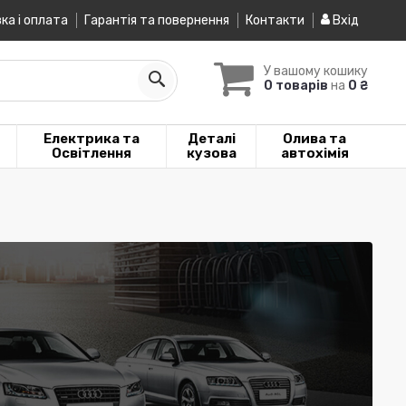
ка і оплата
Гарантія та повернення
Контакти
Вхід
У вашому кошику
0 товарів
на
0 ₴
Електрика та
Деталі
Олива та
Освітлення
кузова
автохімія