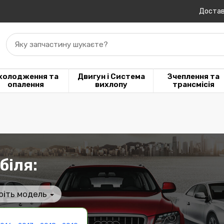
Достав
Яку запчастину шукаєте?
холодження та
Двигун і Система
Зчеплення та
опалення
вихлопу
трансмісія
біля:
ріть модель