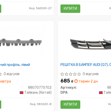
Код: 362020-27
КУПИТИ
ий профіль; лівий
РЕШІТКА В БАМПЕР AUDI (Q7), 
0 відгуків
0 відгуків
685
завтра
₴
термін 2 дн.
88070775702
Артикул:
8
Тайвань (Китай)
DPA
Тайв
Код: 383220-8
КУПИТИ
К