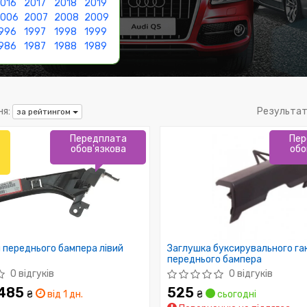
016
2017
2018
2019
2006
2007
2008
2009
996
1997
1998
1999
986
1987
1988
1989
я:
Результат
за рейтингом
Передплата
Пер
обов'язкова
обо
переднього бампера лівий
Заглушка буксирувального га
переднього бампера
0 відгуків
0 відгуків
 485
525
₴
від 1 дн.
₴
сьогодні