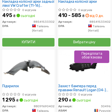
Накладка колісної арки задньої
Накладка колісної арки
лівої VW Crafter (11-16)
(88541533302) DPA
0 відгуків
0 відгуків
495
410 - 585
₴
сьогодні
₴
від 0 дн.
Артикул:
88541533302
Артикул:
88541533402
DPA
DPA
Тайвань
Тайвань
(Китай)
(Китай)
КУПИТИ
Вибрати ціну
Передплата
обов'язкова
Підкрилок
Захист бампера перед
правами Renault Logan (04-)
(30496) Asam
0 відгуків
0 відгуків
1 295
290
₴
сьогодні
₴
сьогодні
Артикул:
88091690402
Артикул:
30496
DPA
ASAM
Тайвань
Румунія