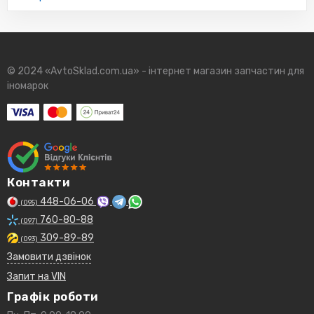
© 2024 «AvtoSklad.com.ua» - інтернет магазин запчастин для
іномарок
Контакти
448-06-06
(095)
760-80-88
(097)
309-89-89
(093)
Замовити дзвінок
Запит на VIN
Графік роботи