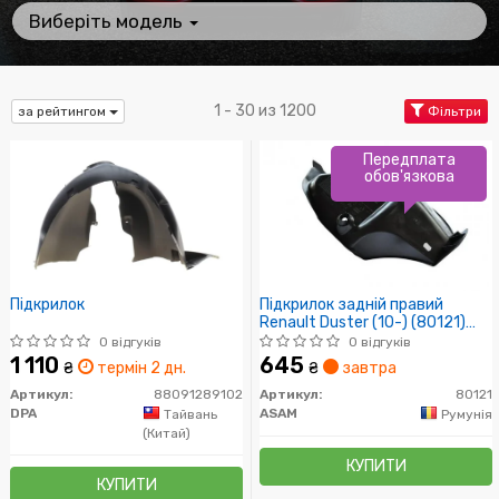
Виберіть модель
1 - 30 из 1200
за рейтингом
Фільтри
Передплата
обов'язкова
Підкрилок
Підкрилок задній правий
Renault Duster (10-) (80121)
Asam
0 відгуків
0 відгуків
1 110
645
₴
термін 2 дн.
₴
завтра
Артикул:
88091289102
Артикул:
80121
DPA
ASAM
Тайвань
Румунія
(Китай)
КУПИТИ
КУПИТИ