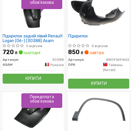
обов'язкова
Підкрилок задній лівий Renault
Підкрилок
Logan (06-) (30388) Asam
0 відгуків
0 відгуків
720
850
₴
сьогодні
₴
завтра
Артикул:
30388
Артикул:
88091691602
ASAM
DPA
Румунія
Тайвань
(Китай)
КУПИТИ
КУПИТИ
Передплата
обов'язкова