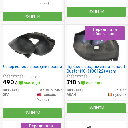
(Китай)
КУПИТИ
КУПИТИ
Передплата
обов'язкова
Локер колеса, передній правий
Підкрилок задній лівий Renault
Duster (10-) (80122) Asam
0 відгуків
0 відгуків
490
710
₴
сьогодні
₴
сьогодні
Артикул:
88051626102
Артикул:
80122
DPA
ASAM
Тайвань
Румунія
(Китай)
КУПИТИ
КУПИТИ
Передплата