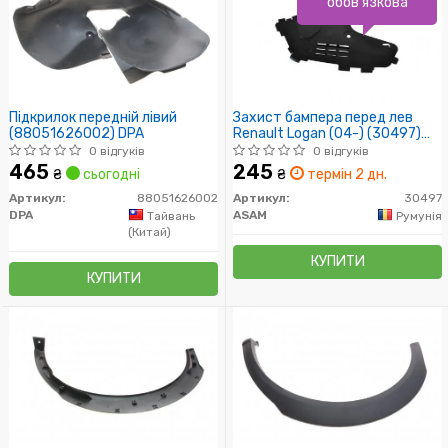
обов'язкова
Підкрилок передній лівий
Захист бампера перед лев
(88051626002) DPA
Renault Logan (04-) (30497)
Asam
0 відгуків
0 відгуків
465
245
₴
сьогодні
₴
термін 2 дн.
Артикул:
88051626002
Артикул:
30497
DPA
ASAM
Тайвань
Румунія
(Китай)
КУПИТИ
КУПИТИ