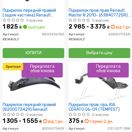
Підкрилок передній правий
Підкрилок пров прав Renault
(задня частина) Renault
Master III 2010- (638407725R)
Kangoo II 2008- (8200436720)
Renault
0 відгуків
0 відгуків
Renault
1 825
2 985 - 3 375
₴
сьогодні
₴
від 1 дн.
Артикул:
8200436720
Артикул:
638407725R
RENAULT
RENAULT
КУПИТИ
Вибрати ціну
Передплата
Передплата
Оригінал
обов'язкова
обов'язкова
Підкрилок передній правий
Підкрилок пров. пра. KIA
(8200073429) Renault
CERATO 06-09 (TEMPEST)
0 відгуків
0 відгуків
1 305 - 1 555
375
₴
від 1 дн.
₴
термін 2 дн.
Артикул:
8200073429
Артикул:
031 0271 388