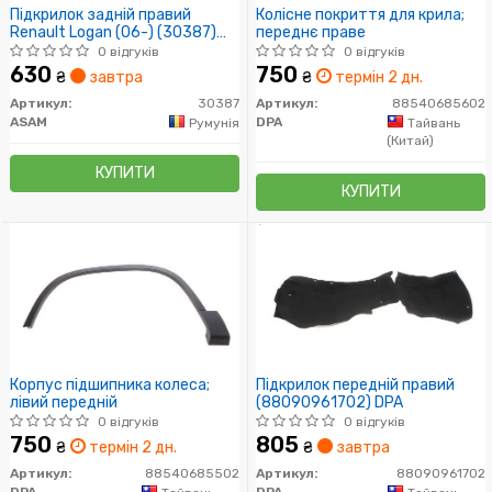
Підкрилок задній правий
Колісне покриття для крила;
Renault Logan (06-) (30387)
переднє праве
Asam
0 відгуків
0 відгуків
630
750
₴
завтра
₴
термін 2 дн.
Артикул:
30387
Артикул:
88540685602
ASAM
DPA
Румунія
Тайвань
(Китай)
КУПИТИ
КУПИТИ
Корпус підшипника колеса;
Підкрилок передній правий
лівий передній
(88090961702) DPA
0 відгуків
0 відгуків
750
805
₴
термін 2 дн.
₴
завтра
Артикул:
88540685502
Артикул:
88090961702