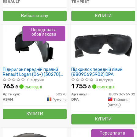
RENAULT
TEMPEST
Вибрати ціну
КУПИТИ
Передплата
обов'язкова
Підкрилок передній правий
Підкрилок передній лівий
Renault Logan (06-) (30270)
(88090695902) DPA
Asam
0 відгуків
0 відгуків
765
1 755
₴
сьогодні
₴
сьогодні
Артикул:
30270
Артикул:
88090695902
ASAM
DPA
Румунія
Тайвань
(Китай)
КУПИТИ
КУПИТИ
Передплата