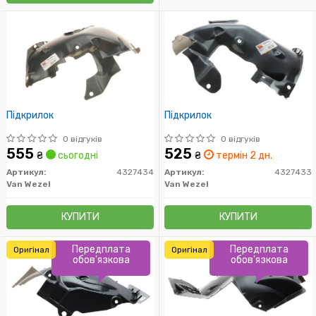
Підкрилок
Підкрилок
0 відгуків
0 відгуків
555
525
₴
сьогодні
₴
термін 2 дн.
Артикул:
4327434
Артикул:
4327433
Van Wezel
Van Wezel
КУПИТИ
КУПИТИ
Передплата
Передплата
Оригінал
Оригінал
обов'язкова
обов'язкова