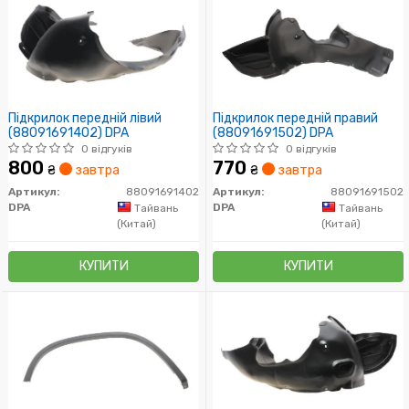
Підкрилок передній лівий
Підкрилок передній правий
(88091691402) DPA
(88091691502) DPA
0 відгуків
0 відгуків
800
770
₴
завтра
₴
завтра
Артикул:
88091691402
Артикул:
88091691502
DPA
DPA
Тайвань
Тайвань
(Китай)
(Китай)
КУПИТИ
КУПИТИ