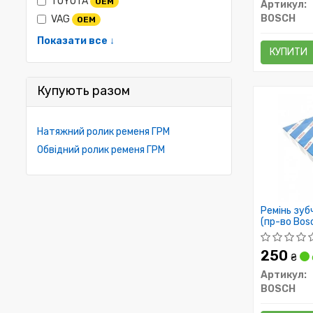
TOYOTA
OEM
Артикул:
BOSCH
VAG
OEM
Показати все ↓
КУПИТИ
Купують разом
Натяжний ролик ременя ГРМ
Обвідний ролик ременя ГРМ
Ремінь зуб
(пр-во Bos
250
₴
Артикул:
BOSCH