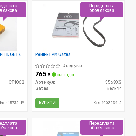
едплата
Передплата
в'язкова
обов'язкова
T II, GETZ
Ремінь ГРМ Gates
0 відгуків
765
₴
сьогодні
CT1062
Артикул:
5568XS
Gates
Бельгія
Код: 15732-19
КУПИТИ
Код: 1003234-2
едплата
Передплата
в'язкова
обов'язкова