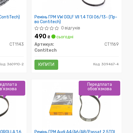
ContiTech)
Ремінь ГРМ VW GOLF VII 1.4 TGI 06/13- (Пр-
во Contitech)
0 відгуків
490
₴
сьогодні
CT1143
Артикул:
CT1169
Contitech
Код: 360910-2
КУПИТИ
Код: 309467-4
едплата
Передплата
в'язкова
обов'язкова
OROLLA 1.6
Ремінь ГРМ Audi A4/A6/A8/Passat 2.5TDI