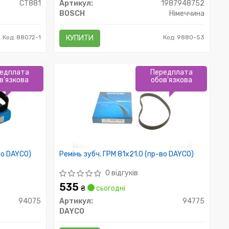
CT881
Артикул:
1987948752
BOSCH
Німеччина
Код: 88072-1
КУПИТИ
Код: 9880-53
едплата
Передплата
в'язкова
обов'язкова
во DAYCO)
Ремінь зубч. ГРМ 81x21.0 (пр-во DAYCO)
0 відгуків
535
₴
сьогодні
94075
Артикул:
94775
DAYCO