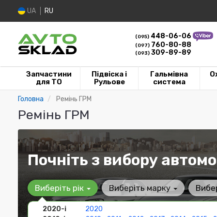
UA
RU
448-06-06
(095)
760-80-88
(097)
309-89-89
(093)
Запчастини
Підвіска і
Гальмівна
О
для ТО
Рульове
система
Головна
Ремінь ГРМ
Ремінь ГРМ
Почніть з вибору автомо
Виберіть рік
Виберіть марку
Вибе
2020-і
2020