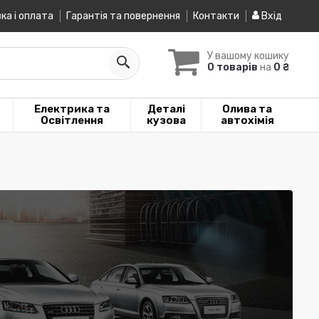
ка і оплата
Гарантія та повернення
Контакти
Вхід
У вашому кошику
0 товарів
на
0 ₴
Електрика та
Деталі
Олива та
Освітлення
кузова
автохімія