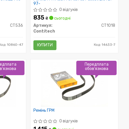
97-
0 відгуків
835
₴
сьогодні
CT536
Артикул:
CT1018
Contitech
Код: 10860-47
КУПИТИ
Код: 14633-7
едплата
Передплата
в'язкова
обов'язкова
Ремінь ГРМ
0 відгуків