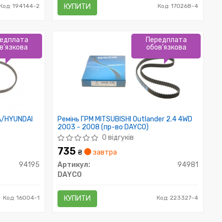
Код: 194144-2
КУПИТИ
Код: 170268-4
едплата
Передплата
в'язкова
обов'язкова
IA/HYUNDAI
Ремінь ГРМ MITSUBISHI Outlander 2.4 4WD
2003 - 2008 (пр-во DAYCO)
0 відгуків
735
₴
завтра
94195
Артикул:
94981
DAYCO
Код: 16004-1
КУПИТИ
Код: 223327-4