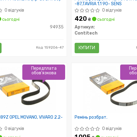
-87,TAVRIA 1.1 90- SENS
0 відгуків
0 відгуків
420
сьогодні
₴
сьогодні
94935
Артикул:
Contitech
Код: 159206-47
КУПИТИ
Передплата
Пер
обов'язкова
обо
 89Z OPEL MOVANO, VIVARO 2.2-
Ремінь розбрат.
0 відгуків
0 відгуків