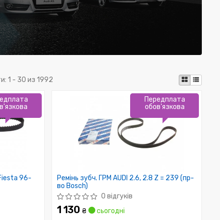
и:
1 - 30 из 1992
едплата
Передплата
в'язкова
обов'язкова
Fiesta 96-
Ремінь зубч. ГРМ AUDI 2.6, 2.8 Z = 239 (пр-
во Bosch)
0 відгуків
1 130
₴
сьогодні