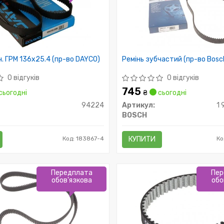
ч. ГРМ 136x25.4 (пр-во DAYCO)
Ремінь зубчастий (пр-во Bosc
0 відгуків
0 відгуків
745
сьогодні
₴
сьогодні
94224
Артикул:
1
BOSCH
Код: 183867-4
КУПИТИ
Ко
Передплата
Пер
обов'язкова
обо