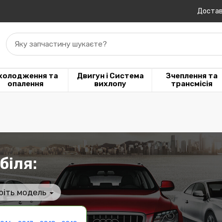
Достав
Яку запчастину шукаєте?
холодження та
Двигун і Система
Зчеплення та
опалення
вихлопу
трансмісія
біля:
ріть модель