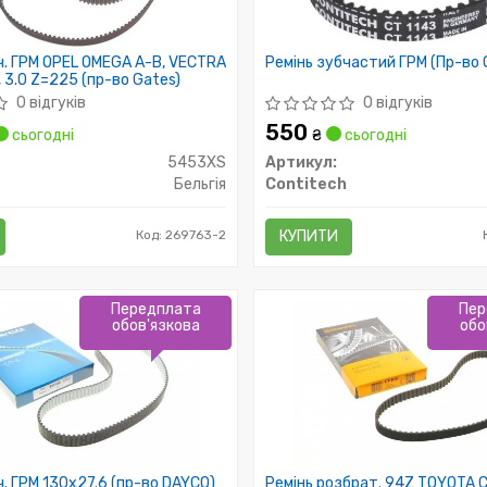
ч. ГРМ OPEL OMEGA A-B, VECTRA
Ремінь зубчастий ГРМ (Пр-во 
, 3.0 Z=225 (пр-во Gates)
0 відгуків
0 відгуків
550
сьогодні
₴
сьогодні
5453XS
Артикул:
Бельгія
Contitech
Код: 269763-2
КУПИТИ
Передплата
Пер
обов'язкова
обо
ч. ГРМ 130x27.6 (пр-во DAYCO)
Ремінь розбрат. 94Z TOYOTA C