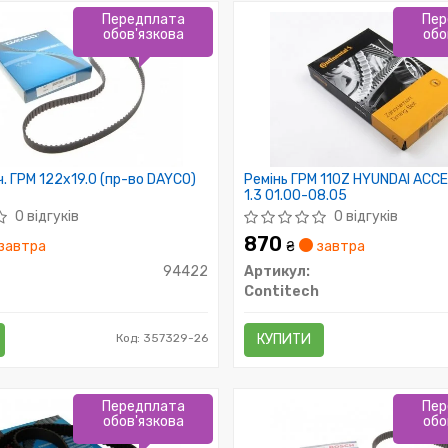
Передплата
Пер
обов'язкова
обо
ч. ГРМ 122x19.0 (пр-во DAYCO)
Ремінь ГРМ 110Z HYUNDAI ACCEN
1.3 01.00-08.05
0 відгуків
0 відгуків
870
завтра
₴
завтра
94422
Артикул:
Contitech
Код: 357329-26
КУПИТИ
Передплата
Пер
обов'язкова
обо