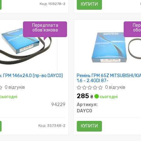
Код: 158278-2
КУПИТИ
Передплата
Пер
обов'язкова
обо
ч. ГРМ 146x24.0 (пр-во DAYCO)
Ремінь ГРМ 65Z MITSUBISHI/K
1.6 - 2.4GDI 87-
0 відгуків
0 відгуків
285
сьогодні
₴
сьогодні
94229
Артикул:
DAYCO
Код: 357348-2
КУПИТИ