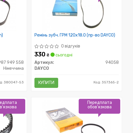
h)
Ремінь зубч. ГРМ 120x18.0 (пр-во DAYCO)
0 відгуків
330
₴
сьогодні
 987 949 558
Артикул:
94058
Німеччина
DAYCO
д: 380047-53
КУПИТИ
Код: 357365-2
едплата
Передплата
в'язкова
обов'язкова