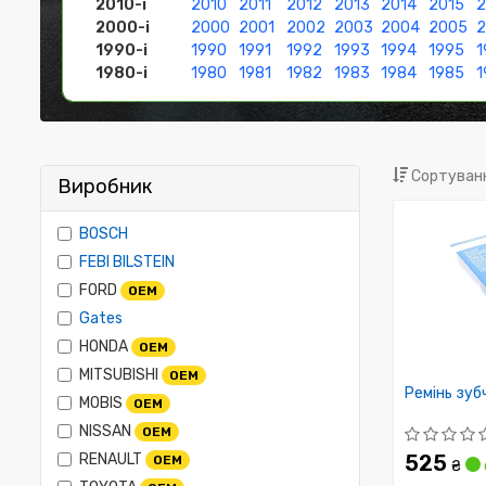
2010-і
2010
2011
2012
2013
2014
2015
2
2000-і
2000
2001
2002
2003
2004
2005
1990-і
1990
1991
1992
1993
1994
1995
1
1980-і
1980
1981
1982
1983
1984
1985
1
Сортуванн
Виробник
BOSCH
FEBI BILSTEIN
FORD
OEM
Gates
HONDA
OEM
MITSUBISHI
OEM
Ремінь зуб
MOBIS
OEM
NISSAN
OEM
RENAULT
525
OEM
₴