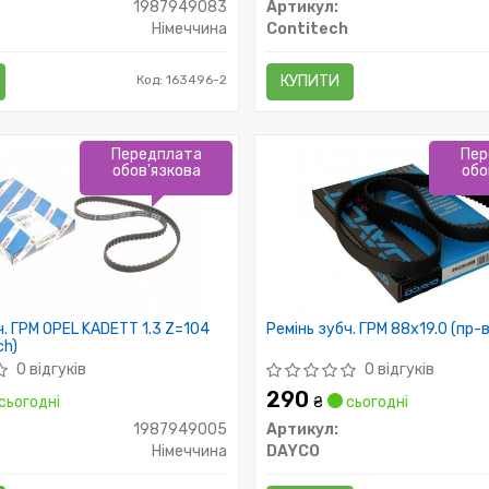
1987949083
Артикул:
Німеччина
Contitech
Код: 163496-2
КУПИТИ
Передплата
Пер
обов'язкова
обо
ч. ГРМ OPEL KADETT 1.3 Z=104
Ремінь зубч. ГРМ 88x19.0 (пр-
ch)
0 відгуків
0 відгуків
290
сьогодні
₴
сьогодні
1987949005
Артикул:
Німеччина
DAYCO