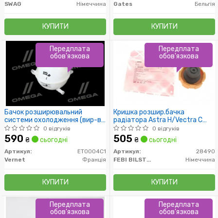
SWAG
Німеччина
Gates
Бельгія
КУПИТИ
КУПИТИ
Передплата
Передплата
обов'язкова
обов'язкова
Бачок розширювальний
Кришка розшир.бачка
системи охолодження (вир-во
радіатора Astra H/Vectra C
Vernet)
02-12
0 відгуків
0 відгуків
590
505
₴
сьогодні
₴
сьогодні
Артикул:
ET0004C1
Артикул:
28490
Vernet
Франція
FEBI BILSTEIN
Німеччина
КУПИТИ
КУПИТИ
Передплата
Передплата
обов'язкова
обов'язкова