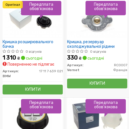
Передплата
Передплата
Оригінал
обов'язкова
обов'язкова
Кришка розширювального
Кришка, резервуар
бачка
охолоджувальної рідини
0 відгуків
0 відгуків
1 310
330
₴
сьогодні
₴
сьогодні
Поверненню не підлягає
Артикул:
RC0007
Vernet
Франція
Артикул:
17 11 7 639 021
BMW
КУПИТИ
КУПИТИ
Передплата
Передплата
обов'язкова
обов'язкова