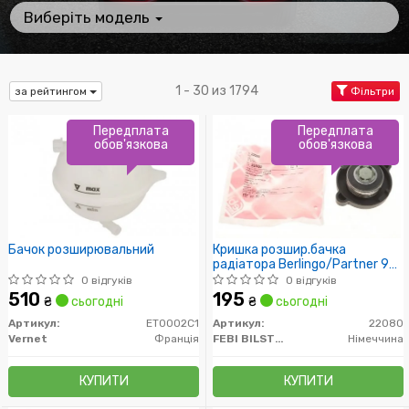
Виберіть модель
1 - 30 из 1794
за рейтингом
Фільтри
Передплата
Передплата
обов'язкова
обов'язкова
Бачок розширювальний
Кришка розшир.бачка
радіатора Berlingo/Partner 96-
02 (1.4bar)
0 відгуків
0 відгуків
510
195
₴
сьогодні
₴
сьогодні
Артикул:
ET0002C1
Артикул:
22080
Vernet
Франція
FEBI BILSTEIN
Німеччина
КУПИТИ
КУПИТИ