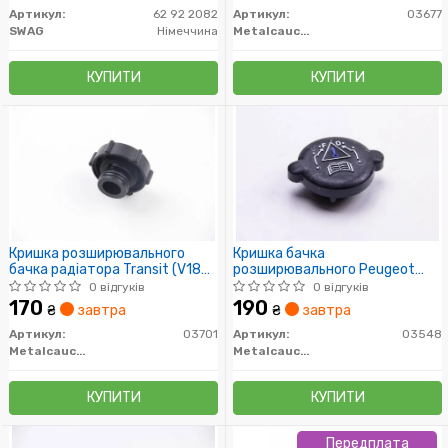
Superb (0
Артикул:
62 92 2082
Артикул:
03677
SWAG
Німеччина
Metalcaucho
КУПИТИ
КУПИТИ
Кришка розширювального
Кришка бачка
бачка радіатора Transit (V184)
розширювального Peugeot
00-06
Expert, Partner 306, 406 /
0 відгуків
0 відгуків
Citroen Berlingo (96-) (03548)
170
190
₴
завтра
₴
завтра
Metalcaucho
Артикул:
03701
Артикул:
03548
Metalcaucho
Metalcaucho
КУПИТИ
КУПИТИ
Передплата