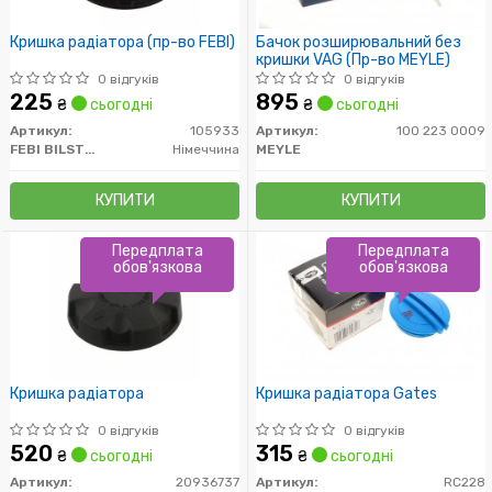
Кришка радіатора (пр-во FEBI)
Бачок розширювальний без
кришки VAG (Пр-во MEYLE)
0 відгуків
0 відгуків
225
895
₴
сьогодні
₴
сьогодні
Артикул:
105933
Артикул:
100 223 0009
FEBI BILSTEIN
Німеччина
MEYLE
КУПИТИ
КУПИТИ
Передплата
Передплата
обов'язкова
обов'язкова
Кришка радіатора
Кришка радіатора Gates
0 відгуків
0 відгуків
520
315
₴
сьогодні
₴
сьогодні
Артикул:
20936737
Артикул:
RC228