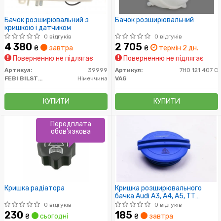
Бачок розширювальний з
Бачок розширювальний
кришкою і датчиком
0 відгуків
0 відгуків
4 380
2 705
₴
завтра
₴
термін 2 дн.
Поверненню не підлягає
Поверненню не підлягає
Артикул:
39999
Артикул:
7H0 121 407 C
FEBI BILSTEIN
Німеччина
VAG
КУПИТИ
КУПИТИ
Передплата
обов'язкова
Кришка радіатора
Кришка розширювального
бачка Audi A3, A4, A5, TT
(98-)/VW Caddy III, Golf V,
0 відгуків
0 відгуків
Passat, Jetta III, T5, LT, Multivan
230
185
₴
сьогодні
₴
завтра
(96-)/Skoda Fabia, Octavia,