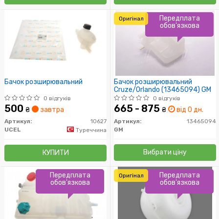
Передплата
Оригінал
обов'язкова
Бачок розширювальний
Бачок розширювальний
Cruze/Orlando (13465094) GM
0 відгуків
0 відгуків
500
665 - 875
₴
завтра
₴
від 0 дн.
Артикул:
10627
Артикул:
13465094
UCEL
GM
Туреччина
Вибрати ціну
КУПИТИ
Передплата
Передплата
Оригінал
обов'язкова
обов'язкова