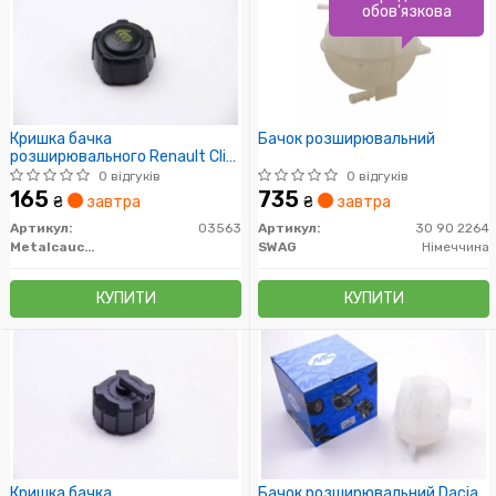
обов'язкова
Кришка бачка
Бачок розширювальний
розширювального Renault Clio,
Kangoo, Megane, Scenic all
0 відгуків
0 відгуків
engines (97-) (03563)
165
735
₴
завтра
₴
завтра
Metalcaucho
Артикул:
03563
Артикул:
30 90 2264
Metalcaucho
SWAG
Німеччина
КУПИТИ
КУПИТИ
Кришка бачка
Бачок розширювальний Dacia