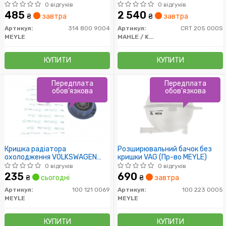
MEYLE)
0 відгуків
0 відгуків
485
2 540
₴
завтра
₴
завтра
Артикул:
314 800 9004
Артикул:
CRT 205 000S
MEYLE
MAHLE / KNECHT
КУПИТИ
КУПИТИ
Передплата
Передплата
обов'язкова
обов'язкова
Кришка радіатора
Розширювальний бачок без
охолодження VOLKSWAGEN
кришки VAG (Пр-во MEYLE)
(Пр-во MEYLE)
0 відгуків
0 відгуків
235
690
₴
сьогодні
₴
завтра
Артикул:
100 121 0069
Артикул:
100 223 0005
MEYLE
MEYLE
КУПИТИ
КУПИТИ