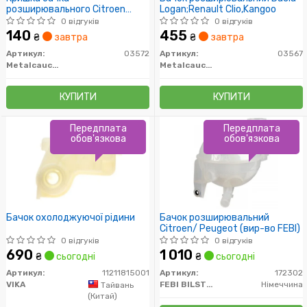
розширювального Citroen
Logan;Renault Clio,Kangoo
Jumper / Fiat Ducato /
0 відгуків
0 відгуків
Peugeot Boxer (94-02)
140
455
₴
завтра
₴
завтра
(03572) Metalcaucho
Артикул:
03572
Артикул:
03567
Metalcaucho
Metalcaucho
КУПИТИ
КУПИТИ
Передплата
Передплата
обов'язкова
обов'язкова
Бачок охолоджуючої рідини
Бачок розширювальний
Citroen/ Peugeot (вир-во FEBI)
0 відгуків
0 відгуків
690
1 010
₴
сьогодні
₴
сьогодні
Артикул:
11211815001
Артикул:
172302
VIKA
FEBI BILSTEIN
Німеччина
Тайвань
(Китай)