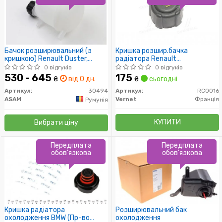
Бачок розширювальний (з
Кришка розшир.бачка
кришкою) Renault Duster,
радіатора Renault
Logan, Sandero, Clio, Kangoo
Clio/Kangoo/Laguna/Master/Meg
0 відгуків
0 відгуків
(30494) Asam
1.2-3.5 86-
530 - 645
175
₴
від 0 дн.
₴
сьогодні
Артикул:
30494
Артикул:
RC0016
ASAM
Vernet
Франція
Румунія
КУПИТИ
Вибрати ціну
Передплата
Передплата
обов'язкова
обов'язкова
Кришка радіатора
Розширювальний бак
охолодження BMW (Пр-во
охолодження