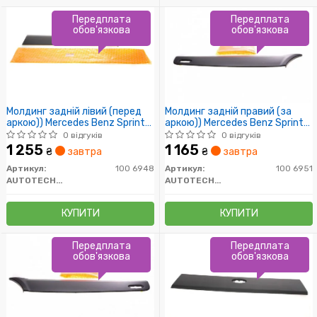
Передплата
Передплата
обов'язкова
обов'язкова
Молдинг задній лівий (перед
Молдинг задній правий (за
аркою)) Mercedes Benz Sprinter
аркою)) Mercedes Benz Sprinter
W906 / VW Crafter
W906 / VW Crafter
0 відгуків
0 відгуків
1 255
1 165
₴
завтра
₴
завтра
Артикул:
100 6948
Артикул:
100 6951
AUTOTECHTEILE
AUTOTECHTEILE
КУПИТИ
КУПИТИ
Передплата
Передплата
обов'язкова
обов'язкова