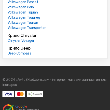
Volkswagen Passat
Volkswagen Polo
Volkswagen Tiguan
Volkswagen Touareg
Volkswagen Touran
Volkswagen Transporter
Крило Chrysler
Chrysler Voyager
Крило Jeep
Jeep Compass
© 2024 «AvtoSklad.com.ua» - інтернет магазин запчастин для
іномарок