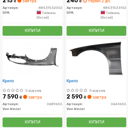
215
240
₴
завтра
₴
термін 2 дн.
Артикул:
88531532002
Артикул:
88531533102
DPA
DPA
Тайвань
Тайвань
(Китай)
(Китай)
КУПИТИ
КУПИТИ
Крило
Крило
0 відгуків
0 відгуків
7 590
2 590
₴
завтра
₴
завтра
Артикул:
0689655
Артикул:
0643655
Van Wezel
Van Wezel
КУПИТИ
КУПИТИ