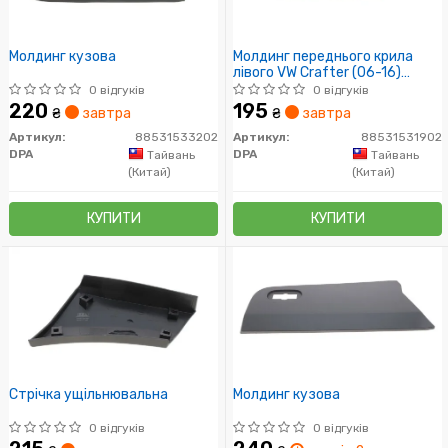
Молдинг кузова
Молдинг переднього крила
лівого VW Crafter (06-16)
(88531531902) DPA
0 відгуків
0 відгуків
220
195
₴
завтра
₴
завтра
Артикул:
88531533202
Артикул:
88531531902
DPA
DPA
Тайвань
Тайвань
(Китай)
(Китай)
КУПИТИ
КУПИТИ
Стрічка ущільнювальна
Молдинг кузова
0 відгуків
0 відгуків