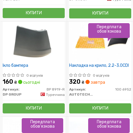
КУПИТИ
КУПИТИ
Передплата
обов'язкова
Ікло бампера
Накладка на крило, 2.2-3.0CDI
0 відгуків
0 відгуків
160
320
₴
сьогодні
₴
завтра
Артикул:
BP 8919-R
Артикул:
100 6952
DP GROUP
AUTOTECHTEILE
Туреччина
КУПИТИ
КУПИТИ
Передплата
Передплата
обов'язкова
обов'язкова