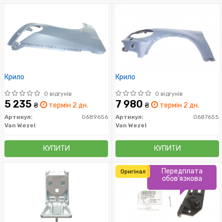
Крило
Крило
0 відгуків
0 відгуків
5 235
7 980
₴
термін 2 дн.
₴
термін 2 дн.
Артикул:
0689656
Артикул:
0687655
Van Wezel
Van Wezel
КУПИТИ
КУПИТИ
Передплата
Оригінал
обов'язкова