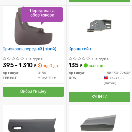
Передплата
обов'язкова
Бризковик передній (лівий)
Кронштейн
0 відгуків
0 відгуків
395 - 1 310
135
₴
від 0 дн.
₴
сьогодні
Артикул:
0186-
Артикул:
88230122602
FEBEST
MCV30FLH
DPA
Тайвань
(Китай)
Вибрати ціну
КУПИТИ