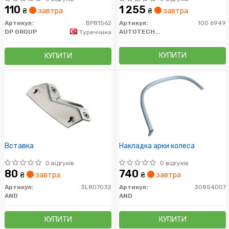
110
1 255
₴
завтра
₴
завтра
Артикул:
BP81562
Артикул:
100 6949
DP GROUP
AUTOTECHTEILE
Туреччина
КУПИТИ
КУПИТИ
Вставка
Накладка арки колеса
0 відгуків
0 відгуків
80
740
₴
завтра
₴
завтра
Артикул:
3L807032
Артикул:
30854007
AND
AND
КУПИТИ
КУПИТИ