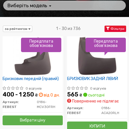
Виберіть модель
1 - 30 из 736
за рейтингом
Фільтри
Передплата
Передплата
обов'язкова
обов'язкова
Бризковик передній (правий)
БРИЗКОВИК ЗАДНІЙ ЛІВИЙ
0 відгуків
0 відгуків
400 - 1 250
565
₴
від 0 дн.
₴
сьогодні
Поверненню не підлягає
Артикул:
0186-
FEBEST
MCV30FRH
Артикул:
0186-
FEBEST
ACA20RLH
Вибрати ціну
КУПИТИ