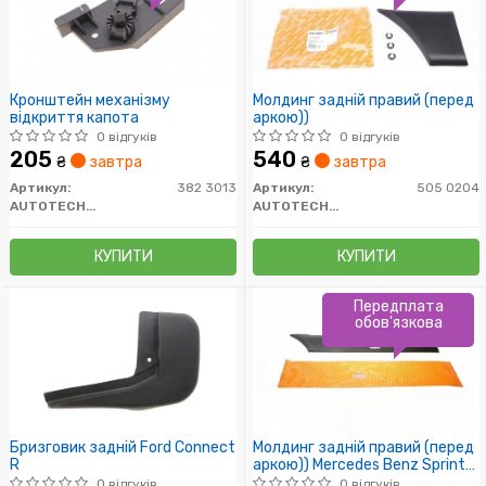
Кронштейн механізму
Молдинг задній правий (перед
відкриття капота
аркою))
0 відгуків
0 відгуків
205
540
₴
завтра
₴
завтра
Артикул:
382 3013
Артикул:
505 0204
AUTOTECHTEILE
AUTOTECHTEILE
КУПИТИ
КУПИТИ
Передплата
обов'язкова
Бризговик задній Ford Connect
Молдинг задній правий (перед
R
аркою)) Mercedes Benz Sprinter
W906 / VW Crafter
0 відгуків
0 відгуків