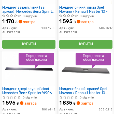
Молдинг задній лівий (за
Молдинг бічний, лівий Opel
аркою)) Mercedes Benz Sprinter
Movano / Renault Master 10 -
W906 / VW Crafter
0 відгуків
0 відгуків
1 170
1 595
₴
завтра
₴
завтра
Артикул:
100 6950
Артикул:
505 0217
AUTOTECHTEILE
AUTOTECHTEILE
КУПИТИ
КУПИТИ
Передплата
Передплата
обов'язкова
обов'язкова
Молдинг двері зсувної лівої
Молдинг бічний, правий Opel
Mercedes Benz Sprinter W906 /
Movano / Renault Master 10 -
VW Crafter
0 відгуків
0 відгуків
1 595
1 835
₴
завтра
₴
завтра
Артикул:
100 6942
Артикул:
505 0218
AUTOTECHTEILE
AUTOTECHTEILE