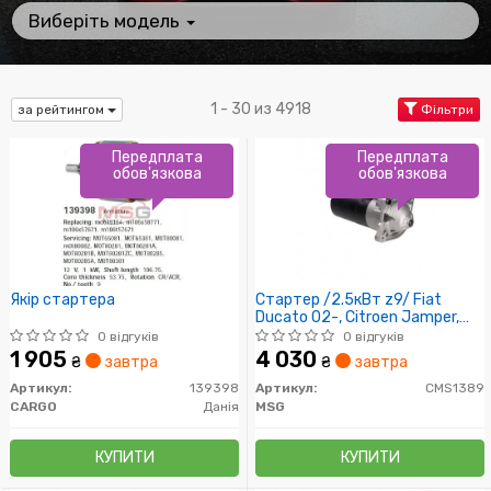
Виберіть модель
1 - 30 из 4918
за рейтингом
Фільтри
Передплата
Передплата
обов'язкова
обов'язкова
Якір стартера
Стартер /2.5кВт z9/ Fiat
Ducato 02-, Citroen Jamper,
Peugeot Boxer 2.3-2.8JTD
0 відгуків
0 відгуків
1 905
4 030
₴
завтра
₴
завтра
Артикул:
139398
Артикул:
CMS1389
CARGO
Данія
MSG
КУПИТИ
КУПИТИ