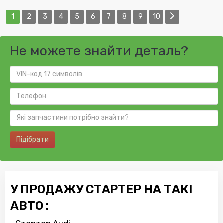
1
2
3
4
5
6
7
8
9
10
Не можете знайти деталь?
Підібрати
У ПРОДАЖУ СТАРТЕР НА ТАКІ
АВТО :
Стартер Audi