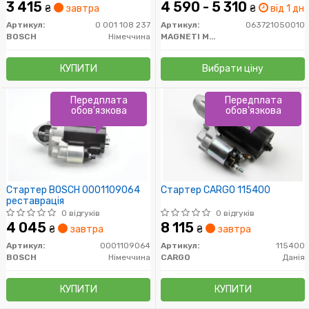
3 415
4 590 - 5 310
₴
завтра
₴
від 1 дн.
Артикул:
0 001 108 237
Артикул:
063721050010
BOSCH
Німеччина
MAGNETI MARELLI
КУПИТИ
Вибрати ціну
Передплата
Передплата
обов'язкова
обов'язкова
Стартер BOSCH 0001109064
Стартер CARGO 115400
реставрація
0 відгуків
0 відгуків
4 045
8 115
₴
завтра
₴
завтра
Артикул:
0001109064
Артикул:
115400
BOSCH
Німеччина
CARGO
Данія
КУПИТИ
КУПИТИ