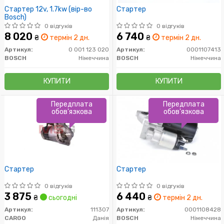
Стартер 12v, 1.7kw (вір-во
Стартер
Bosch)
0 відгуків
0 відгуків
8 020
6 740
₴
термін 2 дн.
₴
термін 2 дн.
Артикул:
0 001 123 020
Артикул:
0001107413
BOSCH
Німеччина
BOSCH
Німеччина
КУПИТИ
КУПИТИ
Передплата
Передплата
обов'язкова
обов'язкова
Стартер
Стартер
0 відгуків
0 відгуків
3 875
6 440
₴
сьогодні
₴
термін 2 дн.
Артикул:
111307
Артикул:
0001108428
CARGO
Данія
BOSCH
Німеччина