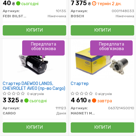
40
7 375
₴
сьогодні
₴
термін 2 дн.
Артикул:
10135
Артикул:
0001148033
FEBI BILSTEIN
Німеччина
BOSCH
Німеччина
КУПИТИ
КУПИТИ
Передплата
Передплата
обов'язкова
обов'язкова
Стартер DAEWOO LANOS,
Стартер
CHEVROLET AVEO (пр-во Cargo)
0 відгуків
0 відгуків
3 325
4 610
₴
сьогодні
₴
завтра
Артикул:
111123
Артикул:
063721450010
CARGO
Данія
MAGNETI MARELLI
КУПИТИ
КУПИТИ