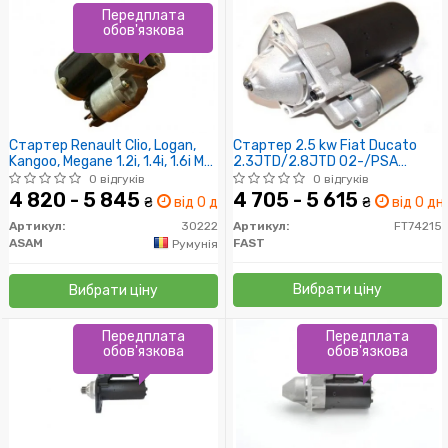
Передплата
обов'язкова
Стартер Renault Clio, Logan,
Стартер 2.5 kw Fiat Ducato
Kangoo, Megane 1.2i, 1.4i, 1.6i MPI
2.3JTD/2.8JTD 02-/PSA
(8 зубців) (30222) Asam
Jumper 2.8HDI 02-/Boxer
0 відгуків
0 відгуків
2.8HDI 02-
4 820 - 5 845
4 705 - 5 615
₴
від 0 дн.
₴
від 0 дн.
Артикул:
30222
Артикул:
FT74215
ASAM
FAST
Румунія
Вибрати ціну
Вибрати ціну
Передплата
Передплата
обов'язкова
обов'язкова