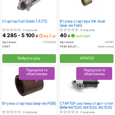
Стартер Fiat Doblo 1.3JTD
Втулка стартера VW-Audi
(вир-во Febi)
0 відгуків
0 відгуків
4 285 - 5 100
40
₴
від 0 дн.
₴
сьогодні
Артикул:
FT74230
Артикул:
02181
FAST
FEBI BILSTEIN
Німеччина
Вибрати ціну
КУПИТИ
Передплата
Передплата
обов'язкова
обов'язкова
Втулка стартера (вир-во FEBI)
СТАРТЕР система старт-стоп
BMW N47D20, N47D20, N57D30
0 відгуків
0 відгуків