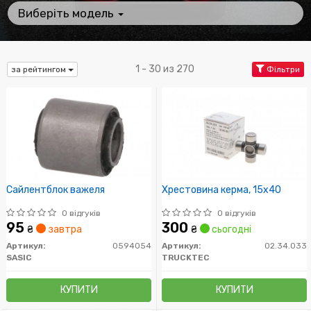
Виберіть модель
1 - 30 из 270
за рейтингом
Фільтри
Сайлентблок важеля
Хрестовина керма, 15x40
0 відгуків
0 відгуків
95
300
₴
завтра
₴
сьогодні
Артикул:
0594054
Артикул:
02.34.033
SASIC
TRUCKTEC
КУПИТИ
КУПИТИ