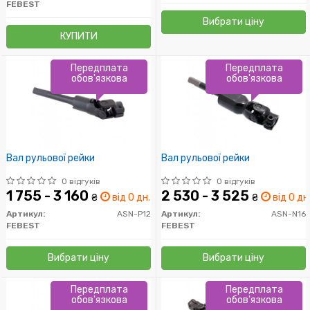
FEBEST
Вибрати ціну
КУПИТИ
Передплата
Передплата
обов'язкова
обов'язкова
Вал рульової рейки
Вал рульової рейки
0 відгуків
0 відгуків
1 755 - 3 160
2 530 - 3 525
₴
від 0 дн.
₴
від 0 дн
Артикул:
ASN-P12
Артикул:
ASN-N16
FEBEST
FEBEST
Вибрати ціну
Вибрати ціну
Передплата
Передплата
обов'язкова
обов'язкова