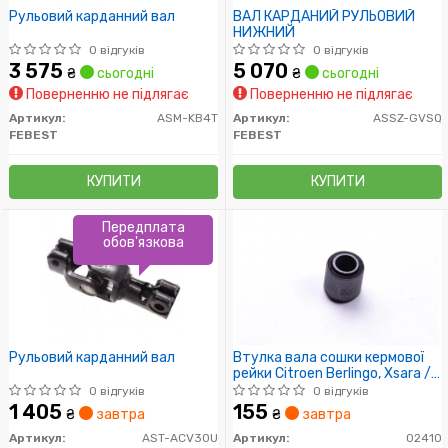
Рульовий карданний вал
ВАЛ КАРДАНИЙ РУЛЬОВИЙ
НИЖНИЙ
0 відгуків
0 відгуків
3 575
5 070
₴
сьогодні
₴
сьогодні
Поверненню не підлягає
Поверненню не підлягає
Артикул:
ASM-KB4T
Артикул:
ASSZ-GVSQ
FEBEST
FEBEST
КУПИТИ
КУПИТИ
Передплата
обов'язкова
Рульовий карданний вал
Втулка вала сошки кермової
рейки Citroen Berlingo, Xsara /
Peugeot 205, 605, Partner
0 відгуків
0 відгуків
(89-) (02410) Metalcaucho
1 405
155
₴
завтра
₴
завтра
Артикул:
AST-ACV30U
Артикул:
02410