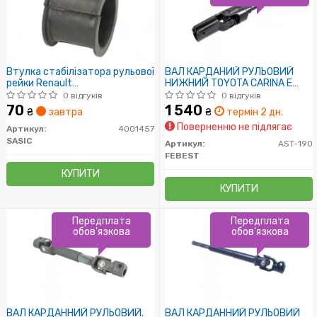
Втулка стабілізатора рульової
ВАЛ КАРДАНИЙ РУЛЬОВИЙ
рейки Renault
НИЖНИЙ TOYOTA CARINA E
19,25,Clio,Express,Espace
AT19#/ST191/CT190 1992-
0 відгуків
0 відгуків
1997
70
1 540
₴
завтра
₴
термін 2 дн.
Поверненню не підлягає
Артикул:
4001457
SASIC
Артикул:
AST-190
FEBEST
КУПИТИ
КУПИТИ
Передплата
Передплата
обов'язкова
обов'язкова
ВАЛ КАРДАННИЙ РУЛЬОВИЙ.
ВАЛ КАРДАННИЙ РУЛЬОВИЙ