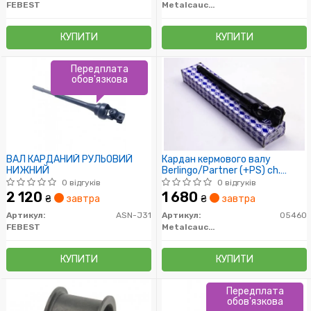
FEBEST
Metalcaucho
КУПИТИ
КУПИТИ
Передплата
обов'язкова
ВАЛ КАРДАНИЙ РУЛЬОВИЙ
Кардан кермового валу
НИЖНИЙ
Berlingo/Partner (+PS) ch.
№08092-
0 відгуків
0 відгуків
2 120
1 680
₴
завтра
₴
завтра
Артикул:
ASN-J31
Артикул:
05460
FEBEST
Metalcaucho
КУПИТИ
КУПИТИ
Передплата
обов'язкова