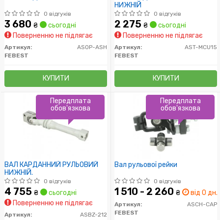
НИЖНІЙ
0 відгуків
0 відгуків
3 680
2 275
₴
сьогодні
₴
сьогодні
Поверненню не підлягає
Поверненню не підлягає
Артикул:
ASOP-ASH
Артикул:
AST-MCU15
FEBEST
FEBEST
КУПИТИ
КУПИТИ
Передплата
Передплата
обов'язкова
обов'язкова
ВАЛ КАРДАННИЙ РУЛЬОВИЙ
Вал рульової рейки
НИЖНІЙ.
0 відгуків
0 відгуків
4 755
1 510 - 2 260
₴
сьогодні
₴
від 0 дн.
Поверненню не підлягає
Артикул:
ASCH-CAP
FEBEST
Артикул:
ASBZ-212