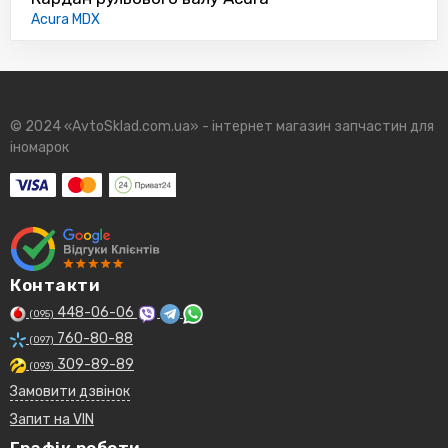
Acura MDX
© 2024 «AvtoSklad.com.ua» - інтернет магазин запчастин для
іномарок
Контакти
448-06-06
(095)
760-80-88
(097)
309-89-89
(093)
Замовити дзвінок
Запит на VIN