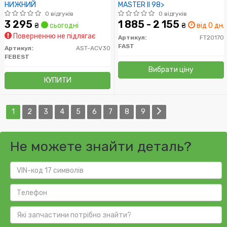
НИЖНИЙ
MASTER II 98>
0 відгуків
0 відгуків
3 295
1 885 - 2 155
₴
сьогодні
₴
від 0 дн.
Поверненню не підлягає
Артикул:
FT20170
FAST
Артикул:
AST-ACV30
FEBEST
Вибрати ціну
КУПИТИ
1
2
3
4
5
6
7
8
9
Не можете знайти деталь?