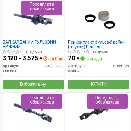
Передплата
обов'язкова
ВАЛ КАРДАНИЙ РУЛЬОВИЙ
Ремкомплект рульової рейки
НИЖНИЙ
(втулки) Peugeot
104/205/309, Citroen
0 відгуків
0 відгуків
3 120 - 3 575
70
₴
від 0 дн.
₴
сьогодні
Артикул:
AST-LC120
Артикул:
0064094
FEBEST
SASIC
Вибрати ціну
КУПИТИ
Передплата
Передплата
обов'язкова
обов'язкова