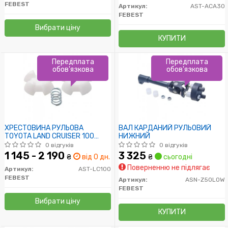
FEBEST
Артикул:
AST-ACA30
FEBEST
Вибрати ціну
КУПИТИ
Передплата
Передплата
обов'язкова
обов'язкова
ХРЕСТОВИНА РУЛЬОВА
ВАЛ КАРДАНИЙ РУЛЬОВИЙ
TOYOTA LAND CRUISER 100
НИЖНИЙ
HDJ101/UZJ100 1998-2007
0 відгуків
0 відгуків
1 145 - 2 190
3 325
₴
від 0 дн.
₴
сьогодні
Поверненню не підлягає
Артикул:
AST-LC100
FEBEST
Артикул:
ASN-Z50LOW
FEBEST
Вибрати ціну
КУПИТИ