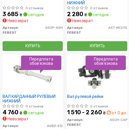
НИЖНИЙ
0 отзывов
0 отзывов
3 685
2 280
₴
сегодня
₴
сегодня
Невозврат
Невозврат
Артикул:
ASOP-ASH
Артикул:
AST-MCU15
FEBEST
FEBEST
КУПИТЬ
КУПИТЬ
Передплата
Передплата
обов'язкова
обов'язкова
ВАЛ КАРДАННЫЙ РУЛЕВЫЙ
Вал рулевой рейки
НИЖНИЙ.
0 отзывов
0 отзывов
4 760
1 510 - 2 260
₴
сегодня
₴
от 0 дн.
Невозврат
Артикул:
ASCH-CAP
FEBEST
Артикул:
ASBZ-212