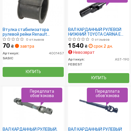
Втулка стабилизатора
ВАЛ КАРДАННЫЙ РУЛЕВОЙ
рулевой рейки Renault
НИЖНИЙ TOYOTA CARINA E
19,25,Clio,Express,Espace
AT19#/ST191/CT190 1992-
0 отзывов
0 отзывов
1997
70
1 540
₴
завтра
₴
срок 2 дн.
Невозврат
Артикул:
4001457
SASIC
Артикул:
AST-190
FEBEST
КУПИТЬ
КУПИТЬ
Передплата
Передплата
обов'язкова
обов'язкова
ВАЛ КАРДАННЫЙ РУЛЕВЫЙ.
ВАЛ КАРДАННЫЙ РУЛЕВЫЙ