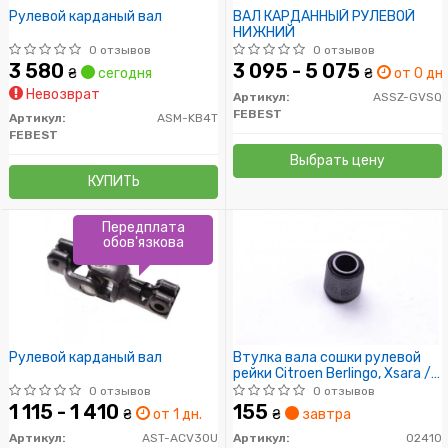
Рулевой карданый вал
ВАЛ КАРДАННЫЙ РУЛЕВОЙ
НИЖНИЙ
0 отзывов
0 отзывов
3 580
3 095 - 5 075
₴
сегодня
₴
от 0 дн.
Невозврат
Артикул:
ASSZ-GVSQ
FEBEST
Артикул:
ASM-KB4T
FEBEST
Выбрать цену
КУПИТЬ
Передплата
обов'язкова
Рулевой карданый вал
Втулка вала сошки рулевой
рейки Citroen Berlingo, Xsara /
Peugeot 205, 605, Partner
0 отзывов
0 отзывов
(89-) (02410) Metalcaucho
1 115 - 1 410
155
₴
от 1 дн.
₴
завтра
Артикул:
AST-ACV30U
Артикул:
02410