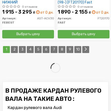
НИЖНИЙ
(98-) (FT20170) Fast
0 отзывов
0 отзывов
1 915 - 3 295
1 890 - 2 155
₴
от 0 дн.
₴
от 0 дн.
Артикул:
AST-ACV30
Артикул:
FT20170
FEBEST
FAST
Выбрать цену
Выбрать цену
1
2
3
4
5
6
7
8
9
10
В ПРОДАЖЕ КАРДАН РУЛЕВОГО
ВАЛА НА ТАКИЕ АВТО :
Кардан рулевого вала Audi