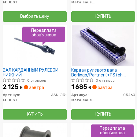
FEBEST
Metalcaucho
Выбрать цену
КУПИТЬ
Передплата
обов'язкова
ВАЛ КАРДАННЫЙ РУЛЕВОЙ
Кардан рулевого вала
НИЖНИЙ
Berlingo/Partner (+PS) ch.
№08092-
0 отзывов
0 отзывов
2 125
1 685
₴
завтра
₴
завтра
Артикул:
ASN-J31
Артикул:
05460
FEBEST
Metalcaucho
КУПИТЬ
КУПИТЬ
Передплата
обов'язкова