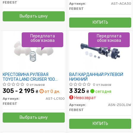
FEBEST
Артикул:
AST-ACA30
FEBEST
Выбрать цену
КУПИТЬ
Передплата
Передплата
обов'язкова
обов'язкова
КРЕСТОВИНА РУЛЕВАЯ
ВАЛ КАРДАННЫЙ РУЛЕВОЙ
TOYOTA LAND CRUISER 100
НИЖНИЙ
HDJ101/UZJ100 1998-2007
0 отзывов
0 отзывов
305 - 2 195
3 325
₴
от 0 дн.
₴
сегодня
Невозврат
Артикул:
AST-LC100
FEBEST
Артикул:
ASN-Z50LOW
FEBEST
Выбрать цену
КУПИТЬ