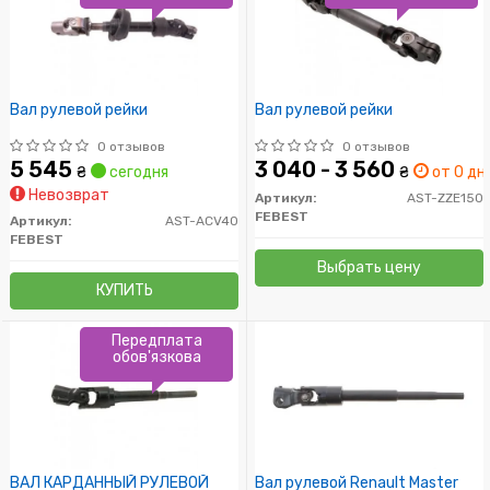
Вал рулевой рейки
Вал рулевой рейки
0 отзывов
0 отзывов
5 545
3 040 - 3 560
₴
сегодня
₴
от 0 дн.
Невозврат
Артикул:
AST-ZZE150
FEBEST
Артикул:
AST-ACV40
FEBEST
Выбрать цену
КУПИТЬ
Передплата
обов'язкова
ВАЛ КАРДАННЫЙ РУЛЕВОЙ
Вал рулевой Renault Master