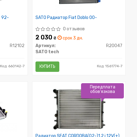
 92-
SATO Радиатор Fiat Doblo 00-
0 отзывов
2 030
₴
срок 3 дн.
R12102
Артикул:
R20047
SATO tech
Код: 660142-7
КУПИТЬ
Код: 1561774-7
Передплата
обов'язкова
Радиатор SEAT CORDOBA(02-)1.2 i 12V(+)