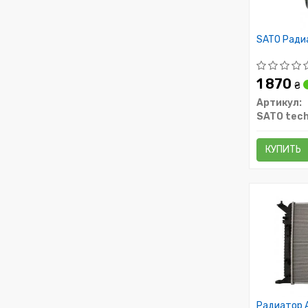
SATO Радиа
1 870
₴
Артикул:
SATO tec
КУПИТЬ
Радиатор AI