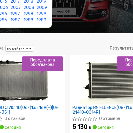
016
2017
2018
2019
2006
2007
2008
2009
996
1997
1998
1999
986
1987
1988
1989
а:
Результат
по рейтингу
Передплата
Пер
обов'язкова
обо
 CIVIC 4D(06-)1.6 i 16V(+)[OE
Радиатор RN FLUENCE(08-)1.6 
-J51]
21410-0014R]
0 отзывов
0 отзывов
5 130
сегодня
₴
сегодня