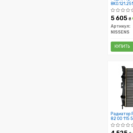
8K0.121.251
5 605
₴
Артикул:
NISSENS
КУПИТЬ
Радиатор RN
82 00 115 5