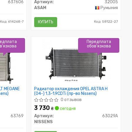
637606
Артикул:
32005
ASAM
Румыния
Код: 614268-7
КУПИТЬ
Код: 58122-27
едплата
Передплата
в'язкова
обов'язкова
LT MEGANE
Радиатор охлаждения OPEL ASTRA H
sens)
(04-) 1.3-1.9CDTi (пр-во Nissens)
0 отзывов
3 730
₴
сегодня
63769
Артикул:
63029A
NISSENS