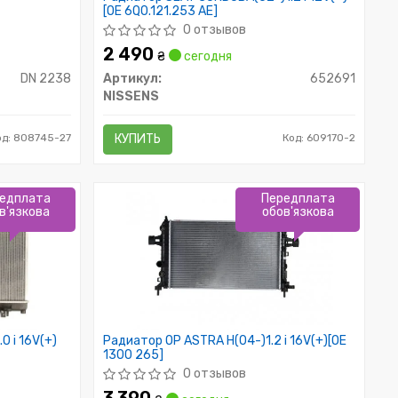
[OE 6Q0.121.253 AE]
0 отзывов
2 490
₴
сегодня
DN 2238
Артикул:
652691
NISSENS
од: 808745-27
КУПИТЬ
Код: 609170-2
едплата
Передплата
в'язкова
обов'язкова
 i 16V(+)
Радиатор OP ASTRA H(04-)1.2 i 16V(+)[OE
1300 265]
0 отзывов