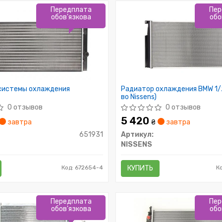
Передплата
Пер
обов'язкова
обо
системы охлаждения
Радиатор охлаждения BMW 1/
во Nissens)
0 отзывов
0 отзывов
5 420
завтра
₴
завтра
651931
Артикул:
NISSENS
Код: 672654-4
КУПИТЬ
К
Передплата
Пер
обов'язкова
обо