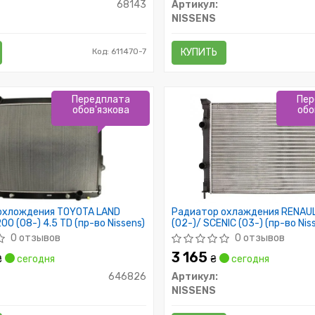
68143
Артикул:
NISSENS
Код: 611470-7
КУПИТЬ
Передплата
Пер
обов'язкова
обо
охлождения TOYOTA LAND
Радиатор охлаждения RENAU
0 (08-) 4.5 TD (пр-во Nissens)
(02-)/ SCENIC (03-) (пр-во Nis
0 отзывов
0 отзывов
3 165
₴
сегодня
₴
сегодня
646826
Артикул:
NISSENS