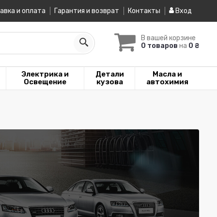
авка и оплата
Гарантия и возврат
Контакты
Вход
В вашей корзине
0 товаров
на
0 ₴
Электрика и
Детали
Масла и
Освещение
кузова
автохимия