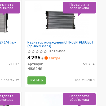
едплата
Передплата
в'язкова
обов'язкова
2/3/4 (пр-
Радиатор охлаждения CITROEN, PEUGEOT
(пр-во Nissens)
0 отзывов
3 295
₴
завтра
60817
Артикул:
61875A
NISSENS
од: 333749-19
КУПИТЬ
Код: 318590-1
едплата
Передплата
в'язкова
обов'язкова