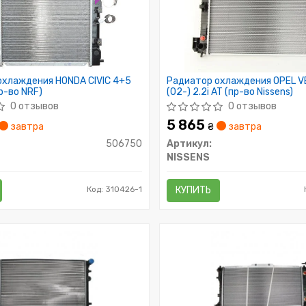
охлаждения HONDA CIVIC 4+5
Радиатор охлаждения OPEL V
р-во NRF)
(02-) 2.2i AT (пр-во Nissens)
0 отзывов
0 отзывов
5 865
завтра
₴
завтра
506750
Артикул:
NISSENS
Код: 310426-1
КУПИТЬ