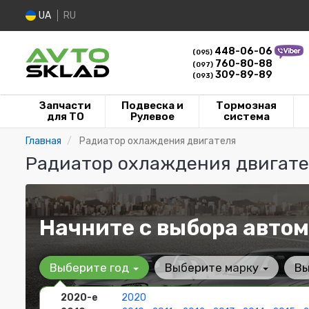
UA
RU
448-06-06
(095)
760-80-88
(097)
309-89-89
(093)
Запчасти
Подвеска и
Тормозная
для ТО
Рулевое
система
Главная
Радиатор охлаждения двигателя
Радиатор охлаждения двигат
Начните с выбора автом
Выберите год
Выберите марку
Вы
2020-е
2020