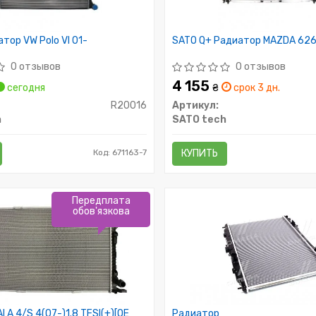
тор VW Polo VI 01-
SATO Q+ Радиатор MAZDA 626
0 отзывов
0 отзывов
4 155
сегодня
₴
срок 3 дн.
R20016
Артикул:
h
SATO tech
Код: 671163-7
КУПИТЬ
Передплата
обов'язкова
 A 4/S 4(07-)1.8 TFSI(+)[OE
Радиатор