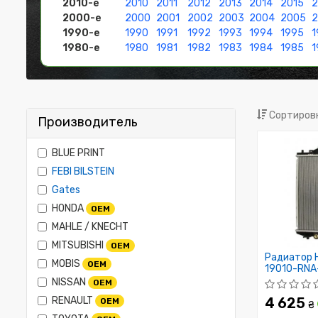
2010-е
2010
2011
2012
2013
2014
2015
2
2000-е
2000
2001
2002
2003
2004
2005
1990-е
1990
1991
1992
1993
1994
1995
1
1980-е
1980
1981
1982
1983
1984
1985
1
Сортировк
Производитель
BLUE PRINT
FEBI BILSTEIN
Gates
HONDA
OEM
MAHLE / KNECHT
MITSUBISHI
OEM
Радиатор HD
MOBIS
OEM
19010-RNA
NISSAN
OEM
RENAULT
4 625
OEM
₴