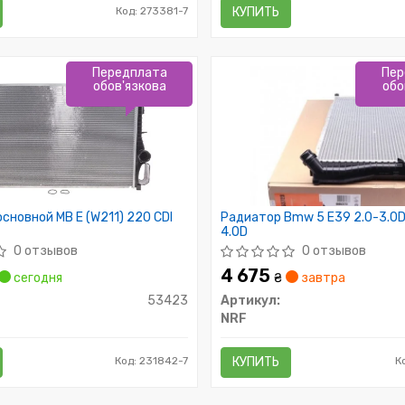
Код: 273381-7
КУПИТЬ
Передплата
Пер
обов'язкова
обо
сновной MB E (W211) 220 CDI
Радиатор Bmw 5 E39 2.0-3.0D
4.0D
0 отзывов
0 отзывов
4 675
сегодня
₴
завтра
53423
Артикул:
NRF
Код: 231842-7
КУПИТЬ
К