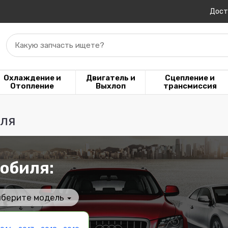
Дост
Какую запчасть ищете?
Охлаждение и
Двигатель и
Сцепление и
Отопление
Выхлоп
трансмиссия
еля
обиля:
берите модель