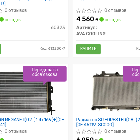
 R]
0 отзывов
0 отзывов
4 560
сегодня
₴
сегодня
60323
Артикул:
AVA COOLING
Код: 613230-7
КУПИТЬ
К
Передплата
Пер
обов'язкова
обо
 MEGANE II(02-)1.4 i 16V(+)[OE
Радиатор SU FORESTER(08-)2.0
41]
[OE 45119-SC000]
0 отзывов
0 отзывов