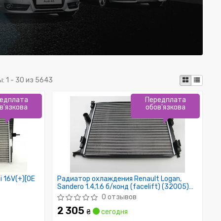
ы:
1 - 30 из 5643
едплата
Передплата
в'язкова
обов'язкова
i 16V(+)[OE
Радиатор охлаждения Renault Logan,
Sandero 1.4,1.6 б/конд (facelift) (32005)
Asam
0 отзывов
2 305
₴
сегодня