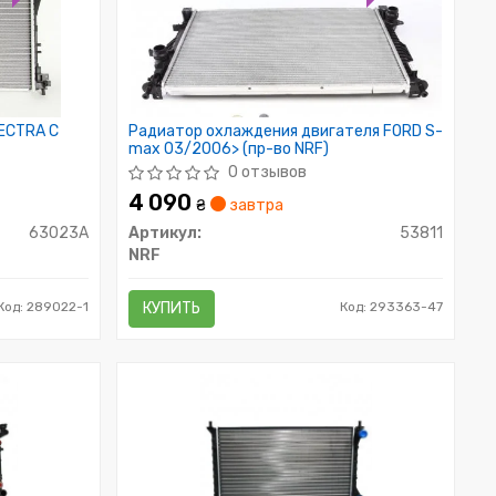
ECTRA C
Радиатор охлаждения двигателя FORD S-
max 03/2006> (пр-во NRF)
0 отзывов
4 090
₴
завтра
63023A
Артикул:
53811
NRF
Код: 289022-1
КУПИТЬ
Код: 293363-47