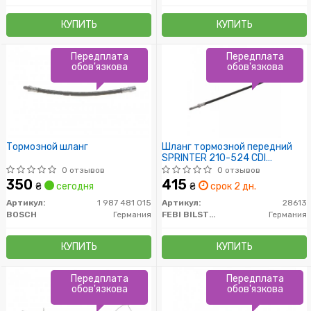
КУПИТЬ
КУПИТЬ
Передплата
Передплата
обов'язкова
обов'язкова
Тормозной шланг
Шланг тормозной передний
SPRINTER 210-524 CDI
03.06-;VW CRAFTER 04.06-
0 отзывов
0 отзывов
350
415
₴
сегодня
₴
срок 2 дн.
Артикул:
1 987 481 015
Артикул:
28613
BOSCH
Германия
FEBI BILSTEIN
Германия
КУПИТЬ
КУПИТЬ
Передплата
Передплата
обов'язкова
обов'язкова