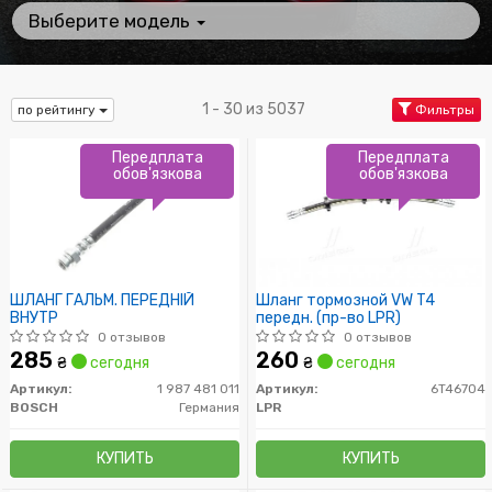
Выберите модель
1 - 30 из 5037
по рейтингу
Фильтры
Передплата
Передплата
обов'язкова
обов'язкова
ШЛАНГ ГАЛЬМ. ПЕРЕДНІЙ
Шланг тормозной VW T4
ВНУТР
передн. (пр-во LPR)
0 отзывов
0 отзывов
285
260
₴
сегодня
₴
сегодня
Артикул:
1 987 481 011
Артикул:
6T46704
BOSCH
Германия
LPR
КУПИТЬ
КУПИТЬ