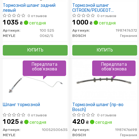
Тормозной шланг задний
Тормозной шланг
левый
CITROEN/PEUGEOT
C5/C6/407/508 RL '1,6-
0 отзывов
0 отзывов
3,0'04>>
1 035
1 000
₴
сегодня
₴
сегодня
Артикул:
100 525
Артикул:
1987476372
MEYLE
0062/S
BOSCH
Германия
КУПИТЬ
КУПИТЬ
Передплата
Передплата
обов'язкова
обов'язкова
Шланг тормозной
Тормозной шланг (пр-во
Bosch)
0 отзывов
0 отзывов
1 025
420
₴
сегодня
₴
сегодня
Артикул:
1005250063S
Артикул:
1987476698
MEYLE
BOSCH
Германия