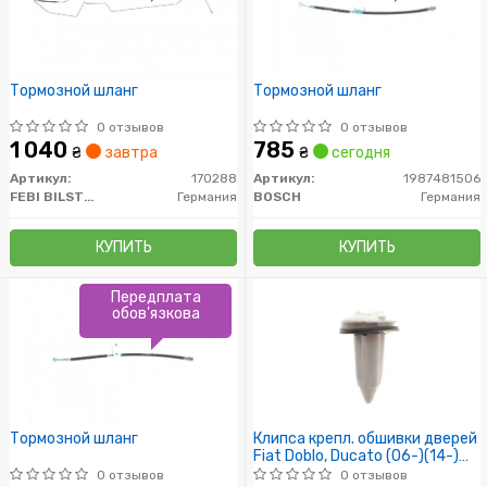
Тормозной шланг
Тормозной шланг
0 отзывов
0 отзывов
1 040
785
₴
завтра
₴
сегодня
Артикул:
170288
Артикул:
1987481506
FEBI BILSTEIN
Германия
BOSCH
Германия
КУПИТЬ
КУПИТЬ
Передплата
обов'язкова
Тормозной шланг
Клипса крепл. обшивки дверей
Fiat Doblo, Ducato (06-)(14-)
(FT96303) Fast
0 отзывов
0 отзывов