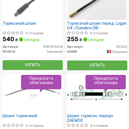
Тормозной шланг
Тормозной шланг перед. Logan
04-/Sandero 08-
0 отзывов
0 отзывов
540
255
₴
сегодня
₴
сегодня
Артикул:
1987476418
Артикул:
30323
BOSCH
Германия
ASAM
Румыния
КУПИТЬ
КУПИТЬ
Передплата
Передплата
обов'язкова
обов'язкова
Шланг тормозной
Шланг тормозн. передн.
DAEWOO
0 отзывов
0 отзывов