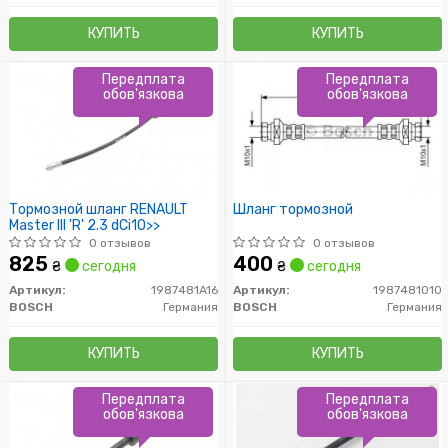
КУПИТЬ
КУПИТЬ
Передплата
Передплата
обов'язкова
обов'язкова
Тормозной шланг RENAULT
Шланг тормозной
Master III 'R' 2.3 dCi10>>
0 отзывов
0 отзывов
825
400
₴
сегодня
₴
сегодня
Артикул:
1987481A16
Артикул:
1987481010
BOSCH
Германия
BOSCH
Германия
КУПИТЬ
КУПИТЬ
Передплата
Передплата
обов'язкова
обов'язкова