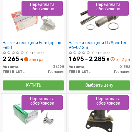
Передплата
Передплата
обов'язкова
обов'язкова
Натяжитель цепи Ford (пр-во
Натяжитель цепи LT/Sprinter
Febi)
96-07 2.3
0 отзывов
0 отзывов
2 265
1 695 - 2 285
₴
завтра
₴
от 2 дн.
Артикул:
36298
Артикул:
01382
FEBI BILSTEIN
Германия
FEBI BILSTEIN
Германия
КУПИТЬ
Выбрать цену
Передплата
Передплата
обов'язкова
обов'язкова