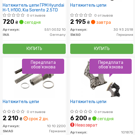
Натяжитель цепи ГРМ Hyundai
Натяжитель цепи
H-1, H100, Kia Sorento 2.5TD
0 отзывов
0 отзывов
720
2 195
₴
сегодня
₴
завтра
Артикул:
551 0032 10
Артикул:
30 93 2518
INA
Germany
SWAG
Германия
КУПИТЬ
КУПИТЬ
Передплата
Передплата
обов'язкова
обов'язкова
Натяжитель цепи
Натяжитель цепи
0 отзывов
0 отзывов
2 210
6 200
₴
срок 2 дн.
₴
сегодня
Невозврат
Артикул:
10 10 2200
SWAG
Германия
Артикул:
101875