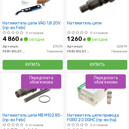
Натяжитель цепи VAG 1,8 20V
Натяжитель цепи
(пр-во Febi)
0 отзывов
0 отзывов
4 860
1 260
₴
сегодня
₴
сегодня
Артикул:
27070
Артикул:
02879
FEBI BILSTEIN
Германия
FEBI BILSTEIN
Германия
КУПИТЬ
КУПИТЬ
Передплата
Передплата
обов'язкова
обов'язкова
Натяжитель цепи MB M102 85-
Натяжитель цепи привода
(пр-во Febi)
FORD 2.0 DOHC (пр-во Ina)
0 отзывов
0 отзывов