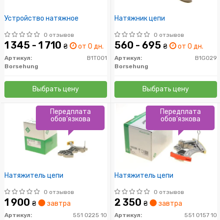
Устройство натяжное
Натяжник цепи
0 отзывов
0 отзывов
1 345 - 1 710
560 - 695
₴
от 0 дн.
₴
от 0 дн.
Артикул:
B1T001
Артикул:
B1G029
Borsehung
Borsehung
Выбрать цену
Выбрать цену
Передплата
Передплата
обов'язкова
обов'язкова
Натяжитель цепи
Натяжитель цепи
0 отзывов
0 отзывов
1 900
2 350
₴
завтра
₴
завтра
Артикул:
551 0225 10
Артикул:
551 0157 10