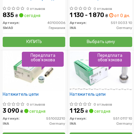
0 отзывов
0 отзывов
835
1 130 - 1 870
₴
сегодня
₴
от 0 дн.
Артикул:
40100006
Артикул:
551 0033 10
SWAG
Германия
INA
Germany
КУПИТЬ
Выбрать цену
Передплата
Передплата
обов'язкова
обов'язкова
Натяжитель цепи
Натяжитель цепи
0 отзывов
0 отзывов
3 090
1 125
₴
сегодня
₴
сегодня
Артикул:
551002210
Артикул:
551 0117 10
INA
Germany
INA
Germany