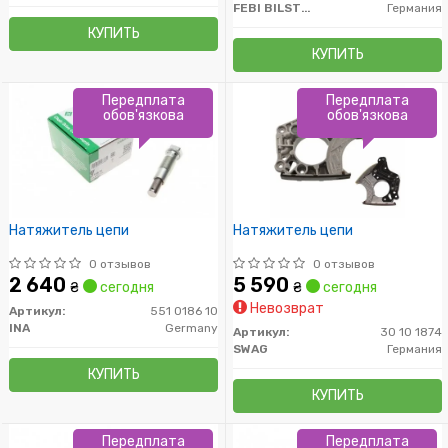
FEBI BILSTEIN
Германия
КУПИТЬ
КУПИТЬ
Передплата
Передплата
обов'язкова
обов'язкова
Натяжитель цепи
Натяжитель цепи
0 отзывов
0 отзывов
2 640
5 590
₴
сегодня
₴
сегодня
Невозврат
Артикул:
551 0186 10
INA
Germany
Артикул:
30 10 1874
SWAG
Германия
КУПИТЬ
КУПИТЬ
Передплата
Передплата