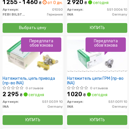
1 255 - 1 460
2 920
₴
от 0 дн.
₴
сегодня
Артикул:
01050
Артикул:
551 0006 10
FEBI BILSTEIN
Германия
INA
Germany
Выбрать цену
КУПИТЬ
Передплата
Передплата
обов'язкова
обов'язкова
Натяжитель, цепь привода
Натяжитель цепи ГРМ (пр-во
(пр-во INA)
INA)
0 отзывов
0 отзывов
2 295
1 020
₴
сегодня
₴
сегодня
Артикул:
551 0039 10
Артикул:
551 0011 10
INA
Germany
INA
Germany
КУПИТЬ
КУПИТЬ