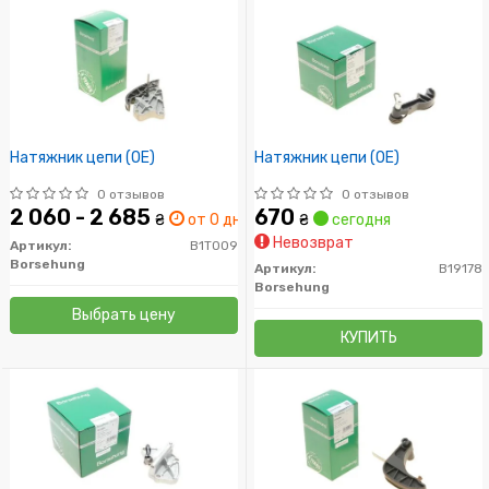
Натяжник цепи (OE)
Натяжник цепи (OE)
0 отзывов
0 отзывов
2 060 - 2 685
670
₴
от 0 дн.
₴
сегодня
Невозврат
Артикул:
B1T009
Borsehung
Артикул:
B19178
Borsehung
Выбрать цену
КУПИТЬ