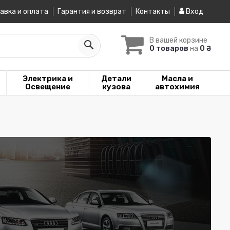
авка и оплата
Гарантия и возврат
Контакты
Вход
В вашей корзине
0 товаров
на
0 ₴
Электрика и
Детали
Масла и
Освещение
кузова
автохимия