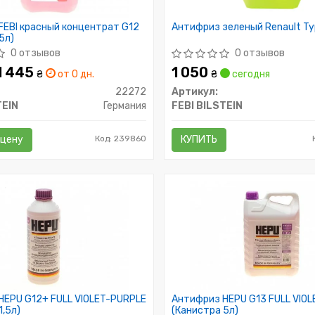
FEBI красный концентрат G12
Антифриз зеленый Renault Ty
5л)
0 отзывов
0 отзывов
 1 445
1 050
₴
от 0 дн.
₴
сегодня
22272
Артикул:
TEIN
Германия
FEBI BILSTEIN
 цену
Код: 239860
КУПИТЬ
HEPU G12+ FULL VIOLET-PURPLE
Антифриз HEPU G13 FULL VIO
1,5л)
(Канистра 5л)