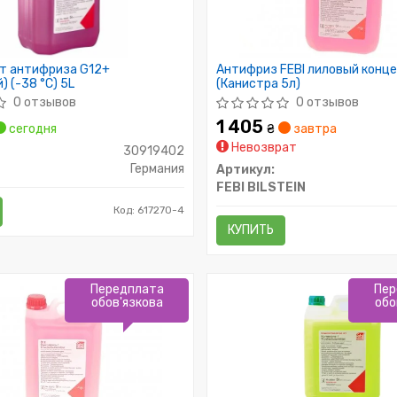
т антифриза G12+
Антифриз FEBI лиловый конц
) (-38 °C) 5L
(Канистра 5л)
0 отзывов
0 отзывов
1 405
сегодня
₴
завтра
Невозврат
30919402
Германия
Артикул:
FEBI BILSTEIN
Код: 617270-4
КУПИТЬ
Передплата
Пер
обов'язкова
обо