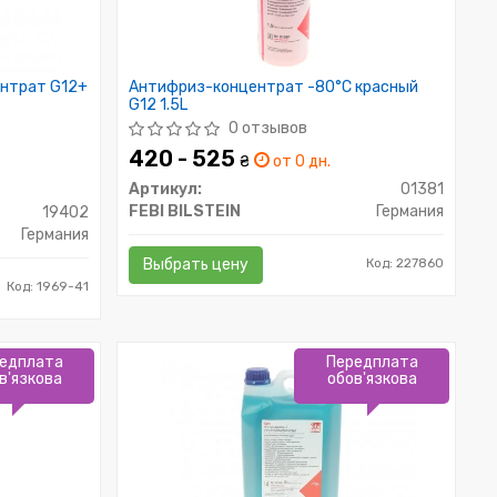
ентрат G12+
Антифриз-концентрат -80°C красный
G12 1.5L
0 отзывов
420 - 525
₴
от 0 дн.
Артикул:
01381
FEBI BILSTEIN
Германия
19402
Германия
Выбрать цену
Код: 227860
Код: 1969-41
едплата
Передплата
в'язкова
обов'язкова