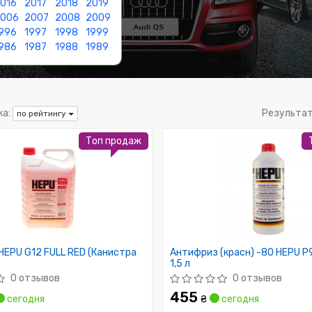
016
2017
2018
2019
2006
2007
2008
2009
996
1997
1998
1999
986
1987
1988
1989
а:
Результа
по рейтингу
Топ продаж
EPU G12 FULL RED (Канистра
Антифриз (красн) -80 HEPU P
1,5 л
0 отзывов
0 отзывов
455
сегодня
₴
сегодня