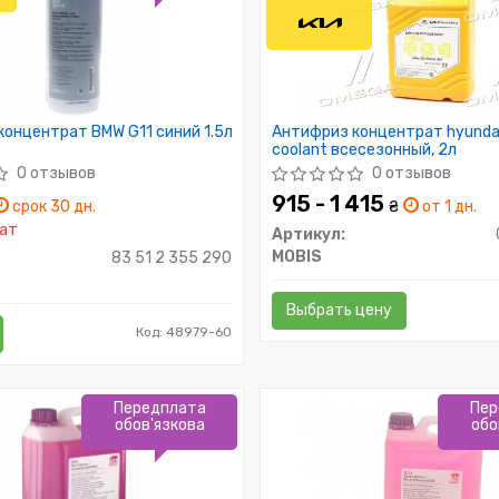
онцентрат BMW G11 синий 1.5л
Антифриз концентрат hyundai 
coolant всесезонный, 2л
0 отзывов
0 отзывов
915 - 1 415
срок 30 дн.
₴
от 1 дн.
ат
Артикул:
MOBIS
83 51 2 355 290
Выбрать цену
Код: 48979-60
Передплата
Пер
обов'язкова
обо