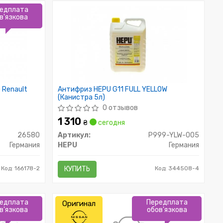
едплата
в'язкова
 Renault
Антифриз HEPU G11 FULL YELLOW
(Канистра 5л)
0 отзывов
1 310
₴
сегодня
26580
Артикул:
P999-YLW-005
Германия
HEPU
Германия
Код: 166178-2
КУПИТЬ
Код: 344508-4
едплата
Передплата
Оригинал
в'язкова
обов'язкова