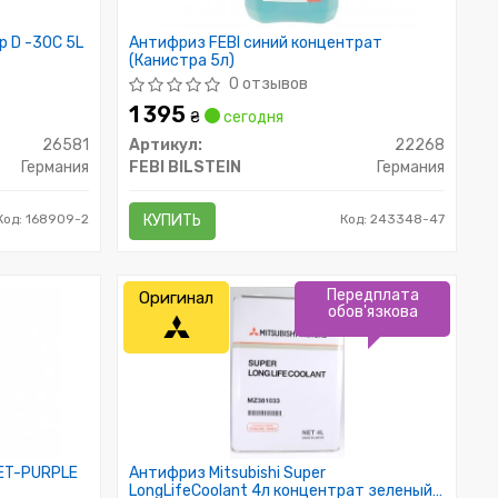
p D -30C 5L
Антифриз FEBI синий концентрат
(Канистра 5л)
0 отзывов
1 395
₴
сегодня
26581
Артикул:
22268
Германия
FEBI BILSTEIN
Германия
Код: 168909-2
КУПИТЬ
Код: 243348-47
Передплата
Оригинал
обов'язкова
LET-PURPLE
Антифриз Mitsubishi Super
LongLifeCoolant 4л концентрат зеленый