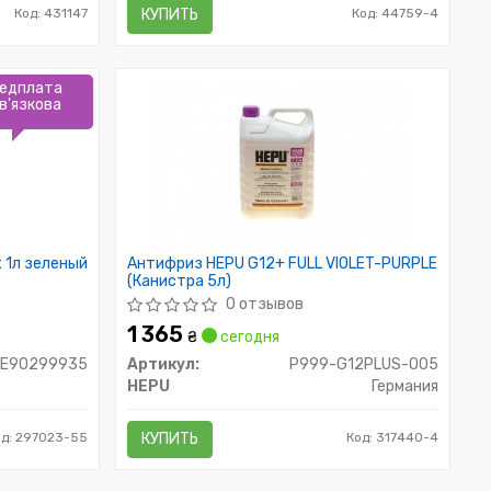
Код: 431147
КУПИТЬ
Код: 44759-4
едплата
в'язкова
 1л зеленый
Антифриз HEPU G12+ FULL VIOLET-PURPLE
(Канистра 5л)
0 отзывов
1 365
₴
сегодня
KE90299935
Артикул:
P999-G12PLUS-005
HEPU
Германия
од: 297023-55
КУПИТЬ
Код: 317440-4