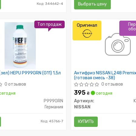
Код: 344642-4
Выбрать цену
Топ продаж
Пер
Оригинал
обо
зел) HEPU P999GRN (G11) 1,5л
Антифриз NISSAN L248 Premix
(готовая смесь -38)
0 отзывов
0 отзывов
395
сегодня
₴
сегодня
P999GRN
Артикул:
Германия
NISSAN
Код: 45766-7
КУПИТЬ
К