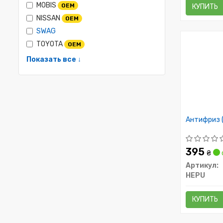
MOBIS
OEM
КУПИТЬ
NISSAN
OEM
SWAG
TOYOTA
OEM
Показать все ↓
Антифриз (
395
₴
Артикул:
HEPU
КУПИТЬ