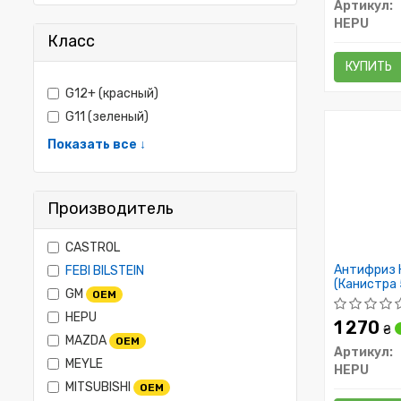
Артикул:
HEPU
Класс
КУПИТЬ
G12+ (красный)
G11 (зеленый)
Показать все ↓
Производитель
CASTROL
Антифриз 
FEBI BILSTEIN
(Канистра 
GM
OEM
HEPU
1 270
₴
MAZDA
OEM
Артикул:
MEYLE
HEPU
MITSUBISHI
OEM