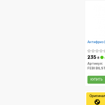
Антифриз 
235
₴
Артикул:
FEBI BILS
КУПИТЬ
Оригина