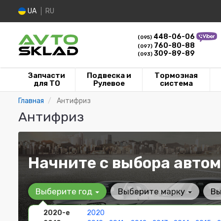
UA
RU
448-06-06
(095)
760-80-88
(097)
309-89-89
(093)
Запчасти
Подвеска и
Тормозная
для ТО
Рулевое
система
Главная
Антифриз
Антифриз
Начните с выбора автом
Выберите год
Выберите марку
Вы
2020-е
2020