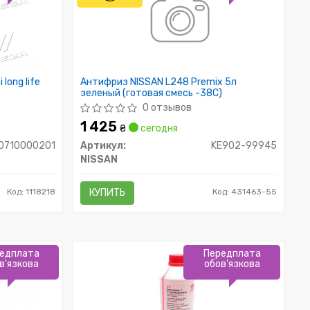
long life
Антифриз NISSAN L248 Premix 5л
зеленый (готовая смесь -38C)
0 отзывов
1 425
₴
сегодня
0710000201
Артикул:
KE902-99945
NISSAN
Код: 1118218
КУПИТЬ
Код: 431463-55
едплата
Передплата
в'язкова
обов'язкова