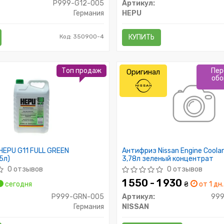
P999-G12-005
Артикул:
Германия
HEPU
Код: 350900-4
КУПИТЬ
Топ продаж
Пер
Оригинал
обо
HEPU G11 FULL GREEN
Антифриз Nissan Engine Cool
5л)
3,78л зеленый концентрат
0 отзывов
0 отзывов
1 550 - 1 930
сегодня
₴
от 1 дн.
P999-GRN-005
Артикул:
99
Германия
NISSAN