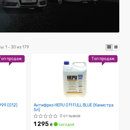
ты:
1 - 30 из 179
Топ продаж
Топ продаж
999 (G12)
Антифриз HEPU G11 FULL BLUE (Канистра
5л)
0 отзывов
1 295
₴
сегодня