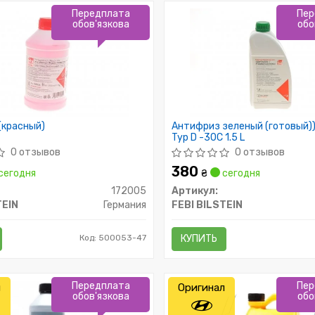
Передплата
Пер
обов'язкова
обо
(красный)
Антифриз зеленый (готовый))
Typ D -30C 1.5 L
0 отзывов
0 отзывов
380
сегодня
₴
сегодня
172005
Артикул:
TEIN
Германия
FEBI BILSTEIN
Код: 500053-47
КУПИТЬ
Передплата
Пер
л
Оригинал
обов'язкова
обо