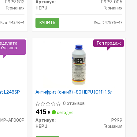
P999 G12
Артикул:
P999-005
Германия
HEPU
Германия
Код: 44246-4
КУПИТЬ
Код: 347595-47
едплата
Топ продаж
в'язкова
ant L248SP
Антифриз (синий) -80 HEPU (G11) 1,5л
0 отзывов
415
₴
сегодня
9MP-AF000P
Артикул:
P999
HEPU
Германия