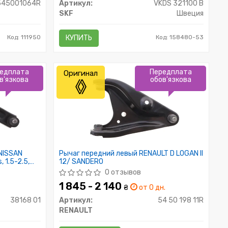
545001064R
Артикул:
VKDS 321100 B
SKF
Швеция
Код: 111950
КУПИТЬ
Код: 158480-53
едплата
Передплата
Оригинал
в'язкова
обов'язкова
 NISSAN
Рычаг передний левый RENAULT D LOGAN II
, 1.5-2.5,
12/ SANDERO
0 отзывов
1 845 - 2 140
₴
от 0 дн.
38168 01
Артикул:
54 50 198 11R
RENAULT