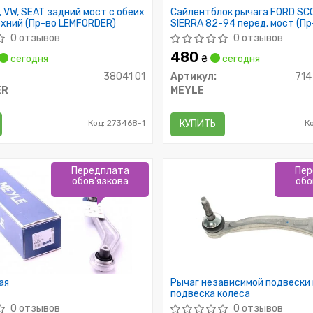
, VW, SEAT задний мост с обеих
Сайлентблок рычага FORD SCO
хний (Пр-во LEMFORDER)
SIERRA 82-94 перед. мост (Пр
0 отзывов
0 отзывов
480
сегодня
₴
сегодня
38041 01
Артикул:
714
ER
MEYLE
Код: 273468-1
КУПИТЬ
К
Передплата
Пер
обов'язкова
обо
ая
Рычаг независимой подвески 
подвеска колеса
0 отзывов
0 отзывов