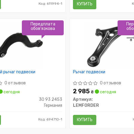
Код: 611994-1
КУПИТЬ
Передплата
Пер
обов'язкова
обо
й рычаг подвески
Рычаг подвески
0 отзывов
0 отзывов
2 985
сегодня
₴
сегодня
30 93 2453
Артикул:
Германия
LEMFORDER
Код: 694710-1
КУПИТЬ