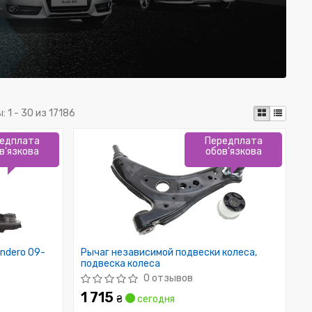
ы:
1 - 30 из 17186
едплата
Передплата
в'язкова
обов'язкова
andero 09-
Рычаг независимой подвески колеса,
подвеска колеса
0 отзывов
1 715
₴
сегодня