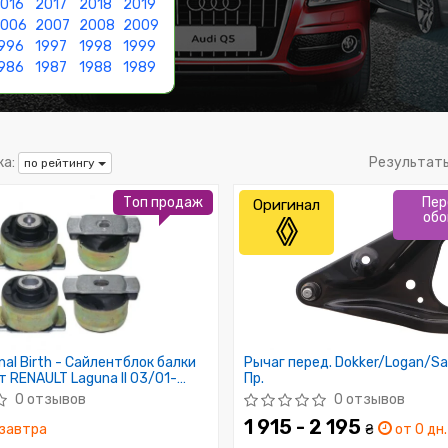
016
2017
2018
2019
2006
2007
2008
2009
996
1997
1998
1999
986
1987
1988
1989
а:
Результат
по рейтингу
Топ продаж
Пер
Оригинал
обо
nal Birth - Сайлентблок балки
Рычаг перед. Dokker/Logan/S
т RENAULT Laguna II 03/01-
Пр.
шт. LEFT + RIGHT
0 отзывов
0 отзывов
1 915 - 2 195
завтра
₴
от 0 дн.