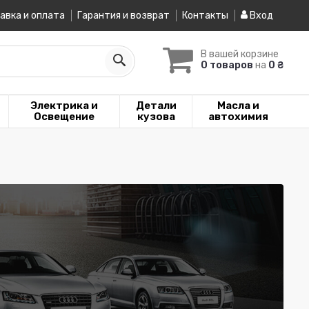
авка и оплата
Гарантия и возврат
Контакты
Вход
В вашей корзине
0 товаров
на
0 ₴
Электрика и
Детали
Масла и
Освещение
кузова
автохимия