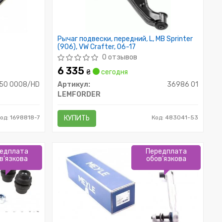
Рычаг подвески, передний, L, MB Sprinter
(906), VW Crafter, 06-17
0 отзывов
6 335
₴
сегодня
050 0008/HD
Артикул:
36986 01
LEMFORDER
од: 1698818-7
КУПИТЬ
Код: 483041-53
едплата
Передплата
в'язкова
обов'язкова