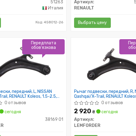
51263
Артикул:
Италия
RENAULT
Код: 458012-26
Выбрать цену
Передплата
Пер
обов'язкова
обо
ески, передний, L, NISSAN
Рычаг подвески, передний, R,
rail, RENAULT Koleos, 1.5-2.5,
Qashqai/X-Trail, RENAULT Koleos
07-
0 отзывов
0 отзывов
2 920
сегодня
₴
сегодня
38169 01
Артикул:
ER
LEMFORDER