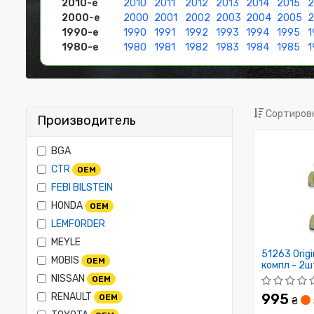
2010-е
2010
2011
2012
2013
2014
2015
2
2000-е
2000
2001
2002
2003
2004
2005
1990-е
1990
1991
1992
1993
1994
1995
1
1980-е
1980
1981
1982
1983
1984
1985
1
Сортировк
Производитель
BGA
CTR
OEM
FEBI BILSTEIN
HONDA
OEM
LEMFORDER
MEYLE
51263 Origi
MOBIS
OEM
компл - 2ш
комплект 2
NISSAN
OEM
RENAULT
995
OEM
₴