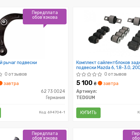
Передплата
обов'язкова
й рычаг подвески
Комплект сайлентблоков зад
подвески Mazda 6, 1.8-3.0, 20
0 отзывов
0 отзывов
5 100
завтра
₴
завтра
62 73 0024
Артикул:
Германия
TEDGUM
Код: 694704-1
КУПИТЬ
К
Передплата
Пер
обов'язкова
обо