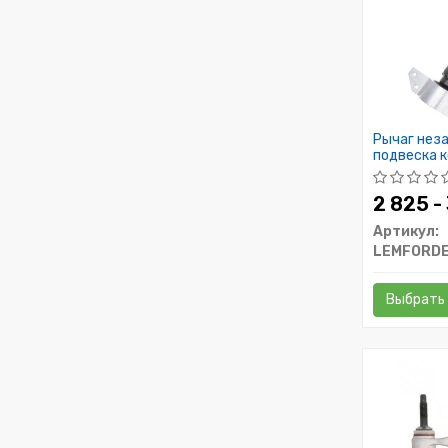
Рычаг неза
подвеска 
2 825 -
Артикул:
LEMFORD
Выбрать