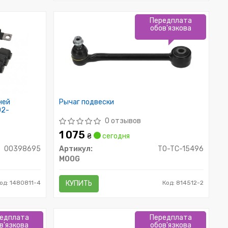
Передплата
обов'язкова
ней
Рычаг подвески
02-
0 отзывов
1 075
₴
сегодня
00398695
Артикул:
TO-TC-15496
MOOG
од: 1480811-4
КУПИТЬ
Код: 814512-2
едплата
Передплата
в'язкова
обов'язкова