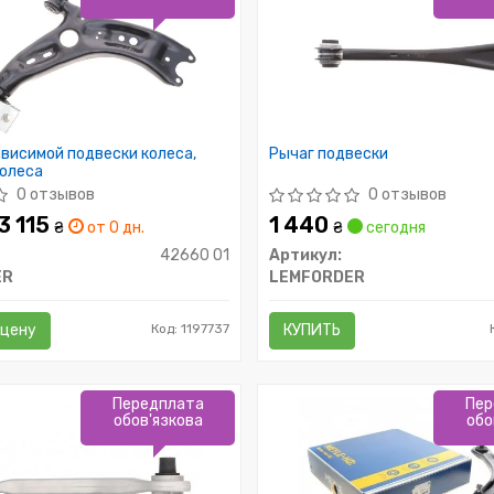
висимой подвески колеса,
Рычаг подвески
колеса
0 отзывов
0 отзывов
 3 115
1 440
₴
от 0 дн.
₴
сегодня
42660 01
Артикул:
ER
LEMFORDER
 цену
Код: 1197737
КУПИТЬ
Передплата
Пер
обов'язкова
обо