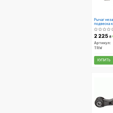
Рычаг неза
подвеска 
2 225
₴
Артикул:
TRW
КУПИТЬ