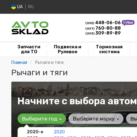
UA
RU
448-06-06
(095)
760-80-88
(097)
309-89-89
(093)
Запчасти
Подвеска и
Тормозная
для ТО
Рулевое
система
Главная
Рычаги и тяги
Рычаги и тяги
Начните с выбора автом
Выберите год
Выберите марку
Вы
2020-е
2020