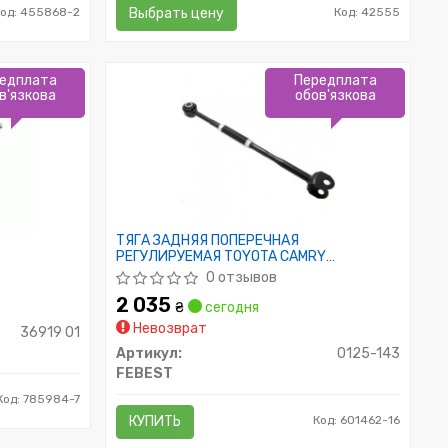
Код: 455868-2
Выбрать цену
Код: 42555
едплата
Передплата
в'язкова
обов'язкова
ТЯГА ЗАДНЯЯ ПОПЕРЕЧНАЯ
РЕГУЛИРУЕМАЯ TOYOTA CAMRY
ACV3#/MCV3# 2001-2006
0 отзывов
2 035
₴
сегодня
Невозврат
36919 01
Артикул:
0125-143
FEBEST
Код: 785984-7
КУПИТЬ
Код: 601462-16