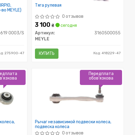
RPIO,
Тяга рулевая
-во MEYLE)
0 отзывов
3 100
₴
сегодня
 619 0003/S
Артикул:
3160500055
MEYLE
од: 275900-47
КУПИТЬ
Код: 418229-47
едплата
Передплата
в'язкова
обов'язкова
колеса,
Рычаг независимой подвески колеса,
подвеска колеса
0 отзывов