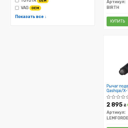
TOYOTA
OEM
Артикул:
BIRTH
VAG
OEM
Показать все ↓
КУПИТЬ
Рычаг подв
Qashqai/X-T
07-
2 895
₴
Артикул:
LEMFORD