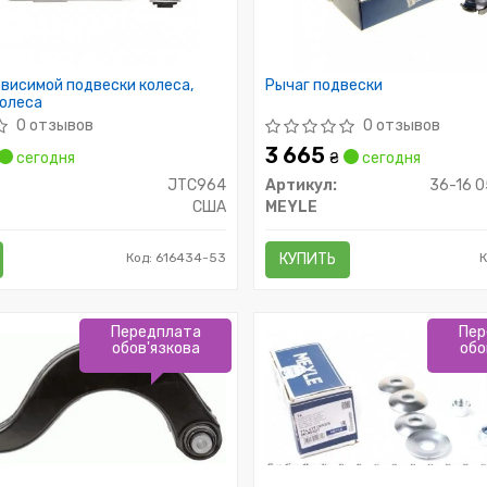
висимой подвески колеса,
Рычаг подвески
колеса
0 отзывов
0 отзывов
3 665
сегодня
₴
сегодня
JTC964
Артикул:
36-16 
США
MEYLE
Код: 616434-53
КУПИТЬ
К
Передплата
Пер
обов'язкова
обо