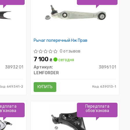
Рычаг поперечный Нж Прав
0 отзывов
7 100
₴
сегодня
38932 01
Артикул:
38961 01
LEMFORDER
Код: 649341-2
КУПИТЬ
Код: 639013-1
едплата
Передплата
в'язкова
обов'язкова