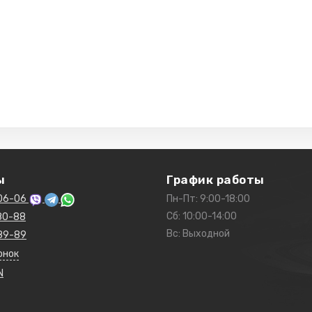
ы
График работы
06-06
Пн-Пт: 9:00-18:00
Сб: 10:00-14:00
80-88
Вс: Выходной
89-89
онок
N