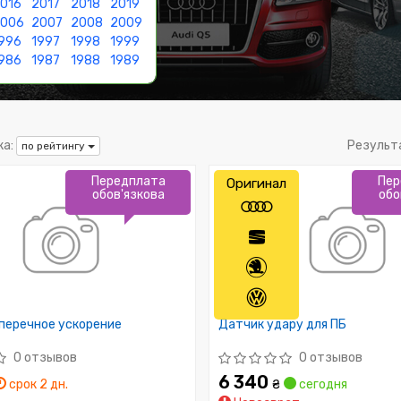
016
2017
2018
2019
2006
2007
2008
2009
996
1997
1998
1999
986
1987
1988
1989
а:
Результ
по рейтингу
Передплата
Пер
Оригинал
обов'язкова
обо
перечное ускорение
Датчик удару для ПБ
0 отзывов
0 отзывов
6 340
срок 2 дн.
₴
сегодня