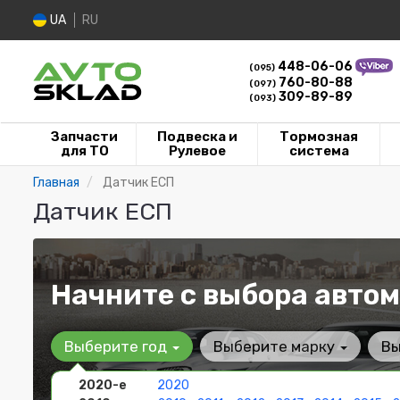
UA
RU
448-06-06
(095)
760-80-88
(097)
309-89-89
(093)
Запчасти
Подвеска и
Тормозная
для ТО
Рулевое
система
Главная
Датчик ЕСП
Датчик ЕСП
Начните с выбора автом
Выберите год
Выберите марку
Вы
2020-е
2020