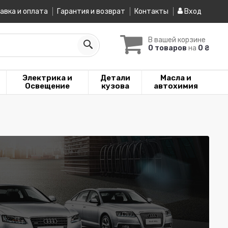
авка и оплата
Гарантия и возврат
Контакты
Вход
В вашей корзине
0 товаров
на
0 ₴
Электрика и
Детали
Масла и
Освещение
кузова
автохимия