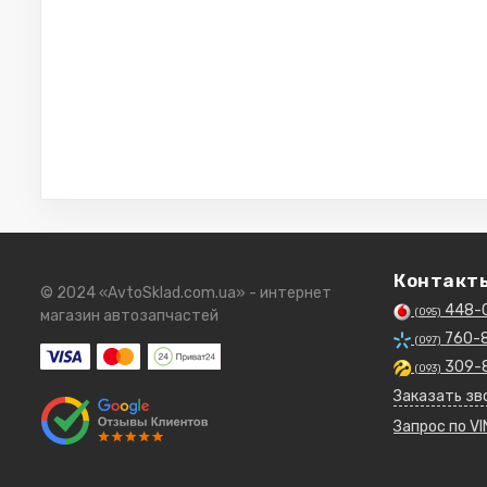
Контакт
© 2024 «AvtoSklad.com.ua» - интернет
448-
(095)
магазин автозапчастей
760-
(097)
309-
(093)
Заказать зв
Запрос по VI