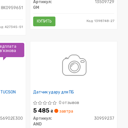
Артикул:
13509729
GM
8K0959651
КУПИТЬ
Код: 1398748-27
од: 427345-51
едплата
в'язкова
а TUCSON
Датчик удару для ПБ
0 отзывов
5 485
₴
завтра
956902E300
Артикул:
30959237
AND