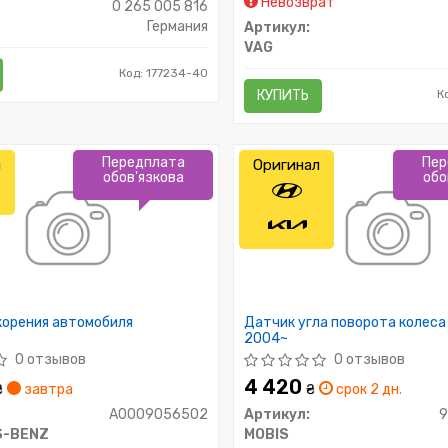
Невозврат
0 265 005 816
Германия
Артикул:
VAG
Код: 177234-40
КУПИТЬ
К
Передплата
Пер
л
Оригинал
обов'язкова
обо
корения автомобиля
Датчик угла поворота колес
2004~
0 отзывов
0 отзывов
4 420
₴
завтра
₴
срок 2 дн.
A0009056502
Артикул:
S-BENZ
MOBIS