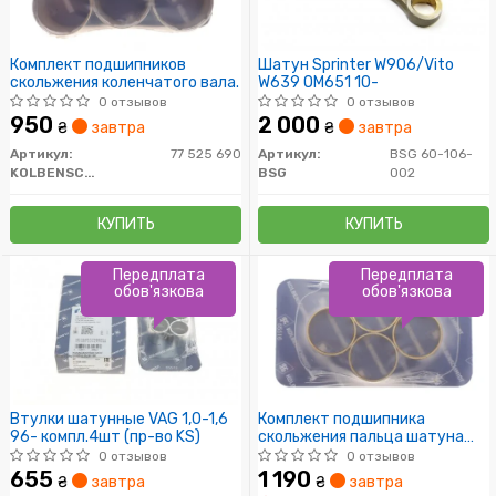
Комплект подшипников
Шатун Sprinter W906/Vito
скольжения коленчатого вала.
W639 OM651 10-
0 отзывов
0 отзывов
950
2 000
₴
завтра
₴
завтра
Артикул:
77 525 690
Артикул:
BSG 60-106-
KOLBENSCHMIDT
BSG
002
КУПИТЬ
КУПИТЬ
Передплата
Передплата
обов'язкова
обов'язкова
Втулки шатунные VAG 1,0-1,6
Комплект подшипника
96- компл.4шт (пр-во KS)
скольжения пальца шатуна
двигателя
0 отзывов
0 отзывов
655
1 190
₴
завтра
₴
завтра