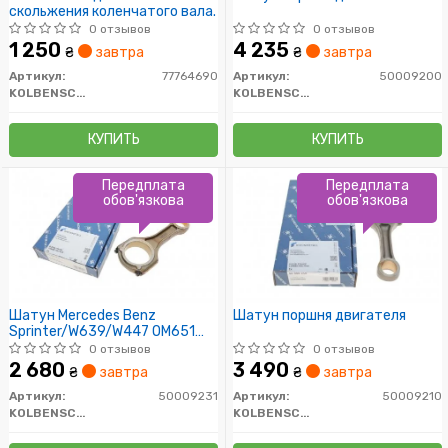
скольжения коленчатого вала.
0 отзывов
0 отзывов
1 250
4 235
₴
завтра
₴
завтра
Артикул:
77764690
Артикул:
50009200
KOLBENSCHMIDT
KOLBENSCHMIDT
КУПИТЬ
КУПИТЬ
Передплата
Передплата
обов'язкова
обов'язкова
Шатун Mercedes Benz
Шатун поршня двигателя
Sprinter/W639/W447 OM651
09->
0 отзывов
0 отзывов
2 680
3 490
₴
завтра
₴
завтра
Артикул:
50009231
Артикул:
50009210
KOLBENSCHMIDT
KOLBENSCHMIDT