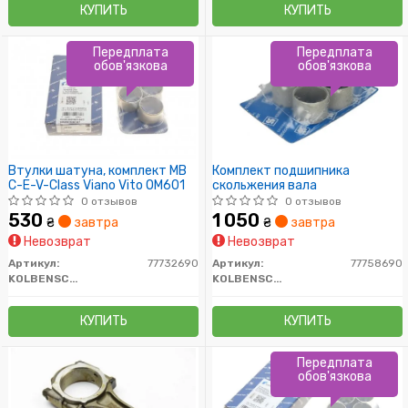
КУПИТЬ
КУПИТЬ
Передплата
Передплата
обов'язкова
обов'язкова
Втулки шатуна, комплект MB
Комплект подшипника
C-E-V-Class Viano Vito OM601
скольжения вала
0 отзывов
0 отзывов
530
1 050
₴
завтра
₴
завтра
Невозврат
Невозврат
Артикул:
77732690
Артикул:
77758690
KOLBENSCHMIDT
KOLBENSCHMIDT
КУПИТЬ
КУПИТЬ
Передплата
обов'язкова