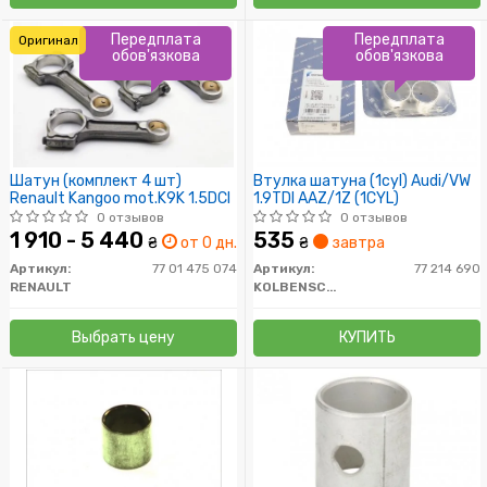
Передплата
Передплата
Оригинал
обов'язкова
обов'язкова
Шатун (комплект 4 шт)
Втулка шатуна (1cyl) Audi/VW
Renault Kangoo mot.K9K 1.5DCI
1.9TDI AAZ/1Z (1CYL)
0 отзывов
0 отзывов
1 910 - 5 440
535
₴
от 0 дн.
₴
завтра
Артикул:
77 01 475 074
Артикул:
77 214 690
RENAULT
KOLBENSCHMIDT
Выбрать цену
КУПИТЬ