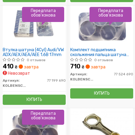
Передплата
Передплата
обов'язкова
обов'язкова
Втулка шатуна (4Cyl) Audi/VW
Комплект подшипника
ADX/AEX/AEA/AEE 1.6B 17mm
скольжения пальца шатуна
двигателя
0 отзывов
0 отзывов
410
710
₴
завтра
₴
завтра
Невозврат
Артикул:
77 524 690
KOLBENSCHMIDT
Артикул:
77 199 690
KOLBENSCHMIDT
КУПИТЬ
КУПИТЬ
Передплата
обов'язкова