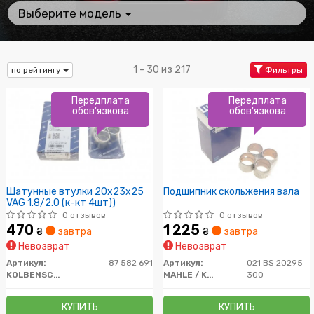
Выберите модель
1 - 30 из 217
по рейтингу
Фильтры
Передплата
Передплата
обов'язкова
обов'язкова
Шатунные втулки 20x23x25
Подшипник скольжения вала
VAG 1.8/2.0 (к-кт 4шт))
0 отзывов
0 отзывов
470
1 225
₴
завтра
₴
завтра
Невозврат
Невозврат
Артикул:
87 582 691
Артикул:
021 BS 20295
KOLBENSCHMIDT
MAHLE / KNECHT
300
КУПИТЬ
КУПИТЬ