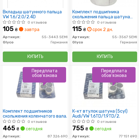
Вкладыш шатунного пальца
Комплект подшипника
VW 1.6/2.0/2.4D
скольжения пальца шатуна
двигателя
0 отзывов
0 отзывов
105
115
₴
завтра
₴
срок 2 дн.
Артикул:
55-3443 SEMI
Артикул:
55-3567 SEMI
Glyco
Германия
Glyco
Германия
КУПИТЬ
КУПИТЬ
Передплата
Передплата
обов'язкова
обов'язкова
Комплект подшипников
К-кт втулок шатуна (5cyl)
скольжения коленчатого вала.
Audi/VW 1.6TD/1.9TD/2.
0 отзывов
0 отзывов
465
755
₴
сегодня
₴
сегодня
Артикул:
87 326 690
Артикул:
77 151 690