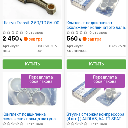
Шатун Transit 2.5D/TD 86-00
Комплект подшипников
скольжения коленчатого вала.
0 отзывов
0 отзывов
2 450
560
₴
завтра
₴
завтра
Артикул:
BSG 30-106-
Артикул:
87329690
BSG
001
KOLBENSCHMIDT
КУПИТЬ
КУПИТЬ
Передплата
Передплата
обов'язкова
обов'язкова
Комплект подшипника
Втулка стержня компрессора
скольжения пальца шатуна
(4 шт.).) AUDI A3, A4, TT SEAT
двигателя
ALTEA, ALTEA XL, EXEO, EXEO ST,
0 отзывов
0 отзывов