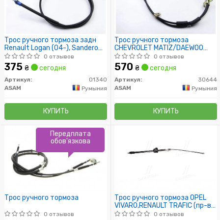
Трос ручного тормоза задн
Трос ручного тормоза
Renault Logan (04-), Sandero
CHEVROLET MATIZ/DAEWOO
(08-) (1680 мм) (01340) Asam
MATIZ 0.8-1.0LPG 98-
0 отзывов
0 отзывов
(2825mm)
375
570
₴
сегодня
₴
сегодня
Артикул:
01340
Артикул:
30644
ASAM
ASAM
Румыния
Румыния
КУПИТЬ
КУПИТЬ
Передплата
обов'язкова
Трос ручного тормоза
Трос ручного тормоза OPEL
VIVARO,RENAULT TRAFIC (пр-во
Adriauto)
0 отзывов
0 отзывов