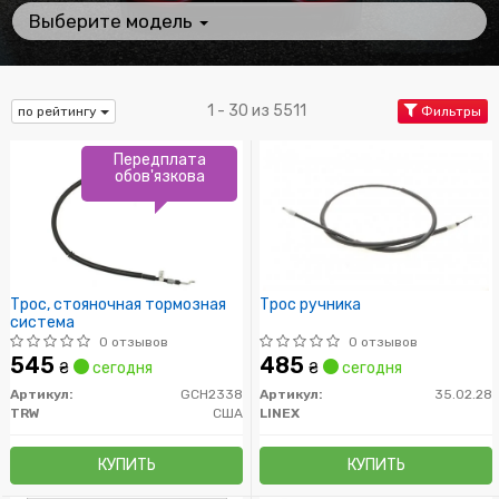
Выберите модель
1 - 30 из 5511
по рейтингу
Фильтры
Передплата
обов'язкова
Трос, стояночная тормозная
Трос ручника
система
0 отзывов
0 отзывов
545
485
₴
сегодня
₴
сегодня
Артикул:
GCH2338
Артикул:
35.02.28
TRW
США
LINEX
КУПИТЬ
КУПИТЬ