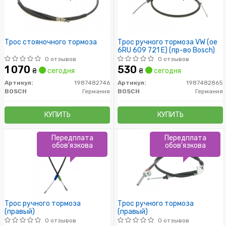
Трос стояночного тормоза
Трос ручного тормоза VW (ое
6RU 609 721 E) (пр-во Bosch)
0 отзывов
0 отзывов
1 070
530
₴
сегодня
₴
сегодня
Артикул:
1987482746
Артикул:
1987482865
BOSCH
Германия
BOSCH
Германия
КУПИТЬ
КУПИТЬ
Передплата
Передплата
обов'язкова
обов'язкова
Трос ручного тормоза
Трос ручного тормоза
(правый)
(правый)
0 отзывов
0 отзывов