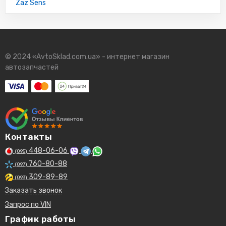
Zaz Sens
© 2024 «AvtoSklad.com.ua» - интернет магазин
автозапчастей
Контакты
448-06-06
(095)
760-80-88
(097)
309-89-89
(093)
Заказать звонок
Запрос по VIN
График работы