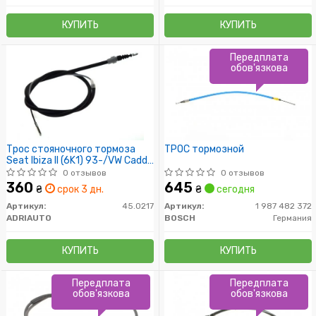
КУПИТЬ
КУПИТЬ
Передплата
обов'язкова
Трос стояночного тормоза
ТРОС тормозной
Seat Ibiza II (6K1) 93-/VW Caddy
III (2KA, 2KH) 04-
0 отзывов
0 отзывов
360
645
₴
срок 3 дн.
₴
сегодня
Артикул:
45.0217
Артикул:
1 987 482 372
ADRIAUTO
BOSCH
Германия
КУПИТЬ
КУПИТЬ
Передплата
Передплата
обов'язкова
обов'язкова