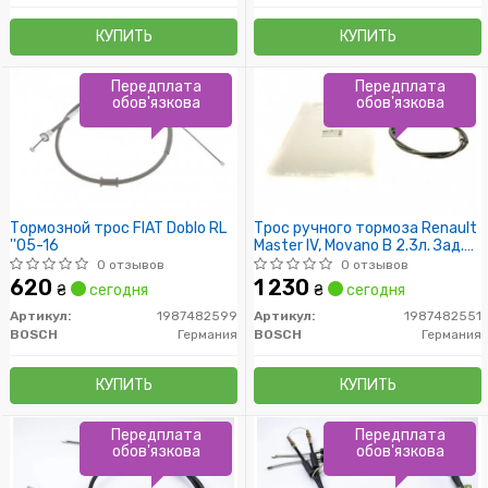
КУПИТЬ
КУПИТЬ
Передплата
Передплата
обов'язкова
обов'язкова
Тормозной трос FIAT Doblo RL
Трос ручного тормоза Renault
''05-16
Master IV, Movano B 2.3л. Зад.
прав./лев. (пр-во BOSCH)
0 отзывов
0 отзывов
620
1 230
₴
сегодня
₴
сегодня
Артикул:
1987482599
Артикул:
1987482551
BOSCH
Германия
BOSCH
Германия
КУПИТЬ
КУПИТЬ
Передплата
Передплата
обов'язкова
обов'язкова