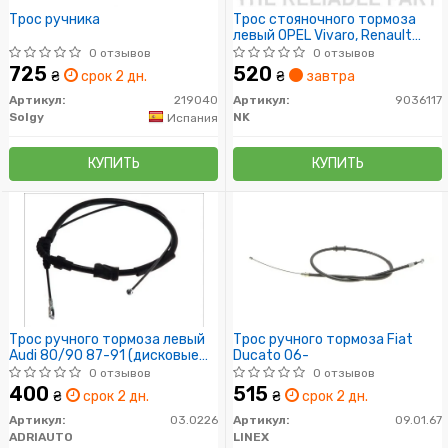
Трос ручника
Трос стояночного тормоза
левый OPEL Vivaro, Renault
Trafic 01-
0 отзывов
0 отзывов
725
520
₴
срок 2 дн.
₴
завтра
Артикул:
219040
Артикул:
9036117
Solgy
NK
Испания
КУПИТЬ
КУПИТЬ
Трос ручного тормоза левый
Трос ручного тормоза Fiat
Audi 80/90 87-91 (дисковые
Ducato 06-
тормоза)
0 отзывов
0 отзывов
400
515
₴
срок 2 дн.
₴
срок 2 дн.
Артикул:
03.0226
Артикул:
09.01.67
ADRIAUTO
LINEX