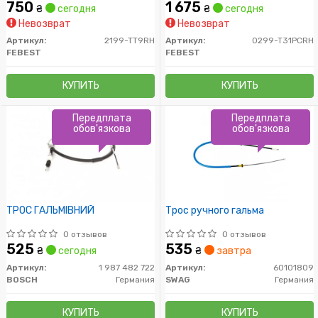
750
1 675
₴
сегодня
₴
сегодня
Невозврат
Невозврат
Артикул:
2199-TT9RH
Артикул:
0299-T31PCRH
FEBEST
FEBEST
КУПИТЬ
КУПИТЬ
Передплата
Передплата
обов'язкова
обов'язкова
ТРОС ГАЛЬМIВНИЙ
Трос ручного гальма
0 отзывов
0 отзывов
525
535
₴
сегодня
₴
завтра
Артикул:
1 987 482 722
Артикул:
60101809
BOSCH
Германия
SWAG
Германия
КУПИТЬ
КУПИТЬ