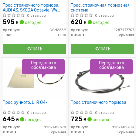
Трос стояночного тормоза,
Трос, стояночная тормозная
AUDI A3, SKODA Octavia, VW
система
Bora/Golf/New Beetle, 1.4-2.5,
0 отзывов
0 отзывов
96-10
595
620
₴
сегодня
₴
сегодня
Артикул:
GCH2659
Артикул:
1987477707
TRW
США
BOSCH
Германия
КУПИТЬ
КУПИТЬ
Передплата
Передплата
обов'язкова
обов'язкова
Трос ручного, L=R 04-
Трос стояночного тормоза
0 отзывов
0 отзывов
645
725
₴
сегодня
₴
сегодня
Артикул:
1987482378
Артикул:
1987482700
BOSCH
Германия
BOSCH
Германия