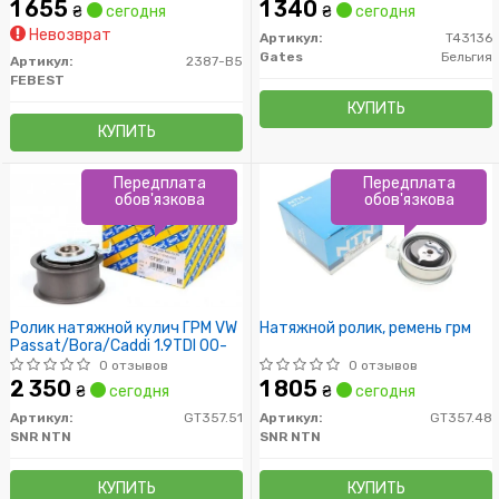
1 655
1 340
₴
сегодня
₴
сегодня
Невозврат
Артикул:
T43136
Gates
Бельгия
Артикул:
2387-B5
FEBEST
КУПИТЬ
КУПИТЬ
Передплата
Передплата
обов'язкова
обов'язкова
Ролик натяжной кулич ГРМ VW
Натяжной ролик, ремень грм
Passat/Bora/Caddi 1.9TDI 00-
0 отзывов
0 отзывов
2 350
1 805
₴
сегодня
₴
сегодня
Артикул:
GT357.51
Артикул:
GT357.48
SNR NTN
SNR NTN
КУПИТЬ
КУПИТЬ