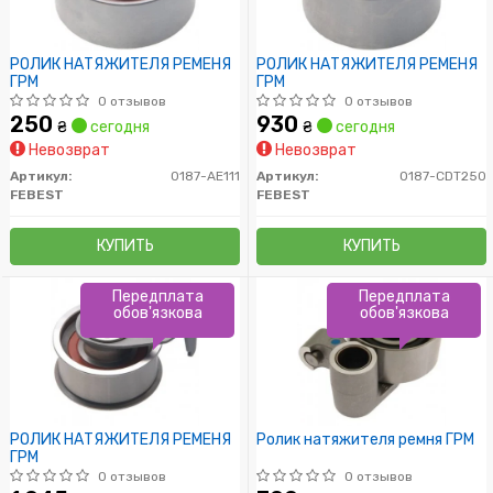
РОЛИК НАТЯЖИТЕЛЯ РЕМЕНЯ
РОЛИК НАТЯЖИТЕЛЯ РЕМЕНЯ
ГРМ
ГРМ
0 отзывов
0 отзывов
250
930
₴
сегодня
₴
сегодня
Невозврат
Невозврат
Артикул:
0187-AE111
Артикул:
0187-CDT250
FEBEST
FEBEST
КУПИТЬ
КУПИТЬ
Передплата
Передплата
обов'язкова
обов'язкова
РОЛИК НАТЯЖИТЕЛЯ РЕМЕНЯ
Ролик натяжителя ремня ГРМ
ГРМ
0 отзывов
0 отзывов