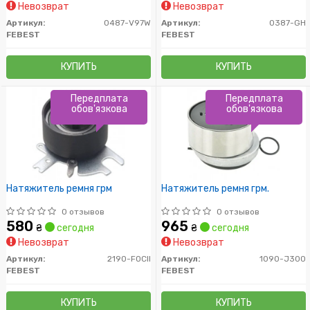
Невозврат
Невозврат
Артикул:
0487-V97W
Артикул:
0387-GH
FEBEST
FEBEST
КУПИТЬ
КУПИТЬ
Передплата
Передплата
обов'язкова
обов'язкова
Натяжитель ремня грм
Натяжитель ремня грм.
0 отзывов
0 отзывов
580
965
₴
сегодня
₴
сегодня
Невозврат
Невозврат
Артикул:
2190-FOCII
Артикул:
1090-J300
FEBEST
FEBEST
КУПИТЬ
КУПИТЬ