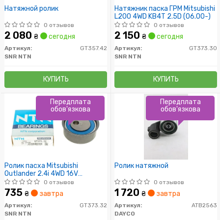
Натяжной ролик
Натяжник паска ГРМ Mitsubishi
L200 4WD KB4T 2.5D (06.00-)
0 отзывов
0 отзывов
2 080
2 150
₴
сегодня
₴
сегодня
Артикул:
GT357.42
Артикул:
GT373.30
SNR NTN
SNR NTN
КУПИТЬ
КУПИТЬ
Передплата
Передплата
обов'язкова
обов'язкова
Ролик пасха Mitsubishi
Ролик натяжной
Outlander 2.4i 4WD 16V
Comfort 03-08
0 отзывов
0 отзывов
735
1 720
₴
завтра
₴
завтра
Артикул:
GT373.32
Артикул:
ATB2563
SNR NTN
DAYCO