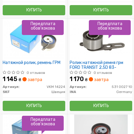
КУПИТЬ
КУПИТЬ
Передплата
Передплата
обов'язкова
обов'язкова
Натяжной ролик, ремень ГРМ
Ролик натяжной ремня грм
FORD TRANSIT 2,5D 83-
0 отзывов
0 отзывов
1 145
1 170
₴
завтра
₴
завтра
Артикул:
VKM 14224
Артикул:
531 0027 10
SKF
Швеция
INA
Germany
КУПИТЬ
КУПИТЬ
Передплата
обов'язкова