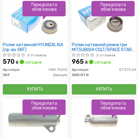
Передплата
Передплата
обов'язкова
обов'язкова
Ролик натяжной HYUNDAI, KIA
Ролик натяжной ремня грм
(пр-во SKF)
MITSUBISHI COLT/SPACE STAR
1.3 16v 98-
0 отзывов
0 отзывов
570
965
₴
сегодня
₴
сегодня
Артикул:
VKM 75613
Артикул:
GT373.24
SKF
Швеция
SNR NTN
КУПИТЬ
КУПИТЬ
Передплата
Передплата
обов'язкова
обов'язкова