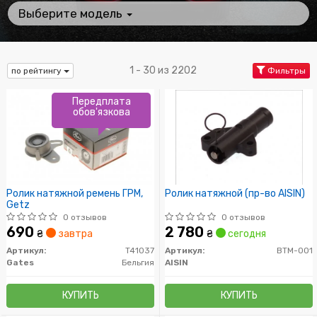
Выберите модель
1 - 30 из 2202
по рейтингу
Фильтры
Передплата
обов'язкова
Ролик натяжной ремень ГРМ,
Ролик натяжной (пр-во AISIN)
Getz
0 отзывов
0 отзывов
690
2 780
₴
завтра
₴
сегодня
Артикул:
T41037
Артикул:
BTM-001
Gates
Бельгия
AISIN
КУПИТЬ
КУПИТЬ