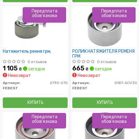
Передплата
Передплата
обов'язкова
обов'язкова
Натяжитель ремня грм.
РОЛИК НАТЯЖИТЕЛЯ РЕМЕНЯ
ГРМ
0 отзывов
0 отзывов
1 105
665
₴
сегодня
₴
сегодня
Невозврат
Невозврат
Артикул:
2790-V70
Артикул:
0187-ACV30
FEBEST
FEBEST
КУПИТЬ
КУПИТЬ
Передплата
Передплата
обов'язкова
обов'язкова