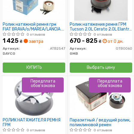
Ролик натяжной ремня грм
Ролик натяжения ремня ГРМ
FIAT BRAVA/o/MAREA/LANCIA K
Tucson 2.0L Cerato 2.0L Elantra
1.9TD/2.4TD
Coupe Matrix Trajet I30 Carens
0 отзывов
0 отзывов
Ceed Soul Sportage
1 425
670 - 825
₴
завтра
₴
от 0 дн.
Артикул:
ATB2547
Артикул:
GTB0060
DAYCO
GMB
КУПИТЬ
Выбрать цену
Передплата
Передплата
обов'язкова
обов'язкова
РОЛИК НАТЯЖИТЕЛЯ РЕМНЯ
Паразитный / ведущий ролик,
ГРМ
поликлиновой ремен
0 отзывов
0 отзывов