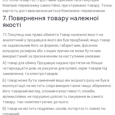
6.6. Оплата вартості доставки здійснюється Покупцем
Компанії-перевізнику самостійно, при отриманні товару. Точна
вартість доставки визначається Компанією-перевізником.
7. Повернення товару належної
якості
7.1. Покупець має право обміняти Товар належної якості на
аналогічний у продавця в якого він був придбаний, якщо товар
не задовольнив його за формою, габаритами, фасоном,
кольором, розміром або з інших причин не може бути ним
використаний за призначенням за наступними умовами:
А) товар для обміну Продавцю надано протягом не більше
чотирнадцяти днів, не рахуючи дня купівлі, окрім товарів під
замовлення, та електротоварів;
Б) товар може бути замінений якщо він жодного разу не був в
експлуатації, не містить сліди використання і якщо збережено
його товарний вигляд, споживчі властивості, пломби,
ярлики,плівки, не порушено цілісність пакування як самого
товару, так і комплектуючих до нього;
В) товар не містить подряпин, сколів, потертості, повністю
справний;