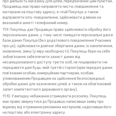
про діяльність магазину.Для цілей, передбачених цим пунктом,
Продавець має право направляти листи, повідомлення та
матеріали на поштову адресу, e-mail Покупця, а також
відправляти sms-повідомлення, здійснювати дзвінки на
вказаний в анкеті телефонний номер.
11.9. Покупець дає Продавцю право здійснювати обробку його
персональних даних, у тому числі: поміщати персональні дані в
бази даних Покупця (без додаткового повідомлення Учасника
про це), здійснювати довічне зберігання даних, їх накопичення,
оновлення, зміну (у міру необхідності). Покупець бере на себе
зобов'язання забезпечити захист даних від
несанкціонованого доступу третіх осіб, не поширювати і не
передавати дані будь-якій третій стороні (крім передачі даних
пов'язаним особам, комерційним партнерам, особам,
уповноваженим Продавцем на здійснення безпосередньої
обробки даних для зазначених цілей, а також на обов'язковий
запит компетентного державного органу).
11.10. У випадку небажання отримувати розсилку, Покупець
має право звернутися до Продавця, написавши заяву про
відмову від отримання рекламних матеріалів, надіславши його
на поштову або електронну адресу.