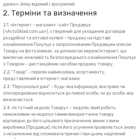
даних», йому відомий і зрозумілий.
2. Терміни та визначення
2.1. «Інтернет – магазин» -сайт Продавця
(«AvtoSklad.com.ua»), створений для укладення договорів
роздрібної та оптової купівлі – продажу на підставі
ознайомлення Покупця з запропонованим Продавцем описом
Товару на фотознімках, за допомогою мережі Інтернет, що
виключає можливість безпосереднього ознайомлення Покупця
з Товаром – дистанційним засобом продажу товару.
2.2. "Товар" - перелік найменувань асортименту,
представлений в інтернет-магазині.
2.3. "Персональні дані" – будь-яка інформація, яка прямо чи
опосередковано відноситься до певної особи, чи до особи, яка
визначається.
2.4. «Істотний недолік Товару» – недолік, який робить
неможливим чи недопустимим використання товару
відповідно до його цільового призначення, виник з вини
виробника (Продавця), після його усунення проявляється знову
з незалежних від споживача причин і при цьому наділений