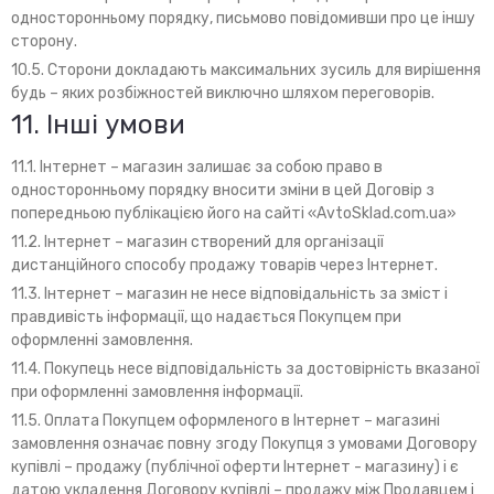
односторонньому порядку, письмово повідомивши про це іншу
сторону.
10.5. Сторони докладають максимальних зусиль для вирішення
будь – яких розбіжностей виключно шляхом переговорів.
11. Інші умови
11.1. Інтернет – магазин залишає за собою право в
односторонньому порядку вносити зміни в цей Договір з
попередньою публікацією його на сайті «AvtoSklad.com.ua»
11.2. Інтернет – магазин створений для організації
дистанційного способу продажу товарів через Інтернет.
11.3. Інтернет – магазин не несе відповідальність за зміст і
правдивість інформації, що надається Покупцем при
оформленні замовлення.
11.4. Покупець несе відповідальність за достовірність вказаної
при оформленні замовлення інформації.
11.5. Оплата Покупцем оформленого в Інтернет – магазині
замовлення означає повну згоду Покупця з умовами Договору
купівлі – продажу (публічної оферти Інтернет - магазину) і є
датою укладення Договору купівлі – продажу між Продавцем і