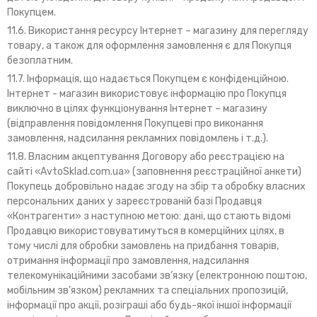
Покупцем.
11.6. Використання ресурсу Інтернет – магазину для перегляду
товару, а також для оформлення замовлення є для Покупця
безоплатним.
11.7. Інформація, що надається Покупцем є конфіденційною.
Інтернет - магазин використовує інформацію про Покупця
виключно в цілях функціонування Інтернет – магазину
(відправлення повідомлення Покупцеві про виконання
замовлення, надсилання рекламних повідомлень і т.д.).
11.8. Власним акцептування Договору або реєстрацією на
сайті «AvtoSklad.com.ua» (заповнення реєстраційної анкети)
Покупець добровільно надає згоду на збір та обробку власних
персональних даних у зареєстрованій базі Продавця
«Контрагенти» з наступною метою: дані, що стають відомі
Продавцю використовуватимуться в комерційних цілях, в
тому числі для обробки замовлень на придбання товарів,
отримання інформації про замовлення, надсилання
телекомунікаційними засобами зв’язку (електронною поштою,
мобільним зв’язком) рекламних та спеціальних пропозицій,
інформації про акції, розіграші або будь-якої іншої інформації