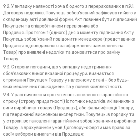
9.2. У випадку наявності хоча б одного з перерахованих в п.9.1.
Договору недоліків, Покупець зобов’язаний зафіксувати його у
складеному акті довільної форми. Акт повинен бути підписаний
Покупцем та співробітником перевізника або
Продавця..Протягом 1 (одного) дня з моменту підписання Акту
Покупець зобов’язаний повідомити менеджера (представника
Продавця відповідального за оформлення замовлення на
Товар) про виявлені недоліки та домовитися про заміну
Товару.
9.3. Сторони погодили, що у випадку недотримання
обов’язкових вимог вказаної процедури, визнається
отримання Покупцем Товару у належному стані – без будь-
яких механічних пошкоджень та у повній комплектності.
9.4. У разі виявлення протягом встановленого гарантійного
строку (строку придатності) істотних недоліків, які виникли з
вини виробника товару (Продавця), або фальсифікації Товару,
підтвердженої висновком експертизи, Покупець, в порядку та
у строки, встановлені гарантійними зобов’язаннями виробника
Товару, з врахуванням умов Договору-оферти має право за
своїм вибором вимагати від Продавця: