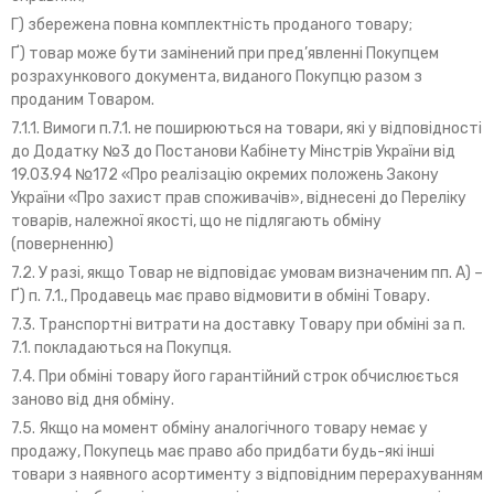
Г) збережена повна комплектність проданого товару;
Ґ) товар може бути замінений при пред’явленні Покупцем
розрахункового документа, виданого Покупцю разом з
проданим Товаром.
7.1.1. Вимоги п.7.1. не поширюються на товари, які у відповідності
до Додатку №3 до Постанови Кабінету Мінстрів України від
19.03.94 №172 «Про реалізацію окремих положень Закону
України «Про захист прав споживачів», віднесені до Переліку
товарів, належної якості, що не підлягають обміну
(поверненню)
7.2. У разі, якщо Товар не відповідає умовам визначеним пп. А) –
Ґ) п. 7.1., Продавець має право відмовити в обміні Товару.
7.3. Транспортні витрати на доставку Товару при обміні за п.
7.1. покладаються на Покупця.
7.4. При обміні товару його гарантійний строк обчислюється
заново від дня обміну.
7.5. Якщо на момент обміну аналогічного товару немає у
продажу, Покупець має право або придбати будь-які інші
товари з наявного асортименту з відповідним перерахуванням