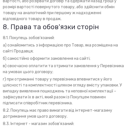
вартості, або розірвати договір та одержати назад гроші у
розмірі вартості повернутого товару, або здійснити обмін
товару на аналогічний при першому ж надходженні
відповідного товару в продаж.
8. Права та обов'язки сторін
8.1. Покупець зобов'язаний:
а) ознайомитись з інформацією про Товар, яка розміщена на
сайті Продавця;
б) самостійно оформити замовлення на сайті;
в) своєчасно оплатити та отримати замовлення у Перевізника
на умовах цього договору;
г) при отриманні товару у перевізника впевнитися у його
цілісності та комплектності шляхом огляду вмісту упаковки. У
випадку виявлення пошкоджень та неповної комплектації –
зафіксувати їх в акті, який разом із Покупцем повинен
підписати співробітник перевізника.
8.2. Покупець має право вимагати від інтернет-магазину
дотримання умов цього договору.
8.3. Інтернет - магазин зобов'язаний: