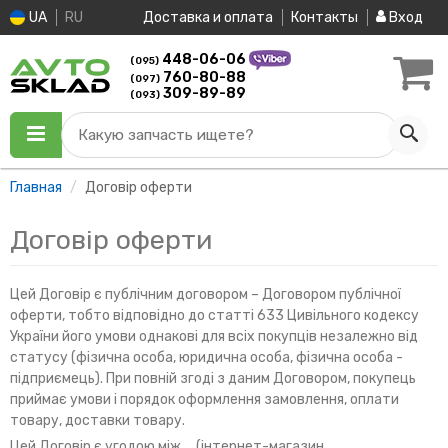
UA
RU
Доставка и оплата
Контакты
Вход
448-06-06
(095)
760-80-88
(097)
309-89-89
(093)
Какую запчасть ищете?
Главная
Договір оферти
Договір оферти
Цей Договір є публічним договором – Договором публічної
оферти, тобто відповідно до статті 633 Цивільного кодексу
України його умови однакові для всіх покупців незалежно від
статусу (фізична особа, юридична особа, фізична особа -
підприємець). При повній згоді з даним Договором, покупець
приймає умови і порядок оформлення замовлення, оплати
товару, доставки товару.
Цей Договір є угодою між ... (інтернет-магазин