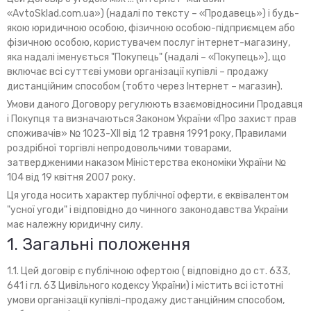
«AvtoSklad.com.ua») (надалі по тексту – «Продавець») і будь-
якою юридичною особою, фізичною особою-підприємцем або
фізичною особою, користувачем послуг інтернет-магазину,
яка надалі іменується "Покупець" (надалі – «Покупець»), що
включає всі суттєві умови організації купівлі – продажу
дистанційним способом (тобто через Інтернет – магазин).
Умови даного Договору регулюють взаємовідносини Продавця
і Покупця та визначаються Законом України «Про захист прав
споживачів» № 1023-XII від 12 травня 1991 року, Правилами
роздрібної торгівлі непродовольчими товарами,
затвердженими наказом Міністерства економіки України №
104 від 19 квітня 2007 року.
Ця угода носить характер публічної оферти, є еквівалентом
"усної угоди" і відповідно до чинного законодавства України
має належну юридичну силу.
1. Загальні положення
1.1. Цей договір є публічною офертою ( відповідно до ст. 633,
641 і гл. 63 Цивільного кодексу України) і містить всі істотні
умови організації купівлі-продажу дистанційним способом,