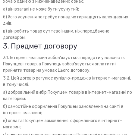
хоча б однією з нижченаведених ознак:
а) він взагалі не може бути усунутий;
б) його усунення потребує понад чотирнадцять календарних
днів;
в) він робить товар суттєво іншим, ніж передбачено
договором.
3. Предмет договору
3.1. Інтернет-магазин зобов'язується передати у власність
Покупцеві товар, а Покупець зобов'язується оплатити і
прийняти товар на умовах Цього договору.
3.2. Цей договір регулює купівлю-продаж в інтернет-магазині,
в тому числі:
а) добровільний вибір Покупцем товарів в інтернет-магазині по
категоріям;
б) самостійне оформлення Покупцем замовлення на сайті в
інтернет-магазині;
в) оплата Покупцем замовлення, оформленого в інтернет-
магазині;
г) виконання і передача замовлення Покупцеві у власність на