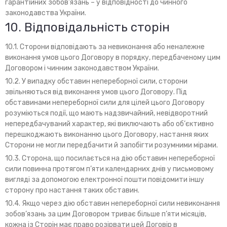
гарантійних зобов’язань – у відповідності до чинного
законодавства України.
10. Відповідальність сторін
10.1. Сторони відповідають за невиконання або неналежне
виконання умов цього Договору в порядку, передбаченому цим
Договором і чинним законодавством України.
10.2. У випадку обставин непереборної сили, сторони
звільняються від виконання умов цього Договору. Під
обставинами непереборної сили для цілей цього Договору
розуміються події, що мають надзвичайний, невідворотний
непередбачуваний характер, які виключають або об’єктивно
перешкоджають виконанню цього Договору, настання яких
Сторони не могли передбачити й запобігти розумними мірами.
10.3. Сторона, що посилається на дію обставин непереборної
сили повинна протягом п’яти календарних днів у письмовому
вигляді за допомогою електронної пошти повідомити іншу
сторону про настання таких обставин.
10.4. Якщо через дію обставин непереборної сили невиконання
зобов’язань за цим Договором триває більше п’яти місяців,
кожна із Сторін має право розірвати цей Договір в