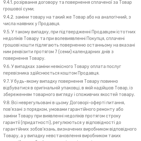
9.4.1. розірвання договору та повернення сплаченої за Товар
грошової суми;
9.4.2. заміни товару на такий же Товар або на аналогічний, з
числа наявних у Продавця.
9.5. У такому випадку, при підтвердженні Продавцем істотних
недоліків Товару та при волевиявленні Покупця, сплачені
грошові кошти підлягають поверненню останньому на вказані
ним реквізити протягом 7 (семи) календарних днів з
повернення Товару.
9.6. У випадках заміни неякісного Товару оплата послуг
перевізника здійснюється коштом Продавця.
9.7. У будь-якому випадку повернення Товару повинно
відбуватися в оригінальній упаковці, в якій надійшов Товар, із
збереженням товарного вигляду і споживчих якостей товару.
9.8. Всі неврегульовані в цьому Договорі-оферті питання,
пов’язані з порядком, умовами гарантійного ремонту або
заміни Товару при виявленні недоліків протягом строку
гарантії (придатності), регулюються у відповідності до
гарантійних зобов’язань, визначених виробником відповідного
Товару, а у випадку невстановлення виробником таких