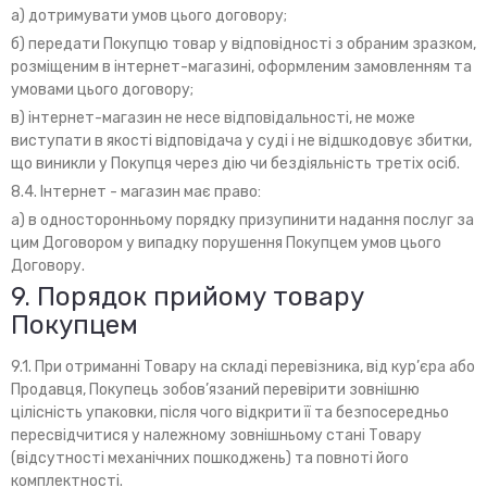
а) дотримувати умов цього договору;
б) передати Покупцю товар у відповідності з обраним зразком,
розміщеним в інтернет-магазині, оформленим замовленням та
умовами цього договору;
в) інтернет-магазин не несе відповідальності, не може
виступати в якості відповідача у суді і не відшкодовує збитки,
що виникли у Покупця через дію чи бездіяльність третіх осіб.
8.4. Інтернет - магазин має право:
а) в односторонньому порядку призупинити надання послуг за
цим Договором у випадку порушення Покупцем умов цього
Договору.
9. Порядок прийому товару
Покупцем
9.1. При отриманні Товару на складі перевізника, від кур’єра або
Продавця, Покупець зобов’язаний перевірити зовнішню
цілісність упаковки, після чого відкрити її та безпосередньо
пересвідчитися у належному зовнішньому стані Товару
(відсутності механічних пошкоджень) та повноті його
комплектності.