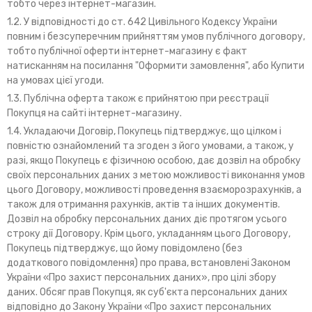
тобто через інтернет-магазин.
1.2. У відповідності до ст. 642 Цивільного Кодексу України
повним і безсуперечним прийняттям умов публічного договору,
тобто публічної оферти інтернет-магазину є факт
натисканням на посилання "Оформити замовлення", або Купити
на умовах цієї угоди.
1.3. Публічна оферта також є прийнятою при реєстрації
Покупця на сайті інтернет-магазину.
1.4. Укладаючи Договір, Покупець підтверджує, що цілком і
повністю ознайомлений та згоден з його умовами, а також, у
разі, якщо Покупець є фізичною особою, дає дозвіл на обробку
своїх персональних даних з метою можливості виконання умов
цього Договору, можливості проведення взаєморозрахунків, а
також для отримання рахунків, актів та інших документів.
Дозвіл на обробку персональних даних діє протягом усього
строку дії Договору. Крім цього, укладанням цього Договору,
Покупець підтверджує, що йому повідомлено (без
додаткового повідомлення) про права, встановлені Законом
України «Про захист персональних даних», про цілі збору
даних. Обсяг прав Покупця, як суб'єкта персональних даних
відповідно до Закону України «Про захист персональних