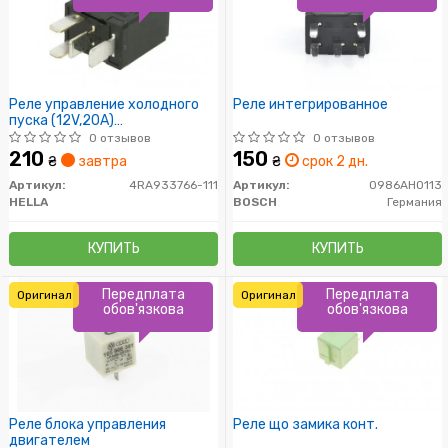
Реле управление холодного
Реле интегрированное
пуска (12V,20A)
W168/CL203/W202 92-
0 отзывов
0 отзывов
210
150
₴
завтра
₴
срок 2 дн.
Артикул:
4RA933766-111
Артикул:
0986AH0113
HELLA
BOSCH
Германия
КУПИТЬ
КУПИТЬ
Передплата
Передплата
Оригинал
Оригинал
обов'язкова
обов'язкова
Реле блока управления
Реле що замика конт.
двигателем