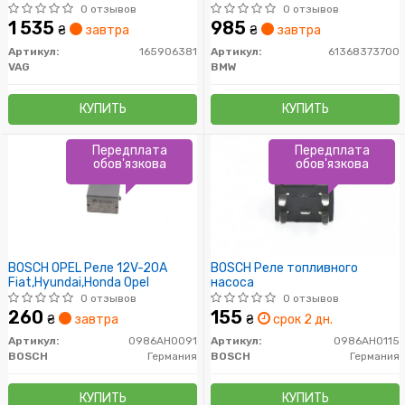
0 отзывов
0 отзывов
1 535
985
₴
завтра
₴
завтра
Артикул:
165906381
Артикул:
61368373700
VAG
BMW
КУПИТЬ
КУПИТЬ
Передплата
Передплата
обов'язкова
обов'язкова
BOSCH OPEL Реле 12V-20A
BOSCH Реле топливного
Fiat,Hyundai,Honda Opel
насоса
0 отзывов
0 отзывов
260
155
₴
завтра
₴
срок 2 дн.
Артикул:
0986AH0091
Артикул:
0986AH0115
BOSCH
Германия
BOSCH
Германия
КУПИТЬ
КУПИТЬ