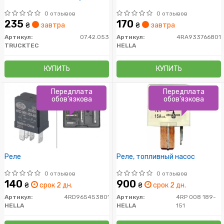
0 отзывов
0 отзывов
235
170
₴
завтра
₴
завтра
Артикул:
07.42.053
Артикул:
4RA933766801
TRUCKTEC
HELLA
КУПИТЬ
КУПИТЬ
Передплата
Передплата
обов'язкова
обов'язкова
Реле
Реле, топливный насос
0 отзывов
0 отзывов
140
900
₴
срок 2 дн.
₴
срок 2 дн.
Артикул:
4RD965453801
Артикул:
4RP 008 189-
HELLA
HELLA
151