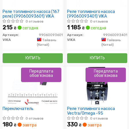
Реле топливного насоса (167
Реле топливного насоса
реле) (99060093601) VIKA
(99060093401) VIKA
0 отзывов
0 отзывов
215
1 185
₴
сегодня
₴
сегодня
Артикул:
99060093601
Артикул:
99060093401
VIKA
VIKA
Тайвань
Тайвань
(Китай)
(Китай)
КУПИТЬ
КУПИТЬ
Передплата
Передплата
обов'язкова
обов'язкова
Переключатель
Реле топливного насоса
Vectra/Omega -95
0 отзывов
0 отзывов
180
330
₴
завтра
₴
завтра