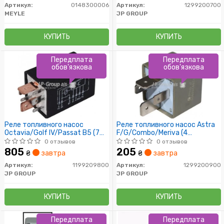
Артикул:
0148300006
Артикул:
1299200700
MEYLE
JP GROUP
КУПИТЬ
КУПИТЬ
Передплата
Передплата
обов'язкова
обов'язкова
Реле топливного насос
Реле топливного насос Astra
Octavia/Golf IV/Passat B5 (7
F/G/Combo/Meriva (4
конт./40А)
конт./30А)
0 отзывов
0 отзывов
805
205
₴
завтра
₴
завтра
Артикул:
1199209800
Артикул:
1299200900
JP GROUP
JP GROUP
КУПИТЬ
КУПИТЬ
Передплата
Передплата