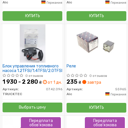
Aic
Aic
Германия
Германия
КУПИТЬ
КУПИТЬ
Блок управления топливного
Реле
насоса 1.2TFSI/1.4TFSI/2.0TFSI
0 отзывов
0 отзывов
1 930 - 2 280
235
₴
от 1 дн.
₴
завтра
Артикул:
07.42.096
Артикул:
55965
TRUCKTEC
Aic
Германия
Выбрать цену
КУПИТЬ
Передплата
Передплата
обов'язкова
обов'язкова