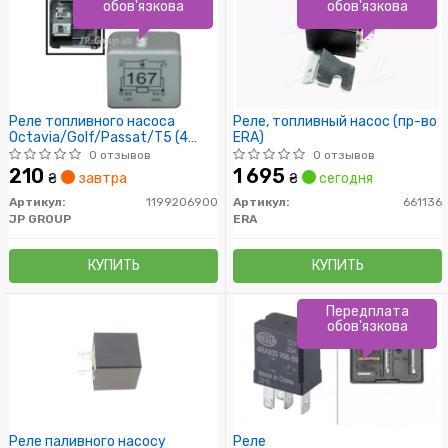
обов'язкова
обов'язкова
Реле топливного насоса
Реле, топливный насос (пр-во
Octavia/Golf/Passat/T5 (4
ERA)
конт.)
0 отзывов
0 отзывов
210
1 695
₴
завтра
₴
сегодня
Артикул:
1199206900
Артикул:
661136
JP GROUP
ERA
КУПИТЬ
КУПИТЬ
Передплата
обов'язкова
Реле паливного насосу
Реле