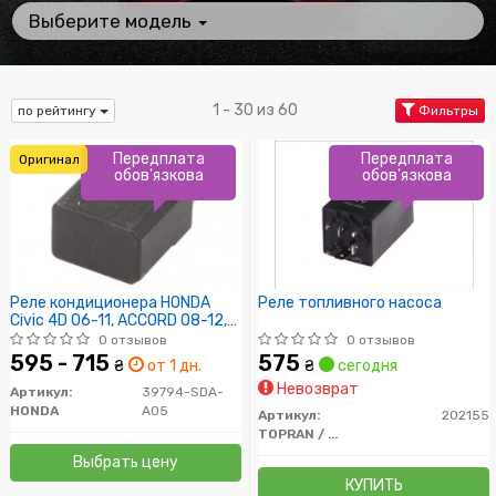
Выберите модель
1 - 30 из 60
по рейтингу
Фильтры
Передплата
Передплата
Оригинал
обов'язкова
обов'язкова
Реле кондиционера HONDA
Реле топливного насоса
Civic 4D 06-11, ACCORD 08-12,
CIVIC VIII 06-
0 отзывов
0 отзывов
595 - 715
575
₴
от 1 дн.
₴
сегодня
Невозврат
Артикул:
39794-SDA-
HONDA
A05
Артикул:
202155
TOPRAN / HANS PRIES
Выбрать цену
КУПИТЬ