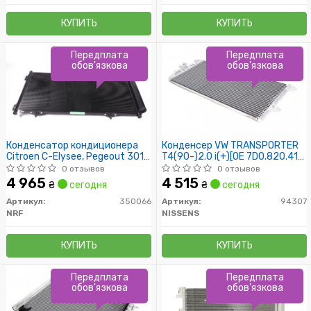
КУПИТЬ
КУПИТЬ
Передплата
Передплата
обов'язкова
обов'язкова
Конденсатор кондиционера
Конденсер VW TRANSPORTER
Citroen C-Elysee, Pegeout 301
T4(90-)2.0 i(+)[OE 7D0.820.413
1,2-1,6, 12-
A]
0 отзывов
0 отзывов
4 965
4 515
₴
сегодня
₴
сегодня
Артикул:
350066
Артикул:
94307
NRF
NISSENS
КУПИТЬ
КУПИТЬ
Передплата
Передплата
обов'язкова
обов'язкова