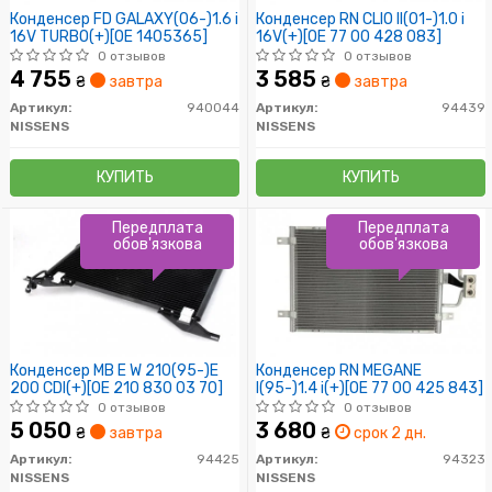
Конденсер FD GALAXY(06-)1.6 i
Конденсер RN CLIO II(01-)1.0 i
16V TURBO(+)[OE 1405365]
16V(+)[OE 77 00 428 083]
0 отзывов
0 отзывов
4 755
3 585
₴
завтра
₴
завтра
Артикул:
940044
Артикул:
94439
NISSENS
NISSENS
КУПИТЬ
КУПИТЬ
Передплата
Передплата
обов'язкова
обов'язкова
Конденсер MB E W 210(95-)E
Конденсер RN MEGANE
200 CDI(+)[OE 210 830 03 70]
I(95-)1.4 i(+)[OE 77 00 425 843]
0 отзывов
0 отзывов
5 050
3 680
₴
завтра
₴
срок 2 дн.
Артикул:
94425
Артикул:
94323
NISSENS
NISSENS