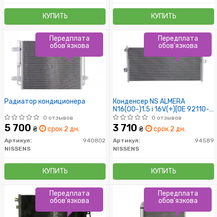
КУПИТЬ
КУПИТЬ
Передплата
Передплата
обов'язкова
обов'язкова
Радиатор кондиционера
Конденсер NS ALMERA
N16(00-)1.5 i 16V(+)[OE 92110-
BM400]
0 отзывов
0 отзывов
5 700
3 710
₴
срок 2 дн.
₴
срок 2 дн.
Артикул:
940802
Артикул:
94589
NISSENS
NISSENS
КУПИТЬ
КУПИТЬ
Передплата
Передплата
обов'язкова
обов'язкова