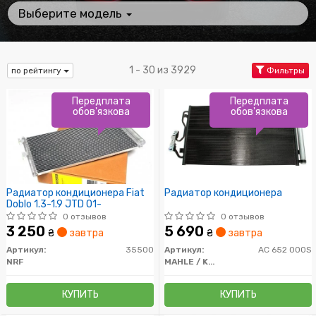
Выберите модель
1 - 30 из 3929
по рейтингу
Фильтры
Передплата
Передплата
обов'язкова
обов'язкова
Радиатор кондиционера Fiat
Радиатор кондиционера
Doblo 1.3-1.9 JTD 01-
0 отзывов
0 отзывов
3 250
5 690
₴
завтра
₴
завтра
Артикул:
35500
Артикул:
AC 652 000S
NRF
MAHLE / KNECHT
КУПИТЬ
КУПИТЬ