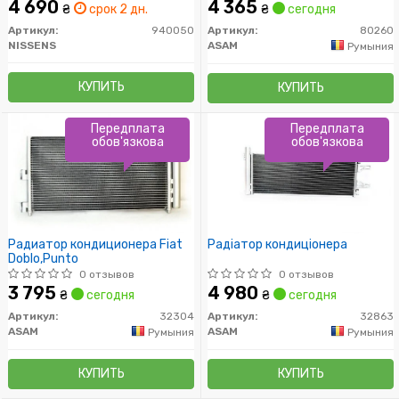
4 690
4 365
₴
срок 2 дн.
₴
сегодня
Артикул:
940050
Артикул:
80260
NISSENS
ASAM
Румыния
КУПИТЬ
КУПИТЬ
Передплата
Передплата
обов'язкова
обов'язкова
Радиатор кондиционера Fiat
Радіатор кондиціонера
Doblo,Punto
0 отзывов
0 отзывов
3 795
4 980
₴
сегодня
₴
сегодня
Артикул:
32304
Артикул:
32863
ASAM
ASAM
Румыния
Румыния
КУПИТЬ
КУПИТЬ