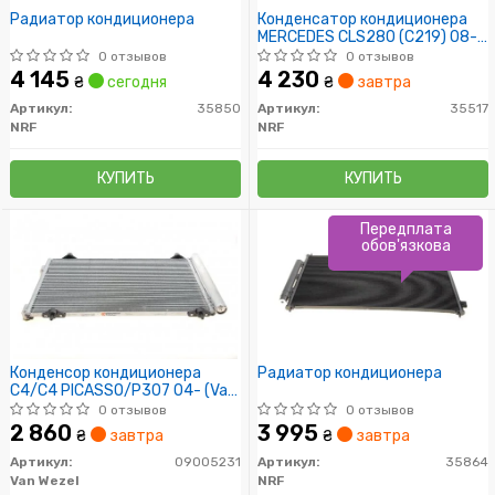
Радиатор кондиционера
Конденсатор кондиционера
MERCEDES CLS280 (C219) 08-
(пр-во NRF)
0 отзывов
0 отзывов
4 145
4 230
₴
сегодня
₴
завтра
Артикул:
35850
Артикул:
35517
NRF
NRF
КУПИТЬ
КУПИТЬ
Передплата
обов'язкова
Конденсор кондиционера
Радиатор кондиционера
C4/C4 PICASSO/P307 04- (Van
Wezel)
0 отзывов
0 отзывов
2 860
3 995
₴
завтра
₴
завтра
Артикул:
09005231
Артикул:
35864
Van Wezel
NRF