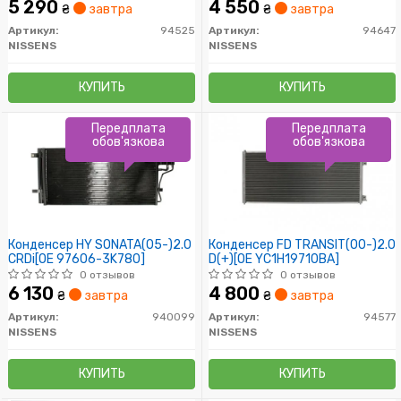
5 290
4 550
₴
завтра
₴
завтра
Артикул:
94525
Артикул:
94647
NISSENS
NISSENS
КУПИТЬ
КУПИТЬ
Передплата
Передплата
обов'язкова
обов'язкова
Конденсер HY SONATA(05-)2.0
Конденсер FD TRANSIT(00-)2.0
CRDi[OE 97606-3K780]
D(+)[OE YC1H19710BA]
0 отзывов
0 отзывов
6 130
4 800
₴
завтра
₴
завтра
Артикул:
940099
Артикул:
94577
NISSENS
NISSENS
КУПИТЬ
КУПИТЬ