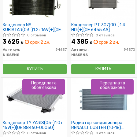
Конденсер NS
Конденсер PT 307(00-)1.4
KUBISTAR(03-)1.2 i 16V(+)[OE
HDi(+)[OE 6455.AA]
82 00 221 132]
0 отзывов
0 отзывов
3 625
4 385
₴
срок 2 дн.
₴
срок 2 дн.
Артикул:
94657
Артикул:
94570
NISSENS
NISSENS
КУПИТЬ
КУПИТЬ
Передплата
Передплата
обов'язкова
обов'язкова
Конденсер TY YARIS(05-)1.0 i
Радиатор кондиционера
16V(+)[OE 88460-0D050]
RENAULT DUSTER (10-18)
(80260) ASAM
0 отзывов
0 отзывов