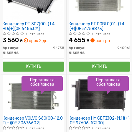
Конденсер PT 307(00-)1.4
Конденсер FT DOBLO(01-)1.4
HDi(+)[OE 6455.CY]
i(+)[OE 51758873]
0 отзывов
0 отзывов
3 560
4 655
₴
срок 2 дн.
₴
завтра
Артикул:
94758
Артикул:
940061
NISSENS
NISSENS
КУПИТЬ
КУПИТЬ
Передплата
Передплата
обов'язкова
обов'язкова
Конденсер VOLVO S60(00-)2.0
Конденсер HY GETZ(02-)1.1 i(+)
T(+)[OE 30676602]
[OE 97606-1C200]
0 отзывов
0 отзывов