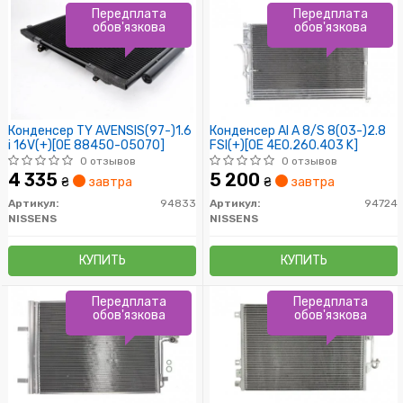
Передплата
Передплата
обов'язкова
обов'язкова
Конденсер TY AVENSIS(97-)1.6
Конденсер AI A 8/S 8(03-)2.8
i 16V(+)[OE 88450-05070]
FSI(+)[OE 4E0.260.403 K]
0 отзывов
0 отзывов
4 335
5 200
₴
завтра
₴
завтра
Артикул:
94833
Артикул:
94724
NISSENS
NISSENS
КУПИТЬ
КУПИТЬ
Передплата
Передплата
обов'язкова
обов'язкова