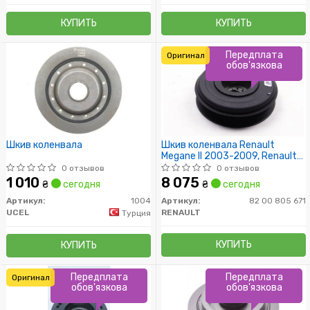
КУПИТЬ
КУПИТЬ
Передплата
Оригинал
обов'язкова
Шкив коленвала
Шкив коленвала Renault
Megane II 2003-2009, Renault
Megane III 2009-2016, Renault
0 отзывов
0 отзывов
Scenic II 2003-2009, Renault
1 010
8 075
₴
сегодня
₴
сегодня
Scenic III 2009-2015!
Артикул:
1004
Артикул:
82 00 805 671
UCEL
RENAULT
Турция
КУПИТЬ
КУПИТЬ
Передплата
Передплата
Оригинал
обов'язкова
обов'язкова