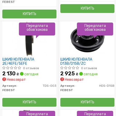
FEBEST
КУПИТЬ
КУПИТЬ
Передплата
Передплата
обов'язкова
обов'язкова
ШКИВ КОЛЕНВАЛА
ШКИВ КОЛЕНВАЛА
2E/4EFE/5EFE
D13B/D15B/ZC
0 отзывов
0 отзывов
2 130
2 925
₴
сегодня
₴
сегодня
Невозврат
Невозврат
Артикул:
TDS-003
Артикул:
HDS-D15B
FEBEST
FEBEST
КУПИТЬ
КУПИТЬ
Передплата
Передплата