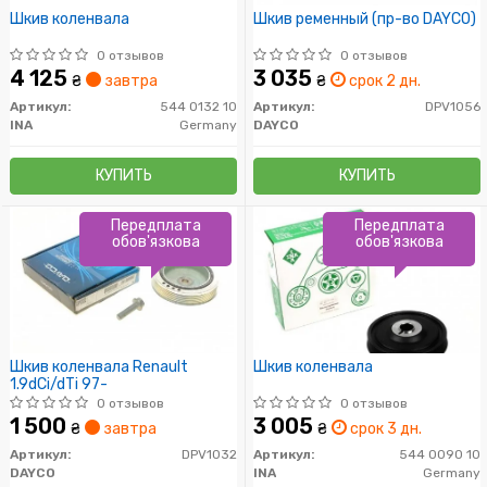
Шкив коленвала
Шкив ременный (пр-во DAYCO)
0 отзывов
0 отзывов
4 125
3 035
₴
завтра
₴
срок 2 дн.
Артикул:
544 0132 10
Артикул:
DPV1056
INA
Germany
DAYCO
КУПИТЬ
КУПИТЬ
Передплата
Передплата
обов'язкова
обов'язкова
Шкив коленвала Renault
Шкив коленвала
1.9dCi/dTi 97-
0 отзывов
0 отзывов
1 500
3 005
₴
завтра
₴
срок 3 дн.
Артикул:
DPV1032
Артикул:
544 0090 10
DAYCO
INA
Germany