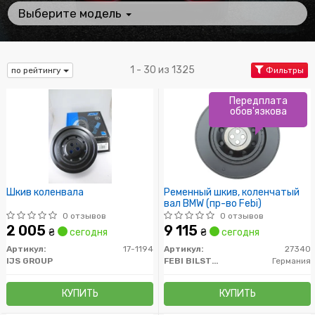
Выберите модель
1 - 30 из 1325
по рейтингу
Фильтры
Передплата
обов'язкова
Шкив коленвала
Ременный шкив, коленчатый
вал BMW (пр-во Febi)
0 отзывов
0 отзывов
2 005
9 115
₴
сегодня
₴
сегодня
Артикул:
17-1194
Артикул:
27340
IJS GROUP
FEBI BILSTEIN
Германия
КУПИТЬ
КУПИТЬ