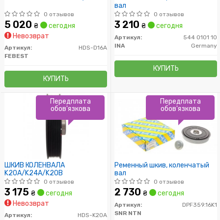
вал
0 отзывов
0 отзывов
5 020
3 210
₴
сегодня
₴
сегодня
Невозврат
Артикул:
544 0101 10
INA
Germany
Артикул:
HDS-D16A
FEBEST
КУПИТЬ
КУПИТЬ
Передплата
Передплата
обов'язкова
обов'язкова
ШКИВ КОЛЕНВАЛА
Ременный шкив, коленчатый
K20A/K24A/K20B
вал
0 отзывов
0 отзывов
3 175
2 730
₴
сегодня
₴
сегодня
Невозврат
Артикул:
DPF359.16K1
SNR NTN
Артикул:
HDS-K20A