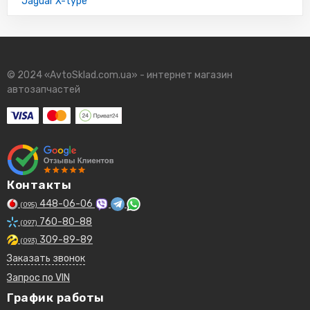
Jaguar X-type
© 2024 «AvtoSklad.com.ua» - интернет магазин
автозапчастей
Контакты
448-06-06
(095)
760-80-88
(097)
309-89-89
(093)
Заказать звонок
Запрос по VIN
График работы