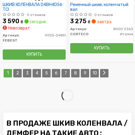
ШКИВ КОЛЕНВАЛА D4BH4D56
Ременный шкив, коленчатый
TCI
вал
0 отзывов
0 отзывов
3 590
3 275
₴
сегодня
₴
завтра
Невозврат
Артикул:
8000 0363
CORTECO
Италия
Артикул:
HYDS-D4BH
FEBEST
КУПИТЬ
КУПИТЬ
1
2
3
4
5
6
7
8
9
10
В ПРОДАЖЕ ШКИВ КОЛЕНВАЛА /
ДЕМФЕР НА ТАКИЕ АВТО :