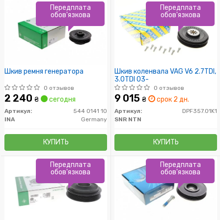
Передплата
Передплата
обов'язкова
обов'язкова
Шкив ремня генератора
Шкив коленвала VAG V6 2.7TDI,
3.0TDI 03-
0 отзывов
0 отзывов
2 240
9 015
₴
сегодня
₴
срок 2 дн.
Артикул:
544 0141 10
Артикул:
DPF357.01K1
INA
Germany
SNR NTN
КУПИТЬ
КУПИТЬ
Передплата
Передплата
обов'язкова
обов'язкова