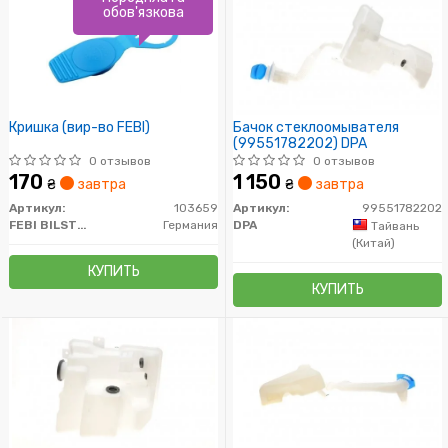
обов'язкова
Кришкa (вир-во FEBI)
Бачок стеклоомывателя
(99551782202) DPA
0 отзывов
0 отзывов
170
1 150
₴
завтра
₴
завтра
Артикул:
103659
Артикул:
99551782202
FEBI BILSTEIN
Германия
DPA
Тайвань
(Китай)
КУПИТЬ
КУПИТЬ