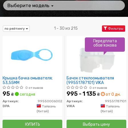
Выберите модель
1 - 30 из 215
по рейтингу
Фильтры
Передплата
обов'язкова
Крышка бачка омывателя;
Бачок стеклоомывателя
53,55MM
(99551787101) VIKA
0 отзывов
0 отзывов
95
995 - 1 135
₴
сегодня
₴
от 0 дн.
Артикул:
99550006002
Артикул:
99551787101
DPA
VIKA
Тайвань
Тайвань
(Китай)
(Китай)
КУПИТЬ
Выбрать цену