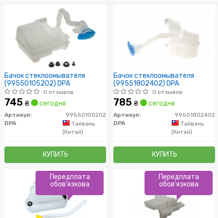
Бачок стеклоомывателя
Бачок стеклоомывателя
(99550105202) DPA
(99551802402) DPA
0 отзывов
0 отзывов
745
785
₴
сегодня
₴
сегодня
Артикул:
99550105202
Артикул:
99551802402
DPA
DPA
Тайвань
Тайвань
(Китай)
(Китай)
КУПИТЬ
КУПИТЬ
Передплата
Передплата
обов'язкова
обов'язкова