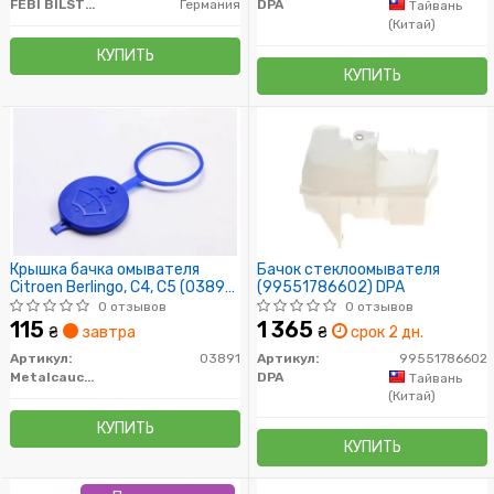
FEBI BILSTEIN
Германия
DPA
Тайвань
(Китай)
КУПИТЬ
КУПИТЬ
Крышка бачка омывателя
Бачок стеклоомывателя
Citroen Berlingo, C4, C5 (03891)
(99551786602) DPA
Metalcaucho
0 отзывов
0 отзывов
115
1 365
₴
завтра
₴
срок 2 дн.
Артикул:
03891
Артикул:
99551786602
Metalcaucho
DPA
Тайвань
(Китай)
КУПИТЬ
КУПИТЬ