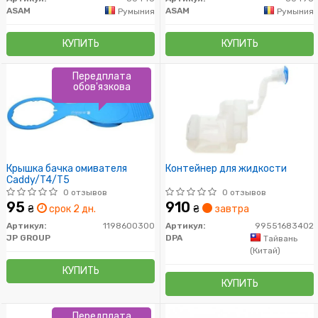
ASAM
ASAM
Румыния
Румыния
КУПИТЬ
КУПИТЬ
Передплата
обов'язкова
Крышка бачка омивателя
Контейнер для жидкости
Caddy/T4/T5
0 отзывов
0 отзывов
95
910
₴
срок 2 дн.
₴
завтра
Артикул:
1198600300
Артикул:
99551683402
JP GROUP
DPA
Тайвань
(Китай)
КУПИТЬ
КУПИТЬ
Передплата