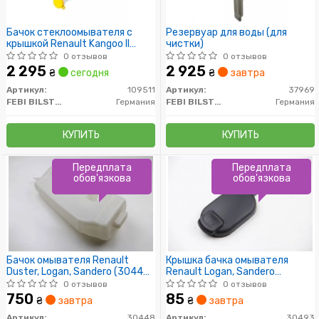
Бачок стеклоомывателя с
Резервуар для воды (для
крышкой Renault Kangoo II
чистки)
2007 – 2021 (выр-во FEBI)
0 отзывов
0 отзывов
2 295
2 925
₴
сегодня
₴
завтра
Артикул:
109511
Артикул:
37969
FEBI BILSTEIN
Германия
FEBI BILSTEIN
Германия
КУПИТЬ
КУПИТЬ
Передплата
Передплата
обов'язкова
обов'язкова
Бачок омывателя Renault
Крышка бачка омывателя
Duster, Logan, Sandero (30448)
Renault Logan, Sandero
Asam
(30493) Asam
0 отзывов
0 отзывов
750
85
₴
завтра
₴
завтра
Артикул:
30448
Артикул:
30493