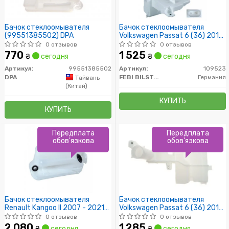
Бачок стеклоомывателя
Бачок стеклоомывателя
(99551385502) DPA
Volkswagen Passat 6 (36) 2010
- 2014 (выр-во FEBI)
0 отзывов
0 отзывов
770
1 525
₴
сегодня
₴
сегодня
Артикул:
99551385502
Артикул:
109523
DPA
FEBI BILSTEIN
Германия
Тайвань
(Китай)
КУПИТЬ
КУПИТЬ
Передплата
Передплата
обов'язкова
обов'язкова
Бачок стеклоомывателя
Бачок стеклоомывателя
Renault Kangoo II 2007 - 2021
Volkswagen Passat 6 (36) 2010
(пр-во FEBI)
- 2014 (пр-во FEBI)
0 отзывов
0 отзывов
2 080
1 285
₴
сегодня
₴
сегодня