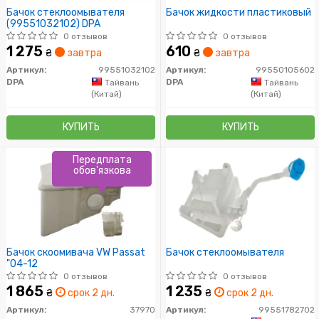
Бачок стеклоомывателя
Бачок жидкости пластиковый
(99551032102) DPA
0 отзывов
0 отзывов
1 275
610
₴
завтра
₴
завтра
Артикул:
99551032102
Артикул:
99550105602
DPA
DPA
Тайвань
Тайвань
(Китай)
(Китай)
КУПИТЬ
КУПИТЬ
Передплата
обов'язкова
Бачок скоомивача VW Passat
Бачок стеклоомывателя
"04-12
0 отзывов
0 отзывов
1 865
1 235
₴
срок 2 дн.
₴
срок 2 дн.
Артикул:
37970
Артикул:
99551782702