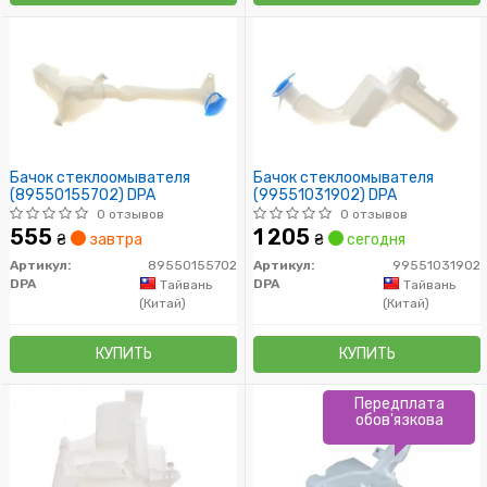
Бачок стеклоомывателя
Бачок стеклоомывателя
(89550155702) DPA
(99551031902) DPA
0 отзывов
0 отзывов
555
1 205
₴
завтра
₴
сегодня
Артикул:
89550155702
Артикул:
99551031902
DPA
DPA
Тайвань
Тайвань
(Китай)
(Китай)
КУПИТЬ
КУПИТЬ
Передплата
обов'язкова