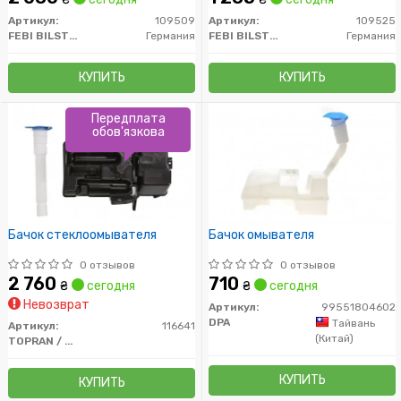
Артикул:
109509
Артикул:
109525
FEBI BILSTEIN
Германия
FEBI BILSTEIN
Германия
КУПИТЬ
КУПИТЬ
Передплата
обов'язкова
Бачок стеклоомывателя
Бачок омывателя
0 отзывов
0 отзывов
2 760
710
₴
сегодня
₴
сегодня
Невозврат
Артикул:
99551804602
DPA
Тайвань
Артикул:
116641
(Китай)
TOPRAN / HANS PRIES
КУПИТЬ
КУПИТЬ