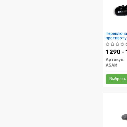
Переключа
противотум
Sandero II
1 290 -
Артикул:
ASAM
Выбрать