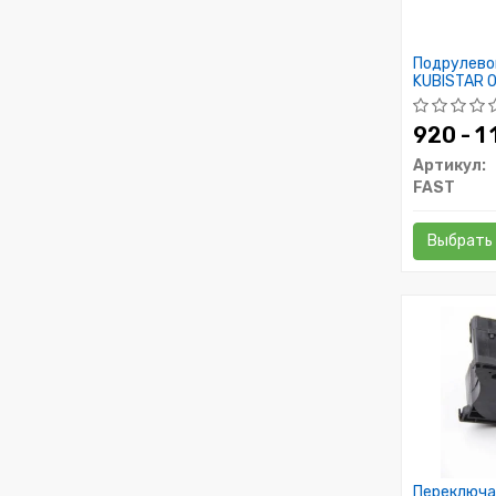
Подрулево
KUBISTAR 0
MEGANE I 
920 - 1
Артикул:
FAST
Выбрать
Переключа