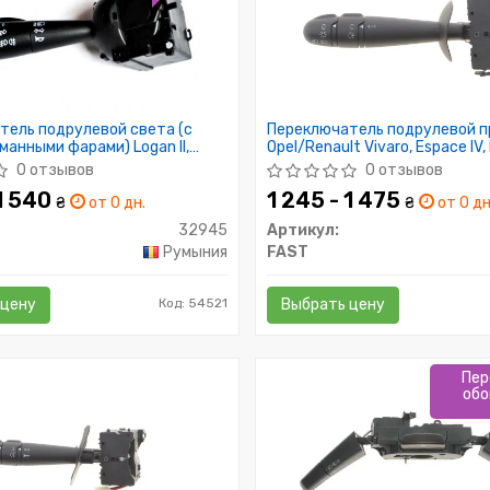
тель подрулевой света (с
Переключатель подрулевой 
анными фарами) Logan II,
Opel/Renault Vivaro, Espace IV, 
 (32945) ASAM
Trafic II
0 отзывов
0 отзывов
 1 540
1 245 - 1 475
₴
от 0 дн.
₴
от 0 дн
32945
Артикул:
Румыния
FAST
 цену
Код: 54521
Выбрать цену
Пер
обо