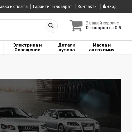
авка и оплата
Гарантия и возврат
Контакты
Вход
В вашей корзине
0 товаров
на
0 ₴
Электрика и
Детали
Масла и
Освещение
кузова
автохимия