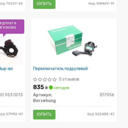
Код: 75537-35
КУПИТЬ
Код: 108429-19
едплата
в'язкова
Выр-во
Переключатель подрулевой
0 отзывов
835
₴
сегодня
00 953 0013
Артикул:
B17956
Borsehung
Код: 571192-47
КУПИТЬ
Код: 525485-47