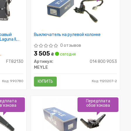
правый
Выключатель на рулевой колонке
Laguna II,
0 отзывов
3 505
.
₴
сегодня
FT82130
Артикул:
014 800 9053
MEYLE
Код: 990780
КУПИТЬ
Код: 1120207-2
едплата
Передплата
в'язкова
обов'язкова