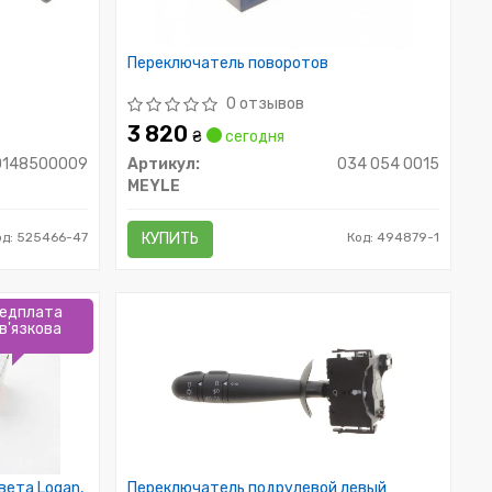
Переключатель поворотов
0 отзывов
3 820
₴
сегодня
0148500009
Артикул:
034 054 0015
MEYLE
од: 525466-47
КУПИТЬ
Код: 494879-1
едплата
в'язкова
вета Logan,
Переключатель подрулевой левый