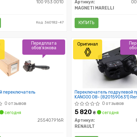
100 953 0010
Артикул:
00
MAGNETI MARELLI
Код: 360182-47
КУПИТЬ
Передплата
Пер
л
Оригинал
обов'язкова
обо
й переключатель
Переключатель подрулевой 
KANGOO 08- (8201590631) Ren
0 отзывов
0 отзывов
5 820
сегодня
₴
сегодня
255407916R
Артикул:
RENAULT