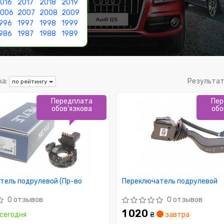
016
2017
2018
2019
2006
2007
2008
2009
996
1997
1998
1999
986
1987
1988
1989
а:
Результа
по рейтингу
Передплата
Пер
обов'язкова
обо
тель подрулевой (Пр-во
Переключатель подрулевой
0 отзывов
0 отзывов
1 020
сегодня
₴
завтра