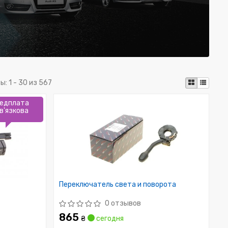
ты:
1 - 30 из 567
едплата
в'язкова
Переключатель света и поворота
0 отзывов
865
₴
сегодня