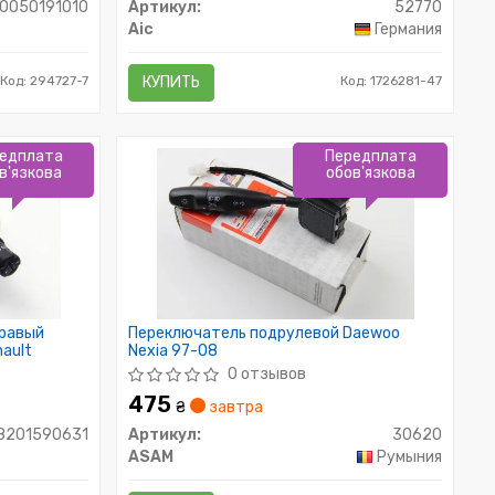
0050191010
Артикул:
52770
Aic
Германия
Код: 294727-7
КУПИТЬ
Код: 1726281-47
едплата
Передплата
в'язкова
обов'язкова
правый
Переключатель подрулевой Daewoo
ault
Nexia 97-08
0 отзывов
475
₴
завтра
8201590631
Артикул:
30620
ASAM
Румыния