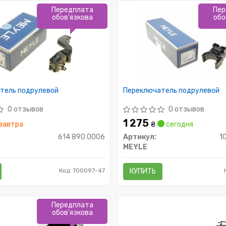
Передплата
Пер
обов'язкова
обо
тель подрулевой
Переключатель подрулевой
0 отзывов
0 отзывов
1 275
завтра
₴
сегодня
614 890 0006
Артикул:
1
MEYLE
Код: 700097-47
КУПИТЬ
Передплата
обов'язкова