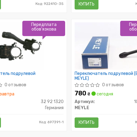
Код: 922410-35
КУПИТЬ
Передплата
Пер
обов'язкова
обо
тель подрулевой
Переключатель подрулевой (
MEYLE)
0 отзывов
0 отзывов
780
завтра
₴
сегодня
32 92 1320
Артикул:
1
Германия
MEYLE
Код: 697391-1
КУПИТЬ