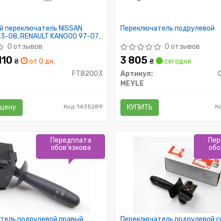
й переключатель NISSAN
Переключатель подрулевой
3-08, RENAULT KANGOO 97-07,
96-03
0 отзывов
0 отзывов
 110
3 805
₴
от 0 дн.
₴
сегодня
FT82003
Артикул:
MEYLE
 цену
Код: 1435289
КУПИТЬ
К
Передплата
Пер
обов'язкова
обо
тель подрулевой правый
Переключатель подрулевой с