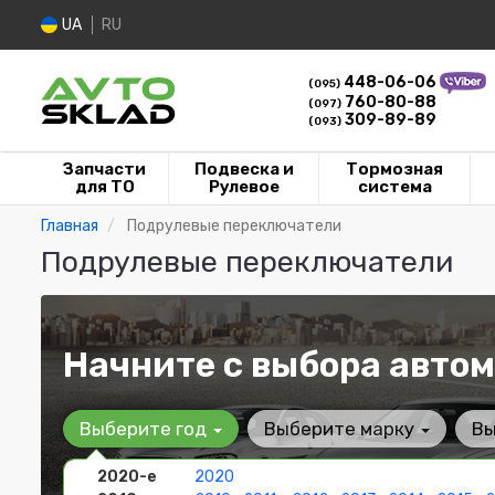
UA
RU
448-06-06
(095)
760-80-88
(097)
309-89-89
(093)
Запчасти
Подвеска и
Тормозная
для ТО
Рулевое
система
Главная
Подрулевые переключатели
Подрулевые переключатели
Начните с выбора автом
Выберите год
Выберите марку
Вы
2020-е
2020