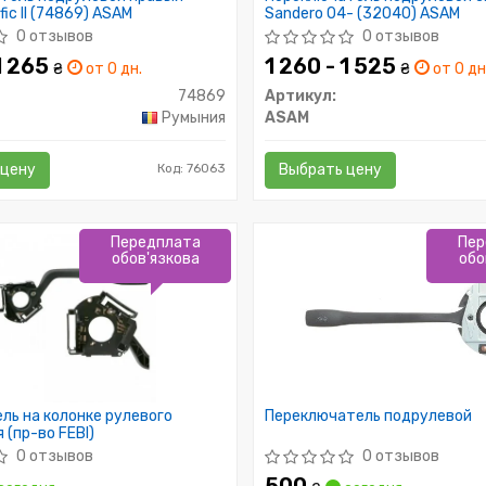
fic II (74869) ASAM
Sandero 04- (32040) ASAM
0 отзывов
0 отзывов
 1 265
1 260 - 1 525
₴
от 0 дн.
₴
от 0 дн
74869
Артикул:
Румыния
ASAM
 цену
Код: 76063
Выбрать цену
Передплата
Пер
обов'язкова
обо
ь на колонке рулевого
Переключатель подрулевой
 (пр-во FEBI)
0 отзывов
0 отзывов