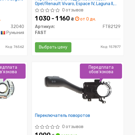
Opel/Renault Vivaro, Espace IV, Laguna II,
Trafic II
0 отзывов
1 030 - 1 160
.
₴
от 0 дн.
32040
Артикул:
FT82129
Румыния
FAST
Код: 76562
Выбрать цену
Код: 157877
едплата
Передплата
в'язкова
обов'язкова
Переключатель поворотов
0 отзывов