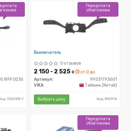
едплата
Передплата
в'язкова
обов'язкова
Выключатель
0 отзывов
2 150 - 2 525
₴
от 0 дн.
00 899 0036
Артикул:
99531793601
VIKA
Тайвань (Китай)
Код: 700098-7
Выбрать цену
Код: 810914
Передплата
обов'язкова