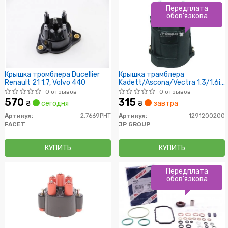
Передплата
обов'язкова
Крышка тромблера Ducellier
Крышка трамблера
Renault 21 1.7, Volvo 440
Kadett/Ascona/Vectra 1.3/1.6i
81-95
0 отзывов
0 отзывов
570
315
₴
сегодня
₴
завтра
Артикул:
2.7669PHT
Артикул:
1291200200
FACET
JP GROUP
КУПИТЬ
КУПИТЬ
Передплата
обов'язкова