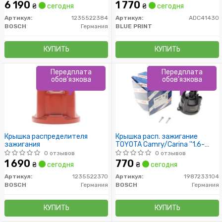
6 190
1 770
₴
сегодня
₴
сегодня
Артикул:
1235522384
Артикул:
ADC41430
BOSCH
Германия
BLUE PRINT
КУПИТЬ
КУПИТЬ
Передплата
Передплата
обов'язкова
обов'язкова
Крышка распределителя
Крышка расп. зажигание
зажигания
TOYOTA Camry/Carina ''1.6-
2.0''86-98
0 отзывов
0 отзывов
1 690
770
₴
сегодня
₴
сегодня
Артикул:
1235522370
Артикул:
1987233104
BOSCH
Германия
BOSCH
Германия
КУПИТЬ
КУПИТЬ