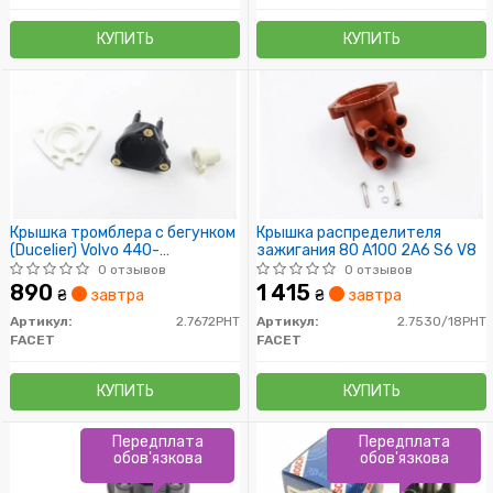
КУПИТЬ
КУПИТЬ
Крышка тромблера с бегунком
Крышка распределителя
(Ducelier) Volvo 440-
зажигания 80 A100 2A6 S6 V8
480,Renault Clio,19,21 1.7,2.0
0 отзывов
0 отзывов
890
1 415
₴
завтра
₴
завтра
Артикул:
2.7672PHT
Артикул:
2.7530/18PHT
FACET
FACET
КУПИТЬ
КУПИТЬ
Передплата
Передплата
обов'язкова
обов'язкова