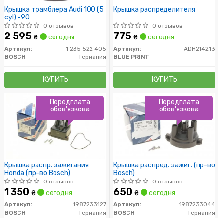
Крышка трамблера Audi 100 (5
Крышка распределителя
cyl) -90
0 отзывов
0 отзывов
2 595
775
₴
сегодня
₴
сегодня
Артикул:
1 235 522 405
Артикул:
ADH214213
BOSCH
Германия
BLUE PRINT
КУПИТЬ
КУПИТЬ
Передплата
Передплата
обов'язкова
обов'язкова
Крышка распр. зажигания
Крышка распред. зажиг. (пр-во
Honda (пр-во Bosch)
Bosch)
0 отзывов
0 отзывов
1 350
650
₴
сегодня
₴
сегодня
Артикул:
1987233127
Артикул:
1987233044
BOSCH
Германия
BOSCH
Германия