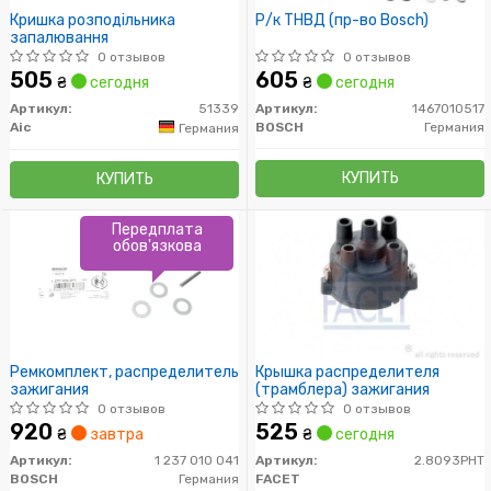
Кришка розподільника
Р/к ТНВД (пр-во Bosch)
запалювання
0 отзывов
0 отзывов
505
605
₴
сегодня
₴
сегодня
Артикул:
51339
Артикул:
1467010517
Aic
BOSCH
Германия
Германия
КУПИТЬ
КУПИТЬ
Передплата
обов'язкова
Ремкомплект, распределитель
Крышка распределителя
зажигания
(трамблера) зажигания
0 отзывов
0 отзывов
920
525
₴
завтра
₴
сегодня
Артикул:
1 237 010 041
Артикул:
2.8093PHT
BOSCH
Германия
FACET