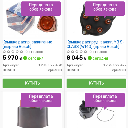
Передплата
Передплата
обов'язкова
обов'язкова
Крышка распр. зажигание
Крышка распред. зажиг. MB S-
(выр-во Bosch)
CLASS (W140) (пр-во Bosch)
0 отзывов
0 отзывов
5 970
8 045
₴
сегодня
₴
сегодня
Артикул:
1 235 522 430
Артикул:
1 235 522 427
BOSCH
Германия
BOSCH
Германия
КУПИТЬ
КУПИТЬ
Передплата
Передплата
обов'язкова
обов'язкова