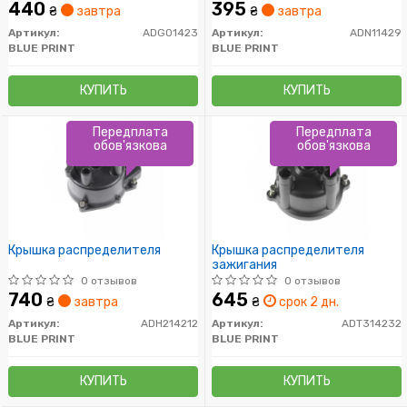
440
395
₴
завтра
₴
завтра
Артикул:
ADG01423
Артикул:
ADN11429
BLUE PRINT
BLUE PRINT
КУПИТЬ
КУПИТЬ
Передплата
Передплата
обов'язкова
обов'язкова
Крышка распределителя
Крышка распределителя
зажигания
0 отзывов
0 отзывов
740
645
₴
завтра
₴
срок 2 дн.
Артикул:
ADH214212
Артикул:
ADT314232
BLUE PRINT
BLUE PRINT
КУПИТЬ
КУПИТЬ