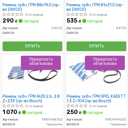
Ремень зубч. ГРМ 88x19.0 (пр-
Ремень зубч. ГРМ 81x21.0 (пр-
во DAYCO)
во DAYCO)
0 отзывов
0 отзывов
290
535
₴
сегодня
₴
сегодня
Артикул:
94075
Артикул:
94775
DAYCO
DAYCO
КУПИТЬ
КУПИТЬ
Передплата
Передплата
обов'язкова
обов'язкова
Ремень зубч. ГРМ AUDI 2.6, 2.8
Ремень зубч. ГРМ OPEL KADETT
Z=239 (пр-во Bosch)
1.3 Z=104 (пр-во Bosch)
0 отзывов
0 отзывов
1 070
250
₴
сегодня
₴
сегодня
Артикул:
1987948752
Артикул:
1987949005
BOSCH
Германия
BOSCH
Германия