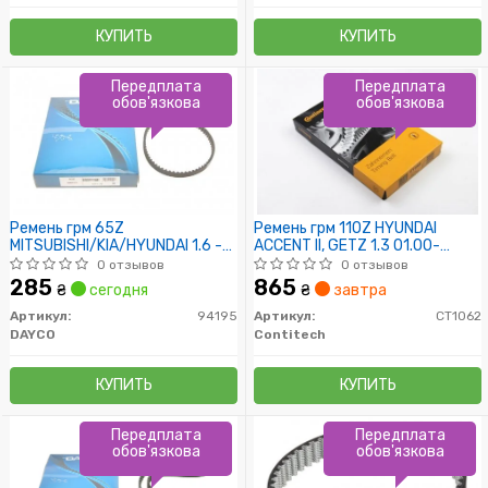
КУПИТЬ
КУПИТЬ
Передплата
Передплата
обов'язкова
обов'язкова
Ремень грм 65Z
Ремень грм 110Z HYUNDAI
MITSUBISHI/KIA/HYUNDAI 1.6 -
ACCENT II, GETZ 1.3 01.00-
2.4GDI 87-
08.05
0 отзывов
0 отзывов
285
865
₴
сегодня
₴
завтра
Артикул:
94195
Артикул:
CT1062
DAYCO
Contitech
КУПИТЬ
КУПИТЬ
Передплата
Передплата
обов'язкова
обов'язкова