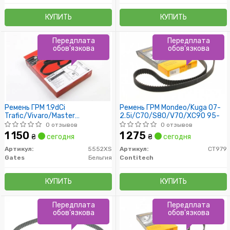
КУПИТЬ
КУПИТЬ
Передплата
Передплата
обов'язкова
обов'язкова
Ремень ГРМ 1.9dCi
Ремень ГРМ Mondeo/Kuga 07-
Trafic/Vivaro/Master
2.5i/C70/S80/V70/XC90 95-
01-/Laguna 99-
0 отзывов
0 отзывов
1 150
1 275
₴
сегодня
₴
сегодня
Артикул:
5552XS
Артикул:
CT979
Gates
Бельгия
Contitech
КУПИТЬ
КУПИТЬ
Передплата
Передплата
обов'язкова
обов'язкова