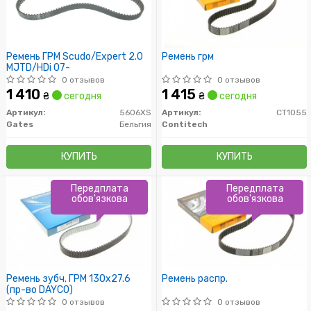
Ремень ГРМ Scudo/Expert 2.0
Ремень грм
MJTD/HDi 07-
0 отзывов
0 отзывов
1 410
1 415
₴
сегодня
₴
сегодня
Артикул:
5606XS
Артикул:
CT1055
Gates
Бельгия
Contitech
КУПИТЬ
КУПИТЬ
Передплата
Передплата
обов'язкова
обов'язкова
Ремень зубч. ГРМ 130x27.6
Ремень распр.
(пр-во DAYCO)
0 отзывов
0 отзывов