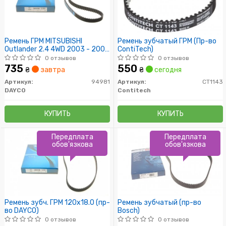
Ремень ГРМ MITSUBISHI
Ремень зубчатый ГРМ (Пр-во
Outlander 2.4 4WD 2003 - 2008
ContiTech)
(пр-во DAYCO)
0 отзывов
0 отзывов
735
550
₴
завтра
₴
сегодня
Артикул:
94981
Артикул:
CT1143
DAYCO
Contitech
КУПИТЬ
КУПИТЬ
Передплата
Передплата
обов'язкова
обов'язкова
Ремень зубч. ГРМ 120x18.0 (пр-
Ремень зубчатый (пр-во
во DAYCO)
Bosch)
0 отзывов
0 отзывов