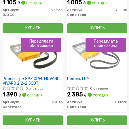
1 105
1 005
₴
сегодня
₴
сегодня
Артикул:
94935
Артикул:
CT1008
DAYCO
Contitech
КУПИТЬ
КУПИТЬ
Передплата
Передплата
обов'язкова
обов'язкова
Ремень грм 89Z OPEL MOVANO,
Ремень ГРМ
VIVARO 2.2-2.5CDTI
0 отзывов
0 отзывов
1 390
2 385
₴
сегодня
₴
сегодня
Артикул:
CT1046
Артикул:
CT1228
Contitech
Contitech
КУПИТЬ
КУПИТЬ