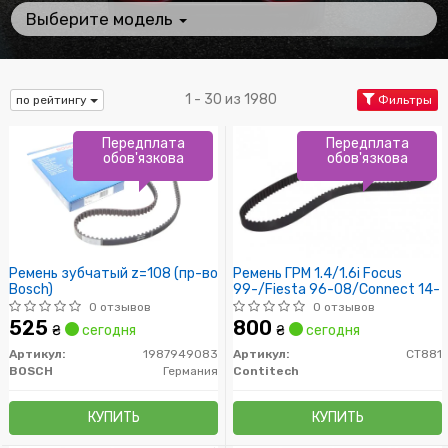
Выберите модель
1 - 30 из 1980
по рейтингу
Фильтры
Передплата
Передплата
обов'язкова
обов'язкова
Ремень зубчатый z=108 (пр-во
Ремень ГРМ 1.4/1.6i Focus
Bosch)
99-/Fiesta 96-08/Connect 14-
0 отзывов
0 отзывов
525
800
₴
сегодня
₴
сегодня
Артикул:
1987949083
Артикул:
CT881
BOSCH
Германия
Contitech
КУПИТЬ
КУПИТЬ