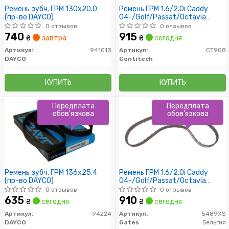
Ремень зубч. ГРМ 130x20.0
Ремень ГРМ 1.6/2.0i Caddy
(пр-во DAYCO)
04-/Golf/Passat/Octavia
97-/Jetta 05-
0 отзывов
0 отзывов
740
915
₴
завтра
₴
сегодня
Артикул:
941013
Артикул:
CT908
DAYCO
Contitech
КУПИТЬ
КУПИТЬ
Передплата
Передплата
обов'язкова
обов'язкова
Ремень зубч. ГРМ 136x25.4
Ремень ГРМ 1.6/2.0i Caddy
(пр-во DAYCO)
04-/Golf/Passat/Octavia
97-/Jetta 05-
0 отзывов
0 отзывов
635
910
₴
сегодня
₴
сегодня
Артикул:
94224
Артикул:
5489XS
DAYCO
Gates
Бельгия