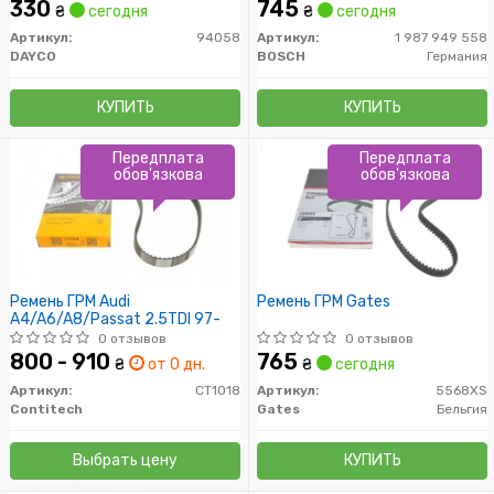
330
745
₴
сегодня
₴
сегодня
Артикул:
94058
Артикул:
1 987 949 558
DAYCO
BOSCH
Германия
КУПИТЬ
КУПИТЬ
Передплата
Передплата
обов'язкова
обов'язкова
Ремень ГРМ Audi
Ремень ГРМ Gates
A4/A6/A8/Passat 2.5TDI 97-
0 отзывов
0 отзывов
800 - 910
765
₴
от 0 дн.
₴
сегодня
Артикул:
CT1018
Артикул:
5568XS
Contitech
Gates
Бельгия
Выбрать цену
КУПИТЬ