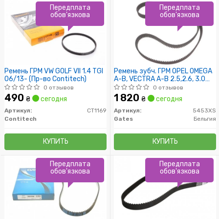
Передплата
Передплата
обов'язкова
обов'язкова
Ремень ГРМ VW GOLF VII 1.4 TGI
Ремень зубч. ГРМ OPEL OMEGA
06/13- (Пр-во Contitech)
A-B, VECTRA A-B 2.5,2.6, 3.0
Z=225 (пр-во Gates)
0 отзывов
0 отзывов
490
1 820
₴
сегодня
₴
сегодня
Артикул:
CT1169
Артикул:
5453XS
Contitech
Gates
Бельгия
КУПИТЬ
КУПИТЬ
Передплата
Передплата
обов'язкова
обов'язкова