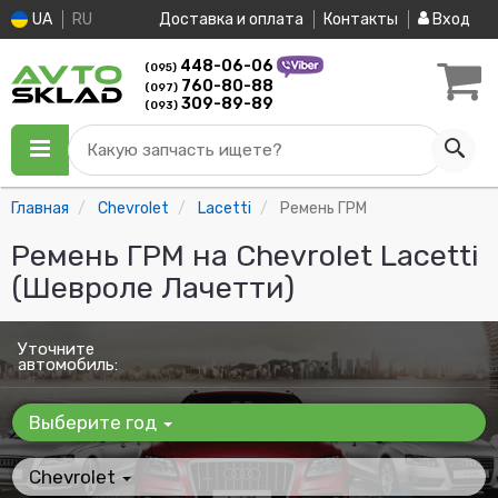
UA
RU
Доставка и оплата
Контакты
Вход
448-06-06
(095)
760-80-88
(097)
309-89-89
(093)
Какую запчасть ищете?
Главная
Chevrolet
Lacetti
Ремень ГРМ
Ремень ГРМ на Chevrolet Lacetti
(Шевроле Лачетти)
Уточните
автомобиль:
Выберите год
Chevrolet