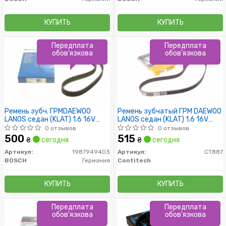
КУПИТЬ
КУПИТЬ
Передплата
Передплата
обов'язкова
обов'язкова
Ремень зубч. ГРМDAEWOO
Ремень зубчатый ГРМ DAEWOO
LANOS седан (KLAT) 1.6 16V
LANOS седан (KLAT) 1.6 16V
Z=127 CHEVROLET LACETTI
CHEVROLET LACETTI седан 1.6
0 отзывов
0 отзывов
седан 1.6 (пр-во Bosch)
(Пр-во ContiTech)
500
515
₴
сегодня
₴
сегодня
Артикул:
1987949403
Артикул:
CT887
BOSCH
Германия
Contitech
КУПИТЬ
КУПИТЬ
Передплата
Передплата
обов'язкова
обов'язкова