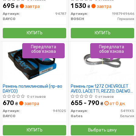
695
1 530
₴
завтра
₴
завтра
Артикул:
94787
Артикул:
1987949646
DAYCO
BOSCH
Германия
КУПИТЬ
КУПИТЬ
Передплата
Передплата
обов'язкова
обов'язкова
Ремень поликлиновый (пр-во
Ремень грм 127Z CHEVROLET
DAYCO)
AVEO, LACETTI, REZZO; DAEWOO
ESPERO
0 отзывов
0 отзывов
670
655 - 790
₴
завтра
₴
от 0 дн.
Артикул:
941025
Артикул:
5419XS
DAYCO
Gates
Бельгия
КУПИТЬ
Выбрать цену