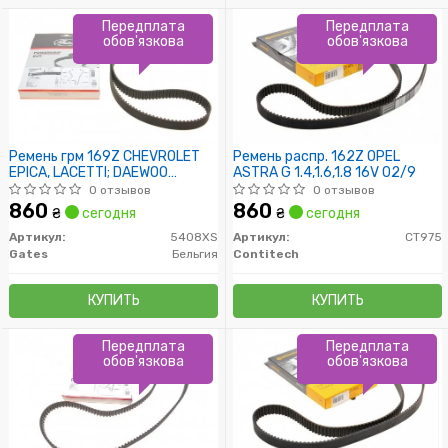
Передплата
Передплата
обов'язкова
обов'язкова
Ремень грм 169Z CHEVROLET
Ремень распр. 162Z OPEL
EPICA, LACETTI; DAEWOO
ASTRA G 1.4,1.6,1.8 16V 02/9
EVANDA
0 отзывов
0 отзывов
860
860
₴
сегодня
₴
сегодня
Артикул:
5408XS
Артикул:
CT975
Gates
Бельгия
Contitech
КУПИТЬ
КУПИТЬ
Передплата
Передплата
обов'язкова
обов'язкова