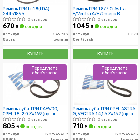
Ремень ГРМ Lc1,8(LDA)
Ремень ГРМ 1.8/2.0i Astra
24451895
F/Vectra A/B/Omega B
0 отзывов
0 отзывов
670
1 045
₴
сегодня
₴
сегодня
Артикул:
5499XS
Артикул:
CT870
Gates
Бельгия
Contitech
КУПИТЬ
КУПИТЬ
Передплата
Передплата
обов'язкова
обов'язкова
Ремень зубч. ГРМ DAEWOO,
Ремень зубч. ГРМ OPEL ASTRA
OPEL 1.8, 2.0 Z=169 (пр-во
G, VECTRA 1.4,1.6 Z=162 (пр-во
Bosch)
Bosch)
0 отзывов
0 отзывов
805
710
₴
сегодня
₴
сегодня
Артикул:
1987949459
Артикул:
1987949433
BOSCH
Германия
BOSCH
Германия