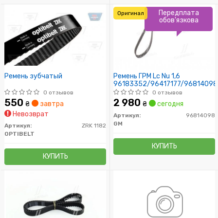
Передплата
Оригинал
обов'язкова
Ремень зубчатый
Ремень ГРМ Lc Nu 1,6
96183352/96417177/96814098
0 отзывов
0 отзывов
550
2 980
₴
завтра
₴
сегодня
Невозврат
Артикул:
96814098
GM
Артикул:
ZRK 1182
OPTIBELT
КУПИТЬ
КУПИТЬ