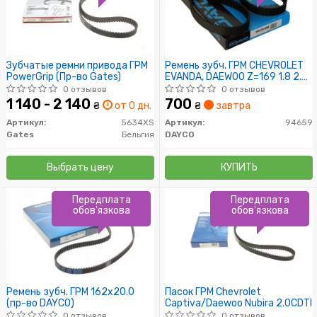
Зубчатые ремни привода ГРМ
Ремень зубч. ГРМ CHEVROLET
PowerGrip (Пр-во Gates)
EVANDA, DAEWOO Z=169 1.8 2.0
(пр-во DAYCO)
0 отзывов
0 отзывов
1 140 - 2 140
700
₴
от 0 дн.
₴
завтра
Артикул:
5634XS
Артикул:
94659
Gates
Бельгия
DAYCO
Выбрать цену
КУПИТЬ
Передплата
Передплата
обов'язкова
обов'язкова
Ремень зубч. ГРМ 162x20.0
Пасок ГРМ Chevrolet
(пр-во DAYCO)
Captiva/Daewoo Nubira 2.0CDTI
0 отзывов
0 отзывов