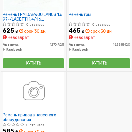
Ремень ГРМ DAEWOO LANOS 1.6
Ремень грм
97-/LACETTI 1.4/1.6
04-/REZZO 1.6 05- (пр-во
0 отзывов
0 отзывов
Mitsuboshi)
625
465
₴
срок 30 дн.
₴
срок 30 дн.
Невозврат
Невозврат
Артикул:
127XR25
Артикул:
162S8M20
Mitsuboshi
Mitsuboshi
КУПИТЬ
КУПИТЬ
Ремень привода навесного
оборудования
0 отзывов
585
₴
срок 30 дн.