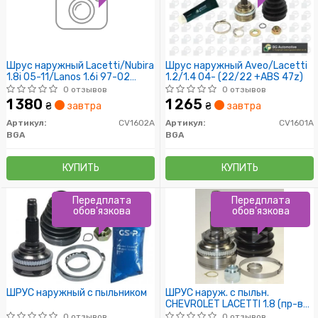
Шрус наружный Lacetti/Nubira
Шрус наружный Aveo/Lacetti
1.8i 05-11/Lanos 1.6i 97-02
1.2/1.4 04- (22/22 +ABS 47z)
(33/29) (+ABS 47z)
0 отзывов
0 отзывов
1 380
1 265
₴
завтра
₴
завтра
Артикул:
CV1602A
Артикул:
CV1601A
BGA
BGA
КУПИТЬ
КУПИТЬ
Передплата
Передплата
обов'язкова
обов'язкова
ШРУС наружный с пыльником
ШРУС наруж. с пыльн.
CHEVROLET LACETTI 1.8 (пр-во
GKN)
0 отзывов
0 отзывов