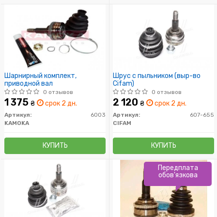
Шарнирный комплект,
Шрус с пыльником (выр-во
приводной вал
Cifam)
0 отзывов
0 отзывов
1 375
2 120
₴
срок 2 дн.
₴
срок 2 дн.
Артикул:
6003
Артикул:
607-655
KAMOKA
CIFAM
КУПИТЬ
КУПИТЬ
Передплата
обов'язкова