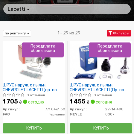
Lacetti
1 - 29 из 29
по рейтингу
Фильтры
Передплата
Передплата
обов'язкова
обов'язкова
ШРУС наруж. с пыльн.
ШРУС наруж. с пыльн.
CHEVROLET LACETTI (пр-во
CHEVROLET LACETTI (Пр-во
FAG)
MEYLE)
0 отзывов
0 отзывов
1 705
1 455
₴
сегодня
₴
сегодня
Артикул:
771 0461 30
Артикул:
29-14 498
FAG
Германия
MEYLE
0007
КУПИТЬ
КУПИТЬ