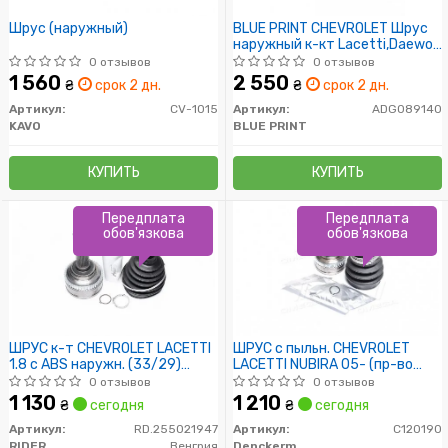
Шрус (наружный)
BLUE PRINT CHEVROLET Шрус
наружный к-кт Lacetti,Daewoo
Nubira,Leganza 2.0
0 отзывов
0 отзывов
1 560
2 550
₴
срок 2 дн.
₴
срок 2 дн.
Артикул:
CV-1015
Артикул:
ADG089140
KAVO
BLUE PRINT
КУПИТЬ
КУПИТЬ
Передплата
Передплата
обов'язкова
обов'язкова
ШРУС к-т CHEVROLET LACETTI
ШРУС с пыльн. CHEVROLET
1.8 с ABS наружн. (33/29)
LACETTI NUBIRA 05- (пр-во
(RIDER)
DENCKERMANN)
0 отзывов
0 отзывов
1 130
1 210
₴
сегодня
₴
сегодня
Артикул:
RD.255021947
Артикул:
C120190
RIDER
Венгрия
Denckermann