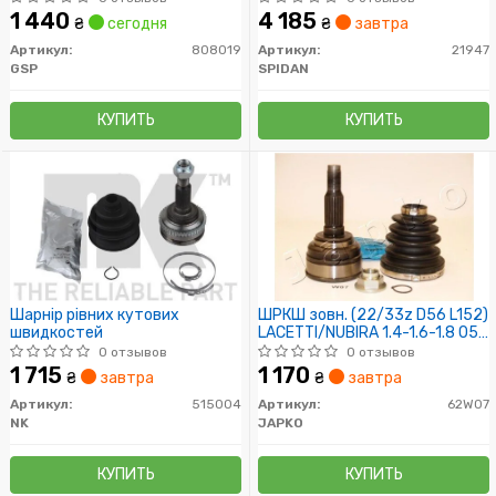
1 440
4 185
₴
сегодня
₴
завтра
Артикул:
808019
Артикул:
21947
GSP
SPIDAN
КУПИТЬ
КУПИТЬ
Шарнір рівних кутових
ШРКШ зовн. (22/33z D56 L152)
швидкостей
LACETTI/NUBIRA 1.4-1.6-1.8 05-
13
0 отзывов
0 отзывов
1 715
1 170
₴
завтра
₴
завтра
Артикул:
515004
Артикул:
62W07
NK
JAPKO
КУПИТЬ
КУПИТЬ