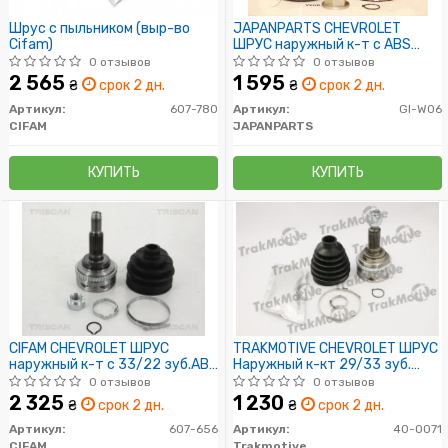
Шрус с пыльником (выр-во
JAPANPARTS CHEVROLET
Cifam)
ШРУС наружный к-т c ABS
Lacetti 1.6
0 отзывов
0 отзывов
2 565
1 595
₴
срок 2 дн.
₴
срок 2 дн.
Артикул:
607-780
Артикул:
GI-W06
CIFAM
JAPANPARTS
КУПИТЬ
КУПИТЬ
CIFAM CHEVROLET ШРУС
TRAKMOTIVE CHEVROLET ШРУС
наружный к-т c 33/22 зуб.ABS
Наружный к-кт 29/33 зуб.
Lacetti,Daewoo Nubira 1.6/1.8
LANOS 1.6 16V 05-10, DAEWOO
0 отзывов
0 отзывов
LEGANZA 2.0 97-02
2 325
1 230
₴
срок 2 дн.
₴
срок 2 дн.
Артикул:
607-656
Артикул:
40-0071
CIFAM
Trakmotive