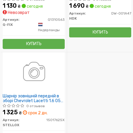
1 130
1 690
₴
сегодня
₴
сегодня
Невозврат
Артикул:
DW-001A47
HDK
Артикул:
Q1310563
Q-FIX
Нидерланды
КУПИТЬ
КУПИТЬ
Шарнір зовнішній передній в
зборі Chevrolet Lacetti 1.6 05>,
Daewoo Nubira 1.8 03>
0 отзывов
1 325
₴
срок 2 дн.
Артикул:
1501762SX
STELLOX