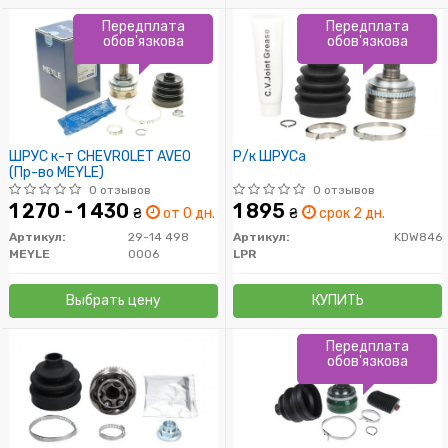
Передплата
Передплата
обов'язкова
обов'язкова
ШРУС к-т CHEVROLET AVEO
Р/к ШРУСа
(Пр-во MEYLE)
0 отзывов
0 отзывов
1 270 - 1 430
1 895
₴
от 0 дн.
₴
срок 2 дн.
Артикул:
29-14 498
Артикул:
KDW846
MEYLE
0006
LPR
Выбрать цену
КУПИТЬ
Передплата
обов'язкова