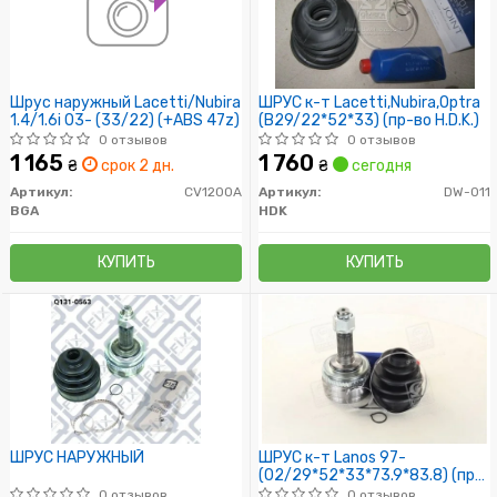
Шрус наружный Lacetti/Nubira
ШРУС к-т Lacetti,Nubira,Optra
1.4/1.6i 03- (33/22) (+ABS 47z)
(B29/22*52*33) (пр-во H.D.K.)
0 отзывов
0 отзывов
1 165
1 760
₴
срок 2 дн.
₴
сегодня
Артикул:
CV1200A
Артикул:
DW-011
BGA
HDK
КУПИТЬ
КУПИТЬ
ШРУС НАРУЖНЫЙ
ШРУС к-т Lanos 97-
(02/29*52*33*73.9*83.8) (пр-
во H.D.K.)
0 отзывов
0 отзывов