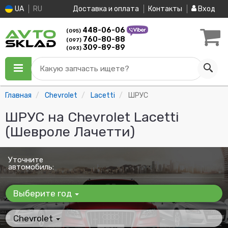
UA
RU
Доставка и оплата
Контакты
Вход
448-06-06
(095)
760-80-88
(097)
309-89-89
(093)
Какую запчасть ищете?
Главная
Chevrolet
Lacetti
ШРУС
ШРУС на Chevrolet Lacetti
(Шевроле Лачетти)
Уточните
автомобиль:
Выберите год
Chevrolet