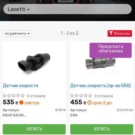
Lacetti
1 - 2 из 2
по рейтингу
Фильтры
Передплата
обов'язкова
Датчик скорости
Датчик, скорость (пр-во ERA)
0 отзывов
0 отзывов
535
455
₴
завтра
₴
срок 2 дн.
Артикул:
87814
Артикул:
550496A
MEAT&DORIA
ERA
КУПИТЬ
КУПИТЬ