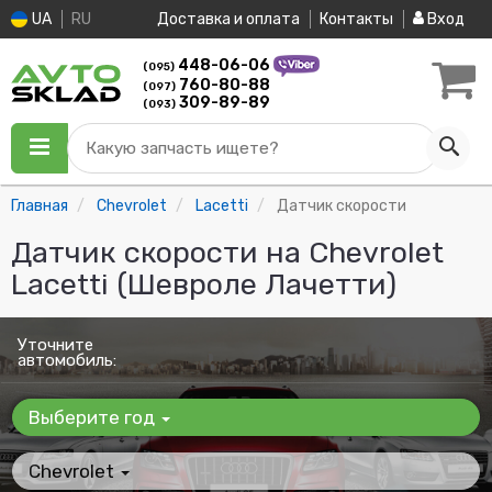
UA
RU
Доставка и оплата
Контакты
Вход
448-06-06
(095)
760-80-88
(097)
309-89-89
(093)
Какую запчасть ищете?
Главная
Chevrolet
Lacetti
Датчик скорости
Датчик скорости на Chevrolet
Lacetti (Шевроле Лачетти)
Уточните
автомобиль:
Выберите год
Chevrolet