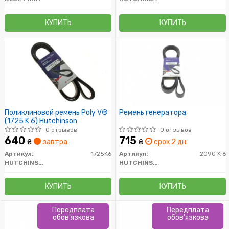
КУПИТЬ
КУПИТЬ
Поликлиновой ремень Poly V®
Ремень генератора
(1725 K 6) Hutchinson
0 отзывов
0 отзывов
640
715
₴
завтра
₴
срок 2 дн.
Артикул:
1725K6
Артикул:
2090 K 6
HUTCHINSON
HUTCHINSON
КУПИТЬ
КУПИТЬ
Передплата
Передплата
обов'язкова
обов'язкова