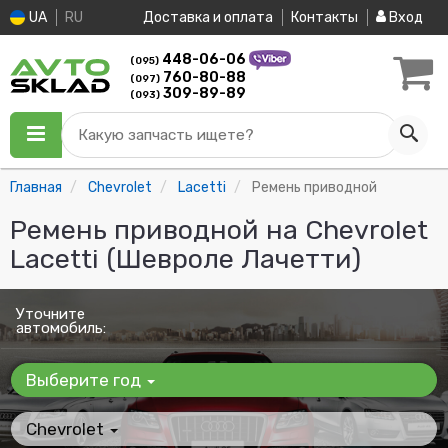
UA
RU
Доставка и оплата
Контакты
Вход
448-06-06
(095)
760-80-88
(097)
309-89-89
(093)
Какую запчасть ищете?
Главная
Chevrolet
Lacetti
Ремень приводной
Ремень приводной на Chevrolet
Lacetti (Шевроле Лачетти)
Уточните
автомобиль:
Выберите год
Chevrolet