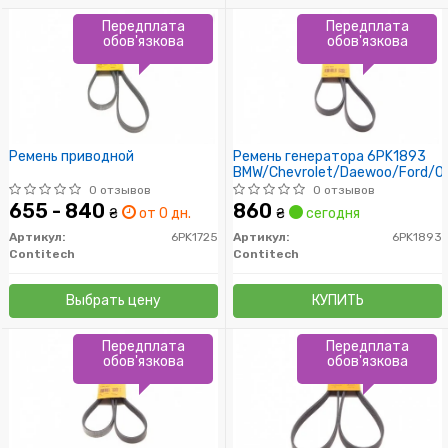
Передплата
Передплата
обов'язкова
обов'язкова
Ремень приводной
Ремень генератора 6PK1893
BMW/Chevrolet/Daewoo/Ford/Op
0 отзывов
0 отзывов
655 - 840
860
₴
от 0 дн.
₴
сегодня
Артикул:
6PK1725
Артикул:
6PK1893
Contitech
Contitech
Выбрать цену
КУПИТЬ
Передплата
Передплата
обов'язкова
обов'язкова