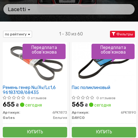
Lacetti
1 - 30 из 60
по рейтингу
Фильтры
Передплата
Передплата
обов'язкова
обов'язкова
Ремень генер Nu/Av/Lc1,6
Пас поликлиновый
96183108/68435
0 отзывов
0 отзывов
655
565
₴
сегодня
₴
сегодня
Артикул:
6PK1873
Артикул:
6PK1890
Gates
Бельгия
DAYCO
КУПИТЬ
КУПИТЬ