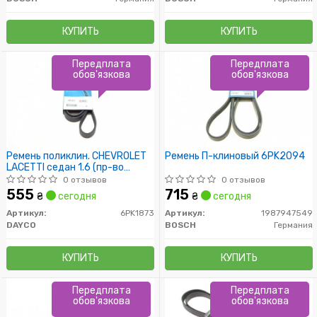
КУПИТЬ
КУПИТЬ
Передплата
Передплата
обов'язкова
обов'язкова
Ремень поликлин. CHEVROLET
Ремень П-клиновый 6PK2094
LACETTI седан 1.6 (пр-во
DAYCO)
0 отзывов
0 отзывов
555
715
₴
сегодня
₴
сегодня
Артикул:
6PK1873
Артикул:
1987947549
DAYCO
BOSCH
Германия
КУПИТЬ
КУПИТЬ
Передплата
Передплата
обов'язкова
обов'язкова