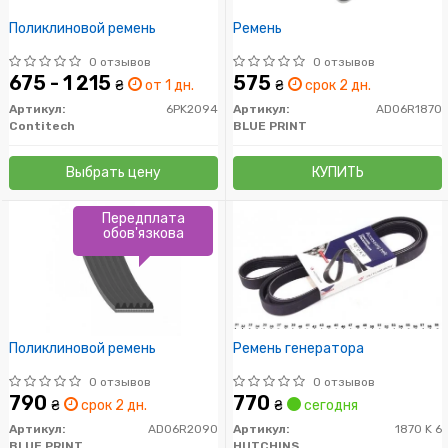
Поликлиновой ремень
Ремень
0 отзывов
0 отзывов
675 - 1 215
575
₴
от 1 дн.
₴
срок 2 дн.
Артикул:
6PK2094
Артикул:
AD06R1870
Contitech
BLUE PRINT
Выбрать цену
КУПИТЬ
Передплата
обов'язкова
Поликлиновой ремень
Ремень генератора
0 отзывов
0 отзывов
790
770
₴
срок 2 дн.
₴
сегодня
Артикул:
AD06R2090
Артикул:
1870 K 6
BLUE PRINT
HUTCHINSON