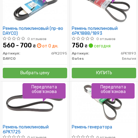
Ремень поликлиновый (пр-во
Ремень поликлиновый
DAYCO)
6PK1888/1893
0 отзывов
0 отзывов
560 - 700
750
₴
от 0 дн.
₴
сегодня
Артикул:
6PK2095
Артикул:
6PK1893
DAYCO
Gates
Бельгия
Выбрать цену
КУПИТЬ
Передплата
Передплата
обов'язкова
обов'язкова
Ремень поликлиновый
Ремень генератора
6PK1725
0 отзывов
0 отзывов