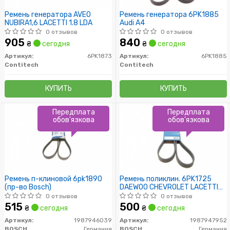
Ремень генератора AVEO
Ремень генератора 6PK1885
NUBIRA1,6 LACETTI 1.8 LDA
Audi A4
0 отзывов
0 отзывов
905
840
₴
сегодня
₴
сегодня
Артикул:
6PK1873
Артикул:
6PK1885
Contitech
Contitech
КУПИТЬ
КУПИТЬ
Передплата
Передплата
обов'язкова
обов'язкова
Ремень п-клиновой 6pk1890
Ремень поликлин. 6PK1725
(пр-во Bosch)
DAEWOO CHEVROLET LACETTI
(пр-во Bosch)
0 отзывов
0 отзывов
515
500
₴
сегодня
₴
сегодня
Артикул:
1987946039
Артикул:
1987947952
BOSCH
Германия
BOSCH
Германия