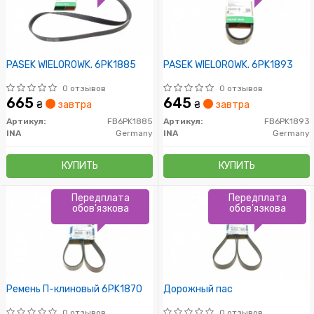
PASEK WIELOROWK. 6PK1885
PASEK WIELOROWK. 6PK1893
0 отзывов
0 отзывов
665
645
₴
завтра
₴
завтра
Артикул:
FB6PK1885
Артикул:
FB6PK1893
INA
Germany
INA
Germany
КУПИТЬ
КУПИТЬ
Передплата
Передплата
обов'язкова
обов'язкова
Ремень П-клиновый 6PK1870
Дорожный пас
0 отзывов
0 отзывов