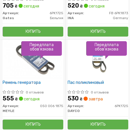
705
520
₴
сегодня
₴
сегодня
Артикул:
6PK1725
Артикул:
FB 6PK1873
Gates
Бельгия
INA
Germany
КУПИТЬ
КУПИТЬ
Передплата
Передплата
обов'язкова
обов'язкова
Ремень генератора
Пас поликлиновый
0 отзывов
0 отзывов
555
530
₴
сегодня
₴
завтра
Артикул:
050 006 1875
Артикул:
6PK1725
MEYLE
DAYCO
КУПИТЬ
КУПИТЬ