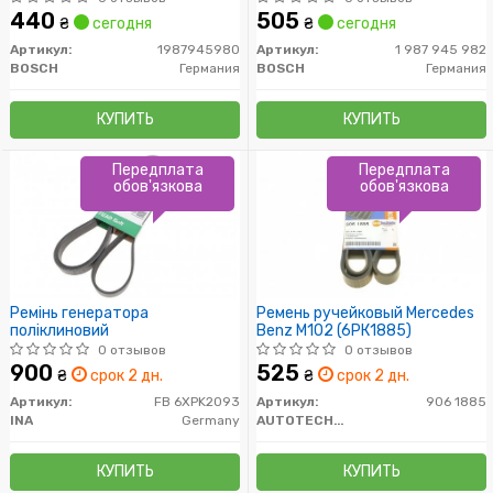
440
505
₴
сегодня
₴
сегодня
Артикул:
1987945980
Артикул:
1 987 945 982
BOSCH
Германия
BOSCH
Германия
КУПИТЬ
КУПИТЬ
Передплата
Передплата
обов'язкова
обов'язкова
Ремінь генератора
Ремень ручейковый Mercedes
поліклиновий
Benz M102 (6РК1885)
0 отзывов
0 отзывов
900
525
₴
срок 2 дн.
₴
срок 2 дн.
Артикул:
FB 6XPK2093
Артикул:
906 1885
INA
Germany
AUTOTECHTEILE
КУПИТЬ
КУПИТЬ