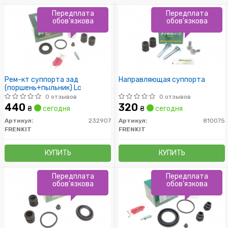
Передплата
Передплата
обов'язкова
обов'язкова
Рем-кт суппорта зад
Направляющая суппорта
(поршень+пыльник) Lc
0 отзывов
0 отзывов
440
320
₴
сегодня
₴
сегодня
Артикул:
232907
Артикул:
810075
FRENKIT
FRENKIT
КУПИТЬ
КУПИТЬ
Передплата
Передплата
обов'язкова
обов'язкова