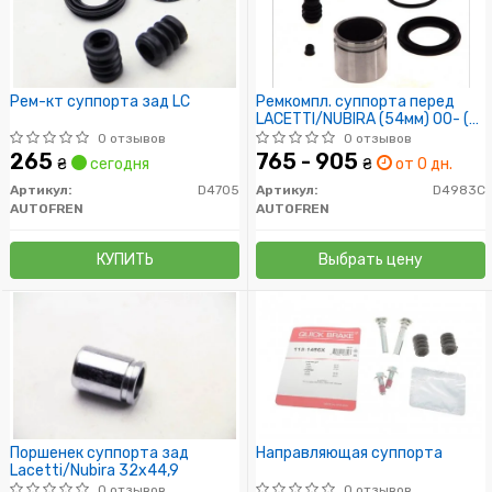
Рем-кт суппорта зад LC
Ремкомпл. суппорта перед
LACETTI/NUBIRA (54мм) 00- (с
поршнем)
0 отзывов
0 отзывов
265
765 - 905
₴
сегодня
₴
от 0 дн.
Артикул:
D4705
Артикул:
D4983C
AUTOFREN
AUTOFREN
КУПИТЬ
Выбрать цену
Поршенек суппорта зад
Направляющая суппорта
Lacetti/Nubira 32x44,9
0 отзывов
0 отзывов