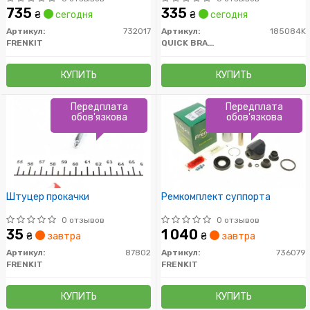
735
335
₴
сегодня
₴
сегодня
Артикул:
732017
Артикул:
185084K
FRENKIT
QUICK BRAKE
КУПИТЬ
КУПИТЬ
Передплата
Передплата
обов'язкова
обов'язкова
Штуцер прокачки
Ремкомплект суппорта
0 отзывов
0 отзывов
35
1 040
₴
завтра
₴
завтра
Артикул:
87802
Артикул:
736079
FRENKIT
FRENKIT
КУПИТЬ
КУПИТЬ