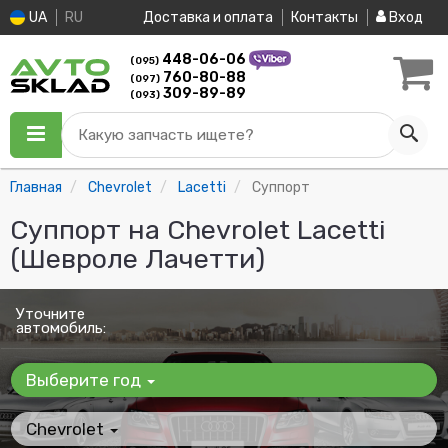
UA
RU
Доставка и оплата
Контакты
Вход
448-06-06
(095)
760-80-88
(097)
309-89-89
(093)
Какую запчасть ищете?
Главная
Chevrolet
Lacetti
Суппорт
Суппорт на Chevrolet Lacetti
(Шевроле Лачетти)
Уточните
автомобиль:
Выберите год
Chevrolet