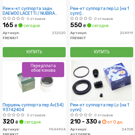
Рем к-кт суппорта задн.
Рем-кт суппорта пер Lc (на 1
DAEWOO LACETTI / NUBIRA
супп)
D32MM 2003-
поршень+уплотнения+штуцер
0 отзывов
0 отзывов
165
550
₴
сегодня
₴
сегодня
Артикул:
232020
Артикул:
254919
FRENKIT
FRENKIT
КУПИТЬ
КУПИТЬ
Передплата
обов'язкова
Поршень суппорта пер Av(54)
Рем-кт суппорта пер Lc (на 1
93742404
супп)
0 отзывов
0 отзывов
320
210 - 330
₴
сегодня
₴
от 0 дн.
Артикул:
P544904
Артикул:
D4708
FRENKIT
AUTOFREN