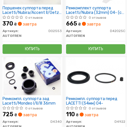
Поршенек суппорта перед
Ремкомплект суппорта
Lacetti/Nubira/Accent II/Getz
Lacetti/Nubira (32mm) 04- (с
54x48,5
поршнем)
0 отзывов
0 отзывов
370
665
₴
завтра
₴
завтра
Артикул:
D02553
Артикул:
D42025C
AUTOFREN
AUTOFREN
КУПИТЬ
КУПИТЬ
Ремкомпл. суппорта зад
Ремкомпл. суппорта перед
Lacetti/Mondeo I/II/III 36mm
LACETTI (54мм) 04-
0 отзывов
0 отзывов
725
110
₴
завтра
₴
завтра
Артикул:
D4340
Артикул:
D4922
AUTOFREN
AUTOFREN