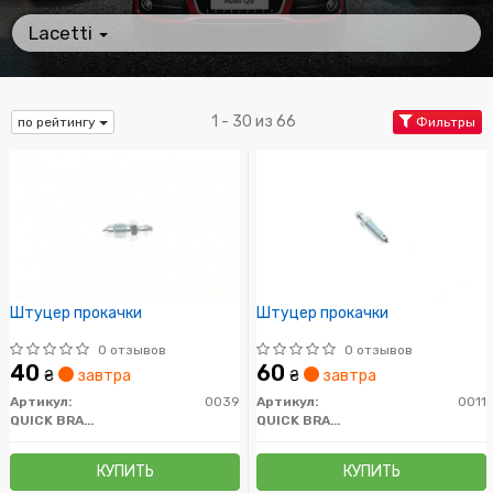
Lacetti
1 - 30 из 66
по рейтингу
Фильтры
Штуцер прокачки
Штуцер прокачки
0 отзывов
0 отзывов
40
60
₴
завтра
₴
завтра
Артикул:
0039
Артикул:
0011
QUICK BRAKE
QUICK BRAKE
КУПИТЬ
КУПИТЬ