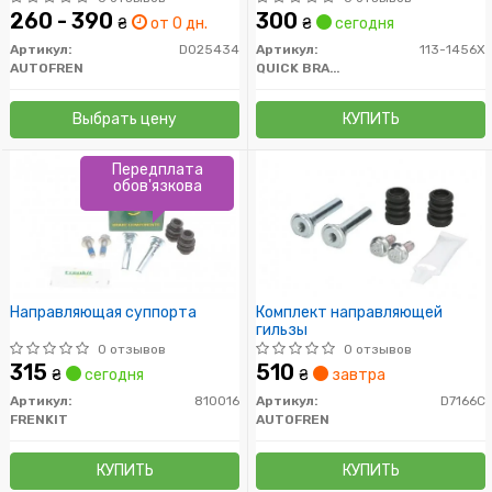
260 - 390
300
₴
от 0 дн.
₴
сегодня
Артикул:
D025434
Артикул:
113-1456X
AUTOFREN
QUICK BRAKE
Выбрать цену
КУПИТЬ
Передплата
обов'язкова
Направляющая суппорта
Комплект направляющей
гильзы
0 отзывов
0 отзывов
315
510
₴
сегодня
₴
завтра
Артикул:
810016
Артикул:
D7166C
FRENKIT
AUTOFREN
КУПИТЬ
КУПИТЬ