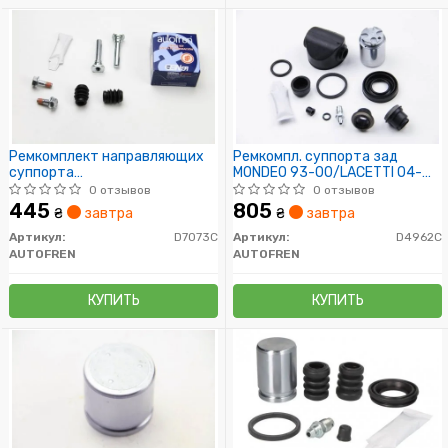
Ремкомплект направляющих
Ремкомпл. суппорта зад
суппорта
MONDEO 93-00/LACETTI 04-
Aveo/Epica/Evanda/Lanos/Lacetti/Nubira
(36мм) (с поршнем)
0 отзывов
0 отзывов
445
805
₴
завтра
₴
завтра
Артикул:
D7073C
Артикул:
D4962C
AUTOFREN
AUTOFREN
КУПИТЬ
КУПИТЬ