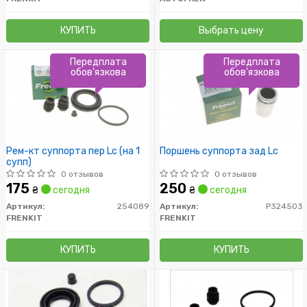
КУПИТЬ
Выбрать цену
Передплата
Передплата
обов'язкова
обов'язкова
Рем-кт суппорта пер Lc (на 1
Поршень суппорта зад Lc
супп)
0 отзывов
0 отзывов
175
250
₴
сегодня
₴
сегодня
Артикул:
254089
Артикул:
P324503
FRENKIT
FRENKIT
КУПИТЬ
КУПИТЬ