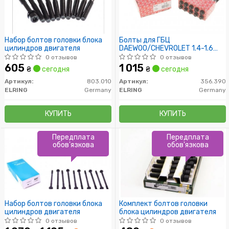
Набор болтов головки блока
Болты для ГБЦ
цилиндров двигателя
DAEWOO/CHEVROLET 1.4-1.6
16V (пр-во Elring)
0 отзывов
0 отзывов
605
1 015
₴
сегодня
₴
сегодня
Артикул:
803.010
Артикул:
356.390
ELRING
Germany
ELRING
Germany
КУПИТЬ
КУПИТЬ
Передплата
Передплата
обов'язкова
обов'язкова
Набор болтов головки блока
Комплект болтов головки
цилиндров двигателя
блока цилиндров двигателя
0 отзывов
0 отзывов