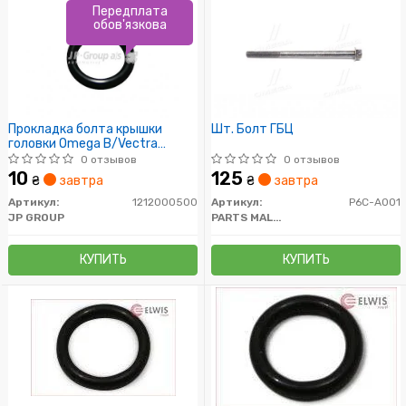
Передплата
обов'язкова
Прокладка болта крышки
Шт. Болт ГБЦ
головки Omega B/Vectra
B/C/Antara
0 отзывов
0 отзывов
10
125
₴
завтра
₴
завтра
Артикул:
1212000500
Артикул:
P6C-A001
JP GROUP
PARTS MALL (PMC)
КУПИТЬ
КУПИТЬ