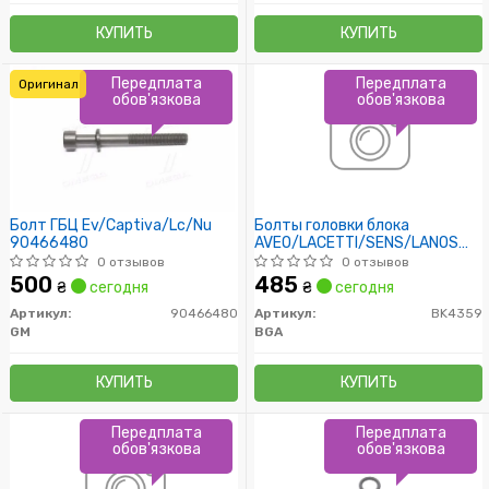
КУПИТЬ
КУПИТЬ
Передплата
Передплата
Оригинал
обов'язкова
обов'язкова
Болт ГБЦ Ev/Captiva/Lc/Nu
Болты головки блока
90466480
AVEO/LACETTI/SENS/LANOS
1.4/1.6i 95- (к-кт)
0 отзывов
0 отзывов
500
485
₴
сегодня
₴
сегодня
Артикул:
90466480
Артикул:
BK4359
GM
BGA
КУПИТЬ
КУПИТЬ
Передплата
Передплата
обов'язкова
обов'язкова