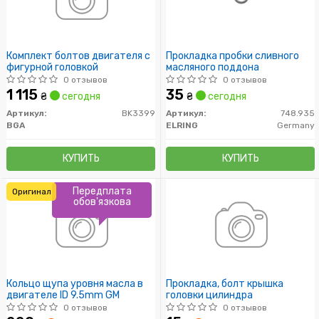
Комплект болтов двигателя с
Прокладка пробки сливного
фигурной головкой
масляного поддона
0 отзывов
0 отзывов
1 115
35
₴
сегодня
₴
сегодня
Артикул:
BK3399
Артикул:
748.935
BGA
ELRING
Germany
КУПИТЬ
КУПИТЬ
Передплата
Оригинал
обов'язкова
Кольцо щупа уровня масла в
Прокладка, болт крышка
двигателе ID 9.5mm GM
головки цилиндра
0 отзывов
0 отзывов