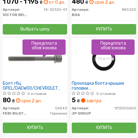
1 070 - 1 195
480
₴
от 0 дн.
₴
срок 2 дн.
Артикул:
14-32325-01
Артикул:
BK5320
VICTOR REINZ
BGA
Выбрать цену
КУПИТЬ
Передплата
Передплата
обов'язкова
обов'язкова
Болт гбц
Прокладка болта крышки
OPEL/DAEWOO/CHEVROLET
головки
(пр-во FEBI)
Nubira/Astra/Vectra/Zafira
0 отзывов
0 отзывов
80
5
₴
срок 2 дн.
₴
завтра
Артикул:
06543
Артикул:
1212000600
FEBI BILSTEIN
Германия
JP GROUP
КУПИТЬ
КУПИТЬ