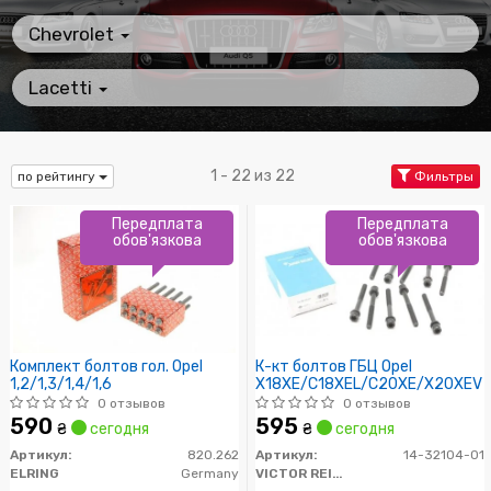
Chevrolet
Lacetti
1 - 22 из 22
по рейтингу
Фильтры
Передплата
Передплата
обов'язкова
обов'язкова
Комплект болтов гол. Opel
К-кт болтов ГБЦ Opel
1,2/1,3/1,4/1,6
X18XE/C18XEL/C20XE/X20XEV
0 отзывов
0 отзывов
590
595
₴
сегодня
₴
сегодня
Артикул:
820.262
Артикул:
14-32104-01
ELRING
Germany
VICTOR REINZ