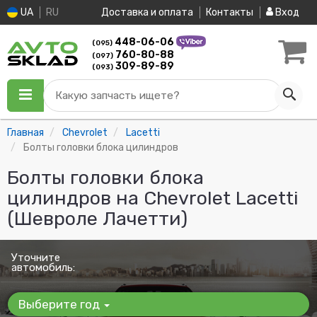
UA
RU
Доставка и оплата
Контакты
Вход
448-06-06
(095)
760-80-88
(097)
309-89-89
(093)
Какую запчасть ищете?
Главная
Chevrolet
Lacetti
Болты головки блока цилиндров
Болты головки блока
цилиндров на Chevrolet Lacetti
(Шевроле Лачетти)
Уточните
автомобиль:
Выберите год