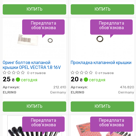
КУПИТЬ
КУПИТЬ
Передплата
Передплата
обов'язкова
обов'язкова
Оринг болтов клапаной
Прокладка клапанной крышки
крышки OPEL VECTRA 1.8 16V
0 отзывов
0 отзывов
25
20
₴
сегодня
₴
сегодня
Артикул:
212.610
Артикул:
476.820
ELRING
Germany
ELRING
Germany
КУПИТЬ
КУПИТЬ
Передплата
Передплата
обов'язкова
обов'язкова