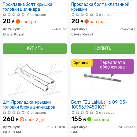
Прокладка болт крышка
Прокладка болта клапанной
головки цилиндра
крышки
0 отзывов
0 отзывов
20
20
₴
завтра
₴
завтра
Артикул:
7749051
Артикул:
7542647
Elwis Royal
Elwis Royal
КУПИТЬ
КУПИТЬ
Передплата
Оригинал
обов'язкова
Шт. Прокладка, крышки
Болт ГБЦ LaNuLc1.6 09103-
головки блока цилиндров
10056/94501031
0 отзывов
0 отзывов
260
155
₴
срок 2 дн.
₴
сегодня
Артикул:
P1G-C001G
Артикул:
94501031
PARTS MALL (PMC)
GM