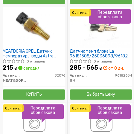
Передплата
Оригинал
обов'язкова
MEATDORIA OPEL Датчик
Датчик темп блока La
температуры воды Astra
96181508/25036898/9618263
G,Insignia,Vectra B/C,Chevrolet
(бол)
0 отзывов
0 отзывов
Aveo,Lacetti,Daewoo
215
285 - 565
₴
сегодня
₴
от 0 дн.
Lanos,lada
Артикул:
82076
Артикул:
96182634
MEAT&DORIA
GM
КУПИТЬ
Выбрать цену
Передплата
Передплата
Оригинал
Оригинал
обов'язкова
обов'язкова