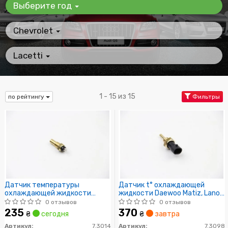
Выберите год
Chevrolet
Lacetti
1 - 15 из 15
по рейтингу
Фильтры
Датчик температуры
Датчик t° охлаждающей
охлаждающей жидкости
жидкости Daewoo Matiz, Lanos
Daewoo Lanos, Leganza, Nubira
1.4,1.5,1.6, Nubira I/II
0 отзывов
0 отзывов
I/II
235
370
₴
сегодня
₴
завтра
Артикул:
7.3014
Артикул:
7.3098