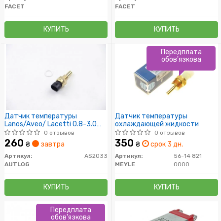
FACET
FACET
КУПИТЬ
КУПИТЬ
Передплата
обов'язкова
Датчик температуры
Датчик температуры
Lanos/Aveo/ Lacetti 0.8-3.0
охлаждающей жидкости
89-
0 отзывов
0 отзывов
260
350
₴
завтра
₴
срок 3 дн.
Артикул:
AS2033
Артикул:
56-14 821
AUTLOG
MEYLE
0000
КУПИТЬ
КУПИТЬ
Передплата
обов'язкова