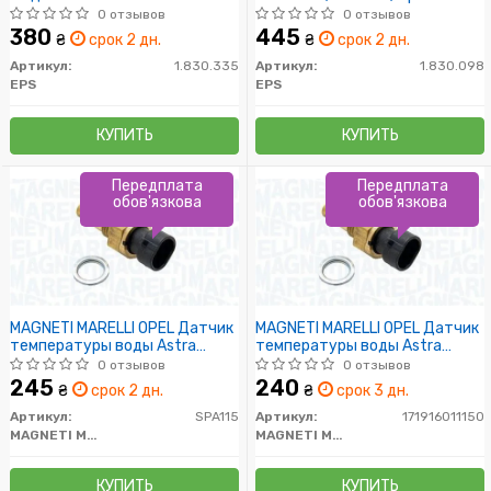
Captiva/Cruze/Epica 2.0CDTI
0 отзывов
0 отзывов
05-
380
445
₴
срок 2 дн.
₴
срок 2 дн.
Артикул:
1.830.335
Артикул:
1.830.098
EPS
EPS
КУПИТЬ
КУПИТЬ
Передплата
Передплата
обов'язкова
обов'язкова
MAGNETI MARELLI OPEL Датчик
MAGNETI MARELLI OPEL Датчик
температуры воды Astra
температуры воды Astra
G,Insignia,Vectra B/C,Chevrolet
G,Insignia,Vectra B/C,Chevrolet
0 отзывов
0 отзывов
Aveo,Lacetti,Daewoo
Aveo,Lacetti,Daewoo
245
240
₴
срок 2 дн.
₴
срок 3 дн.
Lanos,lada
Lanos,lada
Артикул:
SPA115
Артикул:
171916011150
MAGNETI MARELLI
MAGNETI MARELLI
КУПИТЬ
КУПИТЬ