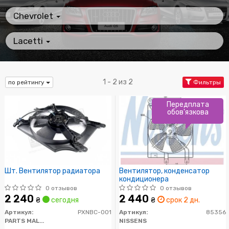
Chevrolet
Lacetti
1 - 2 из 2
по рейтингу
Фильтры
Передплата
обов'язкова
Шт. Вентилятор радиатора
Вентилятор, конденсатор
кондиционера
0 отзывов
0 отзывов
2 240
2 440
₴
сегодня
₴
срок 2 дн.
Артикул:
PXNBC-001
Артикул:
85356
PARTS MALL (PMC)
NISSENS