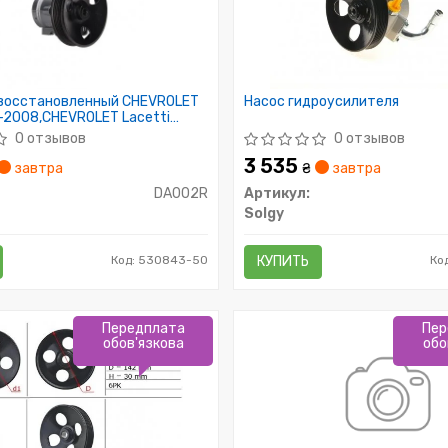
 восстановленный CHEVROLET
Насос гидроусилителя
-2008,CHEVROLET Lacetti
OO Nubira 1997-2007 П
0 отзывов
0 отзывов
3 535
завтра
₴
завтра
DA002R
Артикул:
Solgy
Код: 530843-50
КУПИТЬ
Ко
Передплата
Пер
обов'язкова
обо