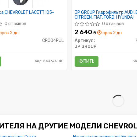
са CHEVROLET LACETTI 05-
JP GROUP Гидрофильтр AUDI, 
CITROEN, FIAT, FORD, HYUNDAI
0 отзывов
0 отзывов
2 640
срок 2 дн.
₴
срок 2 дн.
CR004PUL
Артикул:
JP GROUP
Код: 544674-40
КУПИТЬ
Ко
ИТЕЛЯ НА ДРУГИЕ МОДЕЛИ CHEVRO
оусилителя Cruze
Насос гидроусилителя Evanda