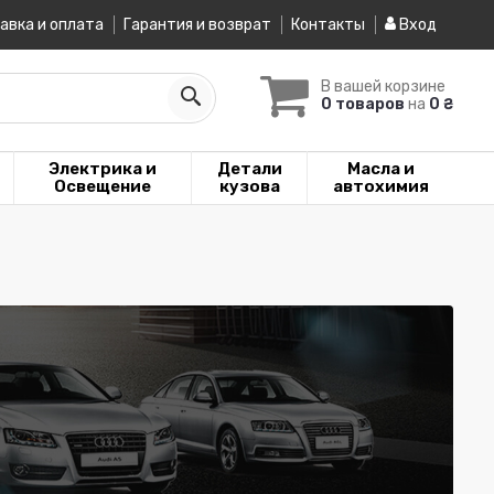
авка и оплата
Гарантия и возврат
Контакты
Вход
В вашей корзине
0 товаров
на
0 ₴
Электрика и
Детали
Масла и
Освещение
кузова
автохимия