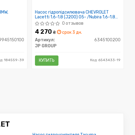
BMW,
Насос гідропідсилювача CHEVROLET
Lacetti 1.6-1.8 (J200) 05- /Nubira 1.6-1.8
05-13
0 отзывов
4 270
₴
срок 3 дн.
9945150100
Артикул:
6345100200
JP GROUP
д: 184559-39
КУПИТЬ
Код: 6543433-19
LET
Насос гидроусилителя Tacuma