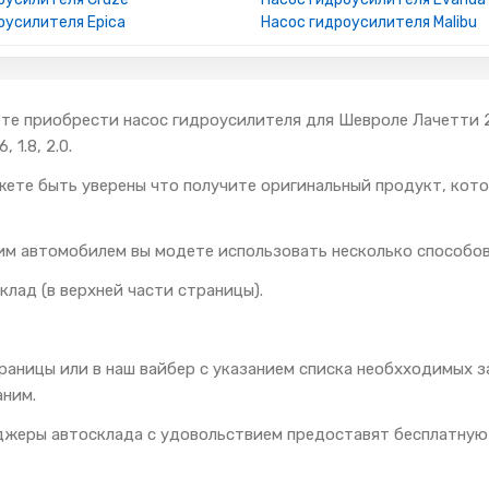
оусилителя Epica
Насос гидроусилителя Malibu
те приобрести насос гидроусилителя для Шевроле Лачетти 2002
 1.8, 2.0.
жете быть уверены что получите оригинальный продукт, ко
им автомобилем вы модете использовать несколько способов
клад (в верхней части страницы).
траницы или в наш вайбер с указанием списка необхходимых
аним.
еджеры автосклада с удовольствием предоставят бесплатную