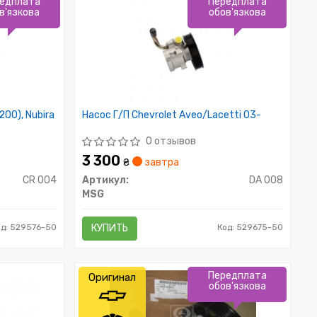
едплата
Передплата
в'язкова
обов'язкова
200), Nubira
Насос Г/П Chevrolet Aveo/Lacetti 03-
0 отзывов
3 300
₴
завтра
CR 004
Артикул:
DA 008
MSG
од: 529576-50
КУПИТЬ
Код: 529675-50
Передплата
Оригинал
обов'язкова