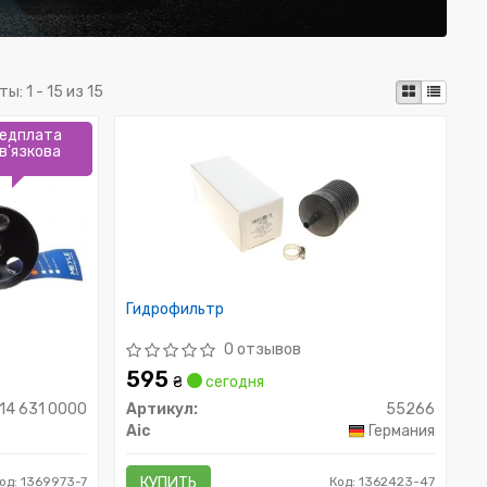
ты:
1 - 15 из 15
едплата
в'язкова
Гидрофильтр
0 отзывов
595
₴
сегодня
14 631 0000
Артикул:
55266
Aic
Германия
од: 1369973-7
КУПИТЬ
Код: 1362423-47