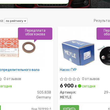
а:
Результа
по рейтингу
Передплата
Пер
обов'язкова
обо
аспределительного вала
Насос ГУР
0 отзывов
0 отзывов
6 900
егодня
₴
сегодня
505.838
Артикул:
29-
Germany
MEYLE
Код: 151990-1
КУПИТЬ
К