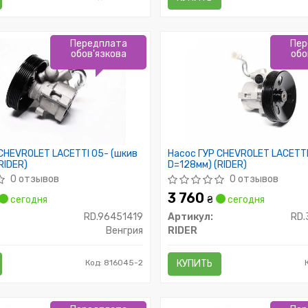
Передплата
Пер
обов'язкова
обо
CHEVROLET LACETTI 05- (шкив
Насос ГУР CHEVROLET LACETTI 
RIDER)
D=128мм) (RIDER)
0 отзывов
0 отзывов
3 760
сегодня
₴
сегодня
RD.96451419
Артикул:
RD.
Венгрия
RIDER
Код: 816045-2
КУПИТЬ