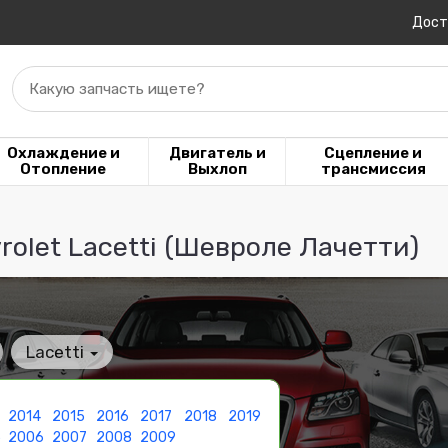
Дост
Какую запчасть ищете?
Охлаждение и
Двигатель и
Сцепление и
Отопление
Выхлоп
трансмиссия
olet Lacetti (Шевроле Лачетти)
Lacetti
2014
2015
2016
2017
2018
2019
5
2006
2007
2008
2009