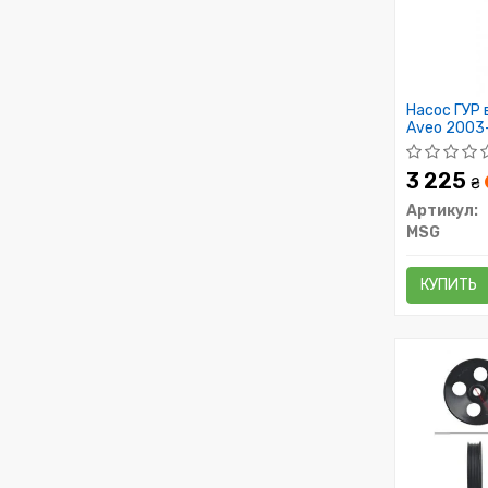
Насос ГУР
Aveo 2003
2003-,DAEW
3 225
₴
Артикул:
MSG
КУПИТЬ