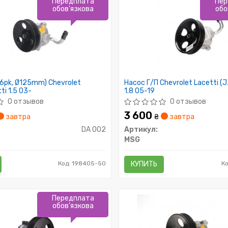
Передплата
Пер
обов'язкова
обо
(6pk, Ø125mm) Chevrolet
Насос Г/П Chevrolet Lacetti (J
i 1.5 03-
1.8 05-19
0 отзывов
0 отзывов
3 600
завтра
₴
завтра
DA 002
Артикул:
MSG
Код: 198405-50
КУПИТЬ
К
Передплата
обов'язкова