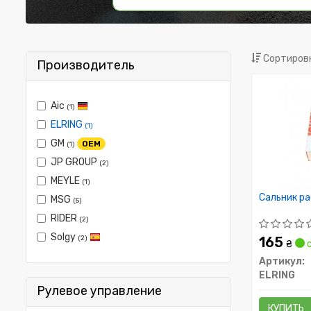
Сортировк
Производитель
Aic
(1)
ELRING
(1)
GM
OEM
(1)
JP GROUP
(2)
MEYLE
(1)
Сальник р
MSG
(5)
RIDER
(2)
Solgy
(2)
165
₴
с
Артикул:
ELRING
Рулевое управление
КУПИТЬ