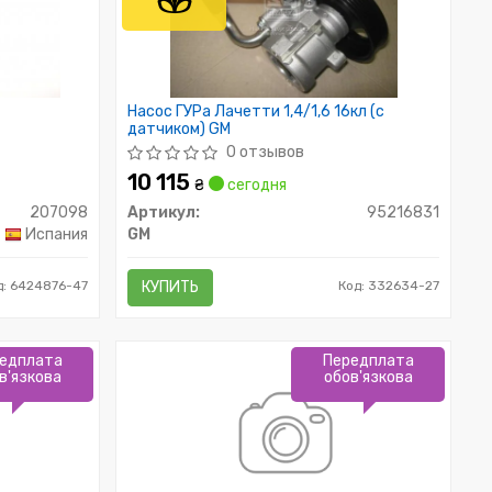
Насос ГУРа Лачетти 1,4/1,6 16кл (с
датчиком) GM
0 отзывов
10 115
₴
сегодня
207098
Артикул:
95216831
Испания
GM
д: 6424876-47
КУПИТЬ
Код: 332634-27
едплата
Передплата
в'язкова
обов'язкова