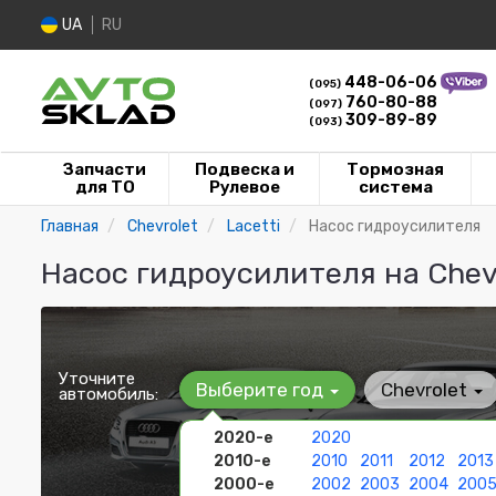
UA
RU
448-06-06
(095)
760-80-88
(097)
309-89-89
(093)
Запчасти
Подвеска и
Тормозная
для ТО
Рулевое
система
Главная
Chevrolet
Lacetti
Насос гидроусилителя
Насос гидроусилителя на Chevr
Уточните
Выберите год
Chevrolet
автомобиль:
2020-е
2020
2010-е
2010
2011
2012
2013
2000-е
2002
2003
2004
200