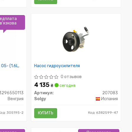
едплата
в'язкова
05- (1.6L,
Насос гидроусилителя
0 отзывов
4 135
₴
сегодня
3296550113
Артикул:
207083
Венгрия
Solgy
Испания
Код: 305195-2
КУПИТЬ
Код: 6382599-47