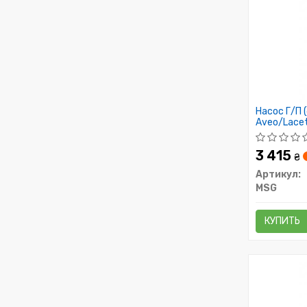
Насос Г/П 
Aveo/Lacett
3 415
₴
Артикул:
MSG
КУПИТЬ