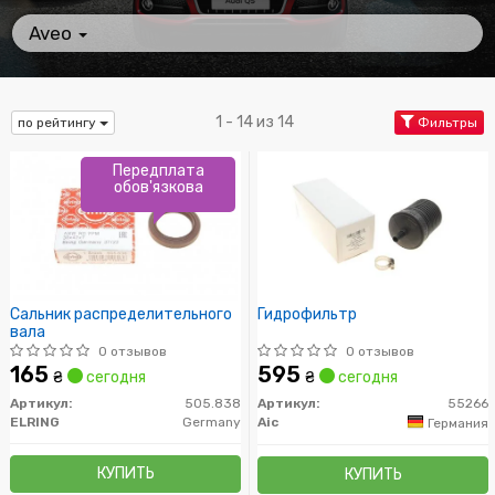
Aveo
1 - 14 из 14
по рейтингу
Фильтры
Передплата
обов'язкова
Сальник распределительного
Гидрофильтр
вала
0 отзывов
0 отзывов
165
595
₴
сегодня
₴
сегодня
Артикул:
505.838
Артикул:
55266
ELRING
Germany
Aic
Германия
КУПИТЬ
КУПИТЬ