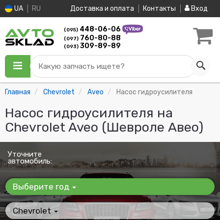
UA
RU
Доставка и оплата
Контакты
Вход
448-06-06
(095)
760-80-88
(097)
309-89-89
(093)
Какую запчасть ищете?
Главная
Chevrolet
Aveo
Насос гидроусилителя
Насос гидроусилителя на
Chevrolet Aveo (Шевроле Авео)
Уточните
автомобиль:
Выберите год
Chevrolet