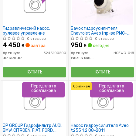
Гидравлический насос,
Бачок гидроусилителя
рулевое управление
Chevrolet Aveo (пр-во PMC-
ESSENCE)
0 отзывов
0 отзывов
4 450
950
₴
завтра
₴
сегодня
Артикул:
3245100200
Артикул:
HCEWC-018
JP GROUP
PARTS MALL (PMC)
КУПИТЬ
КУПИТЬ
Передплата
Передплата
Оригинал
обов'язкова
обов'язкова
JP GROUP Гидрофильтр AUDI,
Насос гидроусилителя Аveo
BMW, CITROEN, FIAT, FORD,
t255 1.2 08-2011
HYUNDAI
0 отзывов
0 отзывов