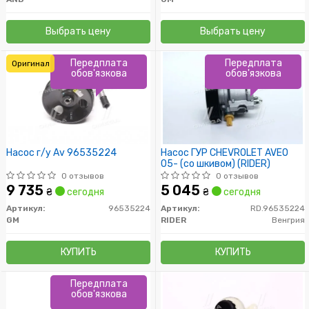
Выбрать цену
Выбрать цену
Передплата
Передплата
Оригинал
обов'язкова
обов'язкова
Насос г/у Av 96535224
Насос ГУР CHEVROLET AVEO
05- (со шкивом) (RIDER)
0 отзывов
0 отзывов
9 735
5 045
₴
сегодня
₴
сегодня
Артикул:
96535224
Артикул:
RD.96535224
GM
RIDER
Венгрия
КУПИТЬ
КУПИТЬ
Передплата
обов'язкова