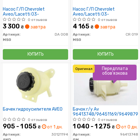
Насос Г/П Chevrolet
Насос Г/П Chevrolet
Aveo/Lacetti 03-
Aveo/Lacetti 03-
0 отзывов
0 отзывов
3 300
4 165
₴
завтра
₴
завтра
Артикул:
DA 008
Артикул:
CR 019
MSG
MSG
КУПИТЬ
КУПИТЬ
Передплата
Оригинал
обов'язкова
Бачек гидроусилителя AVEO
Бачок г/у Av
96413748/96451169/9649879
0 отзывов
0 отзывов
905 - 1 055
1 040 - 1 275
₴
от 1 дн.
₴
от 0 дн.
Артикул:
30121194
Артикул:
96413748
AND
GM