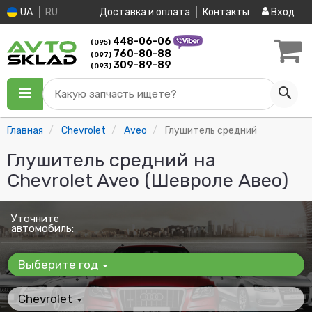
UA
RU
Доставка и оплата
Контакты
Вход
448-06-06
(095)
760-80-88
(097)
309-89-89
(093)
Какую запчасть ищете?
Главная
Chevrolet
Aveo
Глушитель средний
Глушитель средний на
Chevrolet Aveo (Шевроле Авео)
Уточните
автомобиль:
Выберите год
Chevrolet