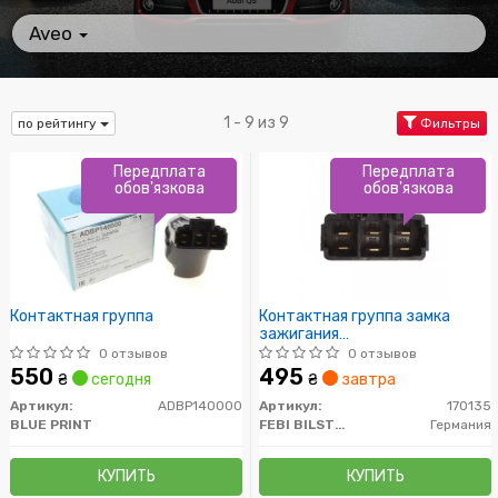
Aveo
1 - 9 из 9
по рейтингу
Фильтры
Передплата
Передплата
обов'язкова
обов'язкова
Контактная группа
Контактная группа замка
зажигания
CHEVROLET/DAEWOO
0 отзывов
0 отзывов
Evanda/Lacetti/Lanos/Nubira
550
495
₴
сегодня
₴
завтра
"97-13
Артикул:
ADBP140000
Артикул:
170135
BLUE PRINT
FEBI BILSTEIN
Германия
КУПИТЬ
КУПИТЬ