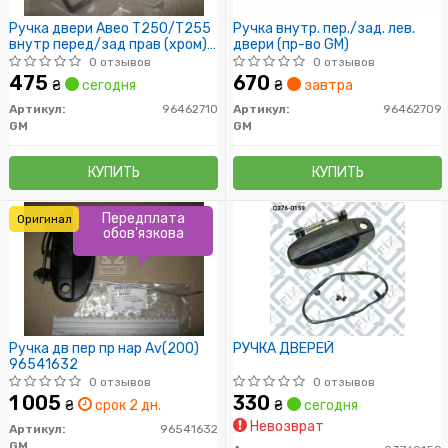
Ручка двери Авео Т250/Т255
Ручка внутр. пер./зад. лев.
внутр перед/зад прав (хром)
двери (пр-во GM)
GM
0 отзывов
0 отзывов
475
670
₴
сегодня
₴
завтра
Артикул:
96462710
Артикул:
96462709
GM
GM
КУПИТЬ
КУПИТЬ
Передплата
Оригинал
обов'язкова
Ручка дв пер пр нар Av(200)
РУЧКА ДВЕРЕЙ
96541632
0 отзывов
0 отзывов
1 005
330
₴
срок 2 дн.
₴
сегодня
Невозврат
Артикул:
96541632
GM