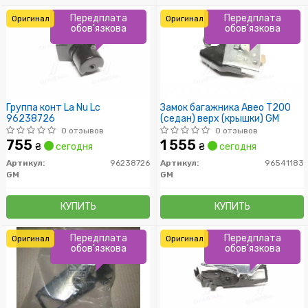
Передплата
Передплата
Оригинал
Оригинал
обов'язкова
обов'язкова
Группа конт La Nu Lc
Замок багажника Авео Т200
96238726
(седан) верх (крышки) GM
0 отзывов
0 отзывов
755
1 555
₴
сегодня
₴
сегодня
Артикул:
96238726
Артикул:
96541183
GM
GM
КУПИТЬ
КУПИТЬ
Передплата
Передплата
Оригинал
Оригинал
обов'язкова
обов'язкова