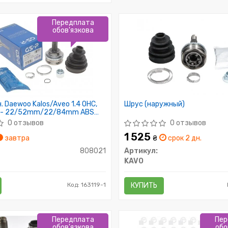
Передплата
обов'язкова
 Daewoo Kalos/Aveo 1.4 OHC,
Шрус (наружный)
02- 22/52mm/22/84mm ABS
0 отзывов
0 отзывов
1 525
завтра
₴
срок 2 дн.
808021
Артикул:
KAVO
Код: 163119-1
КУПИТЬ
Передплата
Пер
обов'язкова
обо