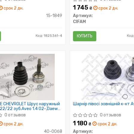
1 745
срок 2 дн.
₴
срок 2 дн.
15-1849
Артикул:
CIFAM
Код: 1825361-4
КУПИТЬ
Код
E CHEVROLET Шрус наружный
Шарнір півосі зовнішній к-кт 
 22/22 зуб.Aveo 1.4 02-,Daewoo
0 отзывов
0 отзывов
1 180
срок 2 дн.
₴
срок 2 дн.
40-0068
Артикул: