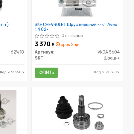
2mm)
SKF CHEVROLET Шрус внешний к-кт Aveo
1.4 02-
0 отзывов
3 370
.
₴
срок 2 дн.
62W18
Артикул:
VKJA 5604
SKF
Швеция
Код: 6733503
КУПИТЬ
Код: 25103-39