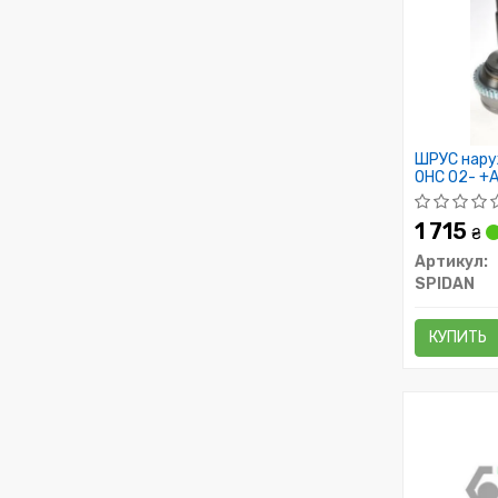
ШРУС наруж
OHC 02- +
1 715
₴
Артикул:
SPIDAN
КУПИТЬ