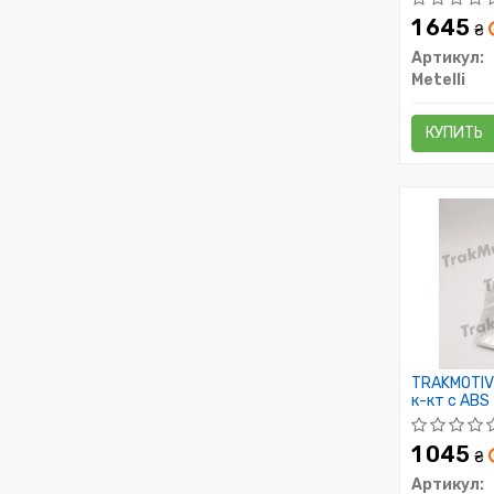
1 645
₴
Артикул:
Metelli
КУПИТЬ
TRAKMOTIV
к-кт с ABS
Lanos
1 045
₴
Артикул: