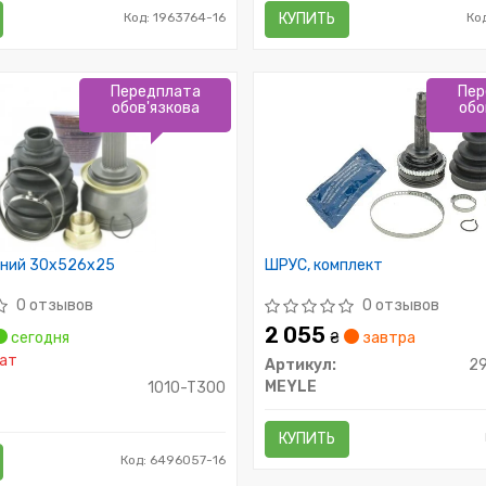
Код: 1963764-16
КУПИТЬ
Ко
Передплата
Пер
обов'язкова
обо
ний 30x526x25
ШРУС, комплект
0 отзывов
0 отзывов
2 055
сегодня
₴
завтра
ат
Артикул:
2
MEYLE
1010-T300
КУПИТЬ
Код: 6496057-16