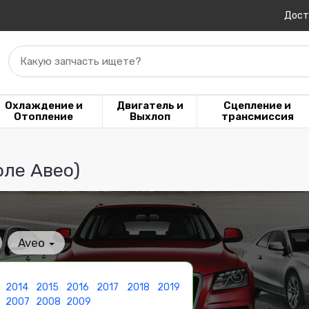
Дост
Какую запчасть ищете?
Охлаждение и
Двигатель и
Сцепление и
Отопление
Выхлоп
трансмиссия
оле Авео)
Aveo
2014
2015
2016
2017
2018
2019
6
2007
2008
2009