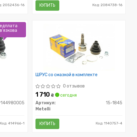
д: 2052436-16
КУПИТЬ
Код: 2084738-16
едплата
в'язкова
ШРУС со смазкой в комплекте
0 отзывов
1 710
₴
сегодня
9144980005
Артикул:
15-1845
Metelli
Код: 414966-1
КУПИТЬ
Код: 1140757-4