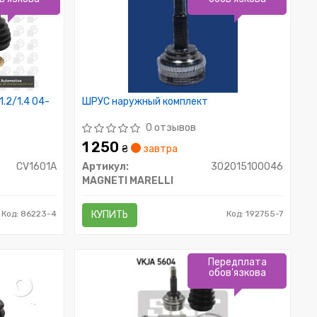
.2/1.4 04-
ШРУС наружный комплект
0 отзывов
1 250
₴
завтра
CV1601A
Артикул:
302015100046
MAGNETI MARELLI
Код: 86223-4
КУПИТЬ
Код: 192755-7
Передплата
обов'язкова