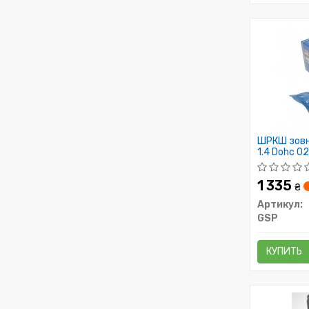
ШРКШ зовн.
1.4 Dohc 
47T
1 335
₴
Артикул:
GSP
КУПИТЬ