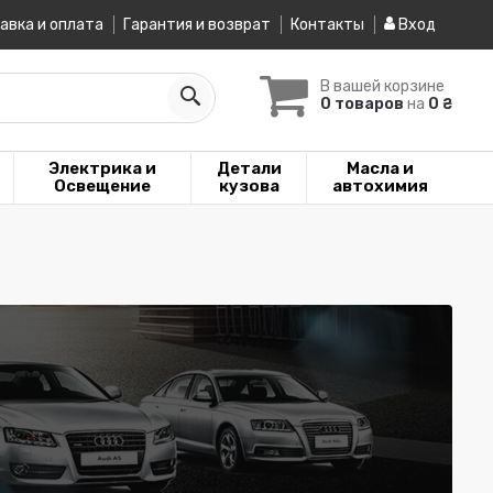
авка и оплата
Гарантия и возврат
Контакты
Вход
В вашей корзине
0 товаров
на
0 ₴
Электрика и
Детали
Масла и
Освещение
кузова
автохимия