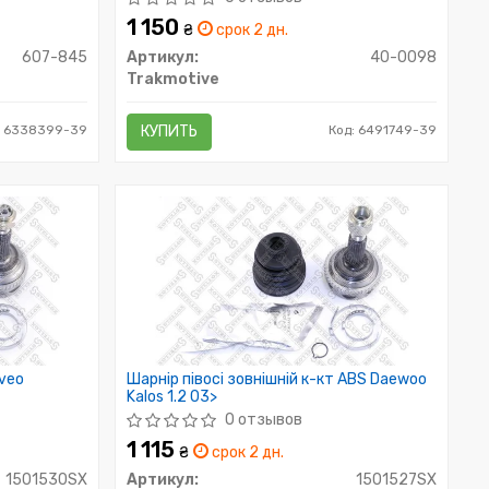
16V (19) 95-97
1 150
₴
срок 2 дн.
607-845
Артикул:
40-0098
Trakmotive
: 6338399-39
КУПИТЬ
Код: 6491749-39
Aveo
Шарнір півосі зовнішній к-кт ABS Daewoo
Kalos 1.2 03>
0 отзывов
1 115
₴
срок 2 дн.
1501530SX
Артикул:
1501527SX