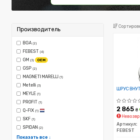
Сортировк
Производитель
BGA
(2)
FEBEST
(4)
GM
OEM
(3)
GSP
(2)
MAGNETI MARELLI
(1)
Metelli
(3)
ШРУС ВНУ
MEYLE
(1)
PROFIT
(1)
2 865
₴
Q-FIX
(1)
Невозвр
SKF
(1)
Артикул:
SPIDAN
(2)
FEBEST
Показать все ↓