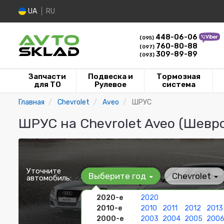
UA
RU
448-06-06
(095)
760-80-88
(097)
309-89-89
(093)
Запчасти
Подвеска и
Тормозная
для ТО
Рулевое
система
Главная
Chevrolet
Aveo
ШРУС
ШРУС на Chevrolet Aveo (Шевр
Уточните
Выберите год
Chevrolet
автомобиль:
2020-е
2020
2010-е
2010
2011
2012
2013
2000-е
2003
2004
2005
200