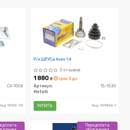
Р/к ШРУСа Aveo 1,4
0 отзывов
1 880
₴
срок 3 дн.
CV-1006
Артикул:
15-1530
Metelli
Код: 19129-39
КУПИТЬ
Код: 749856-7
едплата
Передплата
в'язкова
обов'язкова