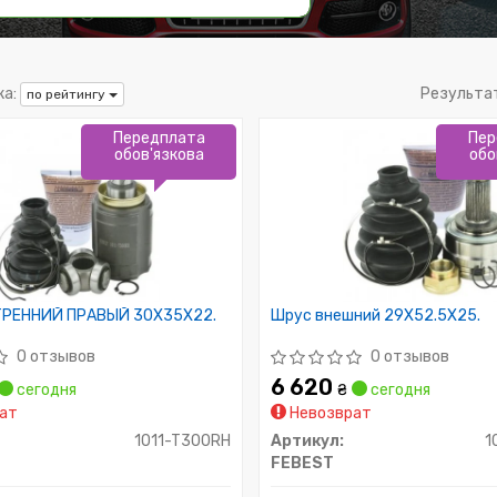
а:
Результа
по рейтингу
Передплата
Пер
обов'язкова
обо
ТРЕННИЙ ПРАВЫЙ 30X35X22.
Шрус внешний 29X52.5X25.
0 отзывов
0 отзывов
6 620
сегодня
₴
сегодня
ат
Невозврат
1011-T300RH
Артикул:
1
FEBEST