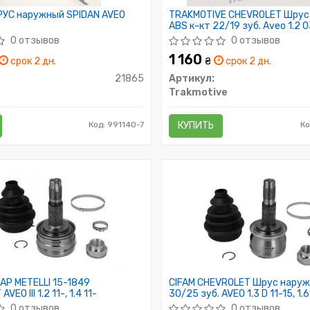
УС наружный SPIDAN AVEO
TRAKMOTIVE CHEVROLET Шрус
ABS к-кт 22/19 зуб. Aveo 1.2 
0 отзывов
0 отзывов
1 160
срок 2 дн.
₴
срок 2 дн.
21865
Артикул:
Trakmotive
Код: 991140-7
КУПИТЬ
Ко
AP METELLI 15-1849
CIFAM CHEVROLET Шрус наруж
EO III 1.2 11-, 1.4 11-
30/25 зуб. AVEO 1.3 D 11-15, 1.6
0 отзывов
0 отзывов