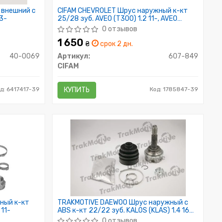
 внешний с
CIFAM CHEVROLET Шрус наружный к-кт
03-
25/28 зуб. AVEO (T300) 1.2 11-, AVEO
седан (T300) 1.2 11-, AVEO (T300) 1.4 11-
0 отзывов
1 650
₴
срок 2 дн.
40-0069
Артикул:
607-849
CIFAM
д: 6417417-39
КУПИТЬ
Код: 1785847-39
ный к-кт
TRAKMOTIVE DAEWOO Шрус наружный c
 11-
ABS к-кт 22/22 зуб. KALOS (KLAS) 1.4 16V
03-, LANOS / SENS (KLAT) 1.5 97-, NEXIA 1.5
0 отзывов