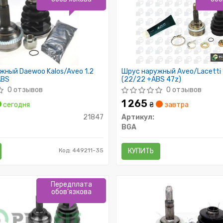
ный Daewoo Kalos/Aveo 1.2
Шрус наружный Aveo/Lacetti 1
ABS
(22/22 +ABS 47z)
0 отзывов
0 отзывов
1 265
сегодня
₴
завтра
21847
Артикул:
BGA
Код: 449211-35
КУПИТЬ
Передплата
обов'язкова