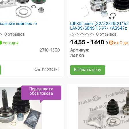
азкой в комплекте
ШРКШ зовн. (22/22z D52 L15
LANOS/SENS 1.5 97- +ABS47z
0 отзывов
0 отзывов
1 455 - 1 610
сегодня
₴
от 0 дн
2710-1530
Артикул:
JAPKO
Код: 1140309-4
Выбрать цену
Передплата
обов'язкова