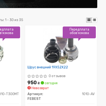
ты:
1 - 30 из 35
едплата
Передплата
в'язкова
обов'язкова
Шрус внешний 19X52X22
0 отзывов
950
₴
сегодня
Невозврат
010-T300MT
Артикул:
1010-AV
FEBEST