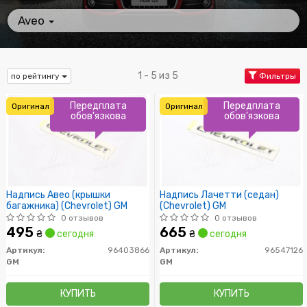
Aveo
1 - 5 из 5
по рейтингу
Фильтры
Передплата
Передплата
Оригинал
Оригинал
обов'язкова
обов'язкова
Надпись Авео (крышки
Надпись Лачетти (седан)
багажника) (Chevrolet) GM
(Chevrolet) GM
0 отзывов
0 отзывов
495
665
₴
сегодня
₴
сегодня
Артикул:
96403866
Артикул:
96547126
GM
GM
КУПИТЬ
КУПИТЬ