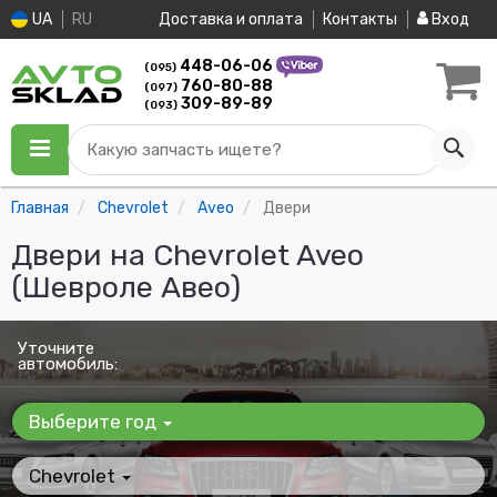
UA
RU
Доставка и оплата
Контакты
Вход
448-06-06
(095)
760-80-88
(097)
309-89-89
(093)
Какую запчасть ищете?
Главная
Chevrolet
Aveo
Двери
Двери на Chevrolet Aveo
(Шевроле Авео)
Уточните
автомобиль:
Выберите год
Chevrolet