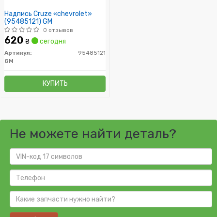
Надпись Cruze «chevrolet»
(95485121) GM
0 отзывов
620
₴
сегодня
Артикул:
95485121
GM
КУПИТЬ
Не можете найти деталь?