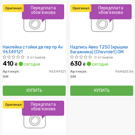
Передплата
Передплата
Оригинал
Оригинал
обов'язкова
обов'язкова
Наклейка стойки дв пер пр Av
Надпись Авео Т250 (крышки
96349121
багажника) (Chevrolet) GM
0 отзывов
0 отзывов
410
630
₴
сегодня
₴
сегодня
Артикул:
96349121
Артикул:
96462536
GM
GM
КУПИТЬ
КУПИТЬ
Передплата
Оригинал
обов'язкова