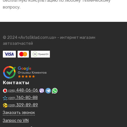
бесплатную консультацию по любому техническому
вопросу.
© 2024 «AvtoSklad.com.ua» - интернет магазин
автозапчастей
Контакты
448-06-06
(095)
760-80-88
(097)
309-89-89
(093)
Заказать звонок
Запрос по VIN