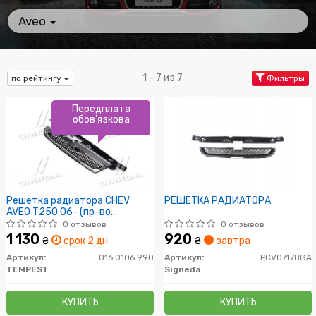
Aveo
1 - 7 из 7
по рейтингу
Фильтры
Передплата
обов'язкова
Решетка радиатора CHEV
РЕШЕТКА РАДИАТОРА
AVEO T250 06- (пр-во
TEMPEST)
0 отзывов
0 отзывов
1 130
920
₴
срок 2 дн.
₴
завтра
Артикул:
016 0106 990
Артикул:
PCV07178GA
TEMPEST
Signeda
КУПИТЬ
КУПИТЬ