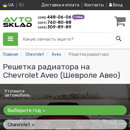
UA
RU
Доставка и оплата
Контакты
Вход
448-06-06
(095)
760-80-88
(097)
309-89-89
(093)
Какую запчасть ищете?
Главная
Chevrolet
Aveo
Решетка радиатора
Решетка радиатора на
Chevrolet Aveo (Шевроле Авео)
Уточните
автомобиль:
Выберите год
Chevrolet