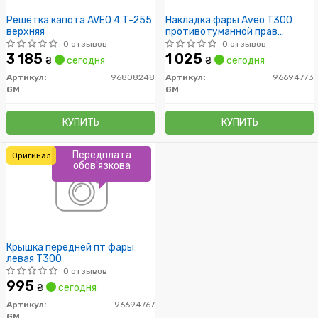
Решётка капота AVEO 4 Т-255
Накладка фары Aveo T300
верхняя
противотуманной прав
(рамка) (96694773) GM
0 отзывов
0 отзывов
3 185
1 025
₴
сегодня
₴
сегодня
Артикул:
96808248
Артикул:
96694773
GM
GM
КУПИТЬ
КУПИТЬ
Передплата
Оригинал
обов'язкова
Крышка передней пт фары
левая T300
0 отзывов
995
₴
сегодня
Артикул:
96694767
GM