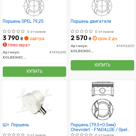
Поршень OPEL 79,25
Поршень двигателя
0 отзывов
0 отзывов
3 790
2 570
₴
завтра
₴
срок 2 дн.
Невозврат
Артикул:
41492600
KOLBENSCHMIDT
Артикул:
41492610
KOLBENSCHMIDT
КУПИТЬ
КУПИТЬ
Шт. Поршень
Поршень (79,5+0.5мм)
Chevrolet - F16D4,LDE / Opel
A16XER,B16XER,Z16XER
0 отзывов
0 отзывов