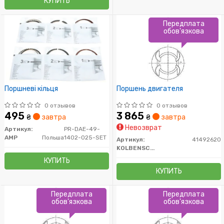
КУПИТЬ
Передплата
обов'язкова
Поршневі кільця
Поршень двигателя
0 отзывов
0 отзывов
495
3 865
₴
завтра
₴
завтра
Невозврат
Артикул:
PR-DAE-49-
AMP
Польша
1402-025-SET
Артикул:
41492620
KOLBENSCHMIDT
КУПИТЬ
КУПИТЬ
Передплата
Передплата
обов'язкова
обов'язкова