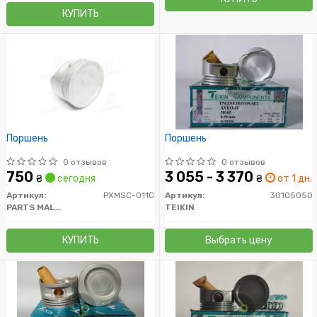
КУПИТЬ
Поршень
Поршень
0 отзывов
0 отзывов
750
3 055 - 3 370
₴
сегодня
₴
от 1 дн.
Артикул:
PXMSC-011C
Артикул:
30105050
PARTS MALL (PMC)
TEIKIN
КУПИТЬ
Выбрать цену