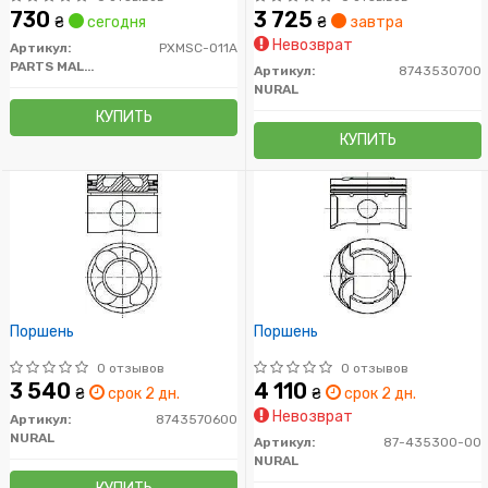
730
3 725
₴
сегодня
₴
завтра
Невозврат
Артикул:
PXMSC-011A
PARTS MALL (PMC)
Артикул:
8743530700
NURAL
КУПИТЬ
КУПИТЬ
Поршень
Поршень
0 отзывов
0 отзывов
3 540
4 110
₴
срок 2 дн.
₴
срок 2 дн.
Невозврат
Артикул:
8743570600
NURAL
Артикул:
87-435300-00
NURAL