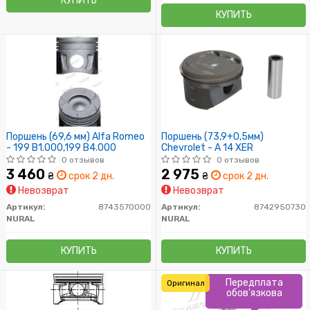
КУПИТЬ
КУПИТЬ
Поршень (69,6 мм) Alfa Romeo
Поршень (73,9+0,5мм)
- 199 B1.000,199 B4.000
Chevrolet - A 14 XER
0 отзывов
0 отзывов
3 460
2 975
₴
срок 2 дн.
₴
срок 2 дн.
Невозврат
Невозврат
Артикул:
8743570000
Артикул:
8742950730
NURAL
NURAL
КУПИТЬ
КУПИТЬ
Передплата
Оригинал
обов'язкова