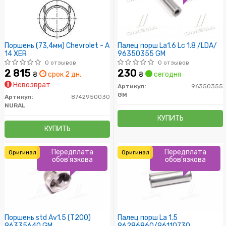
Поршень (73,4мм) Chevrolet - A
Палец порш La1.6 Lc 1.8 /LDA/
14 XER
96350355 GM
0 отзывов
0 отзывов
2 815
230
₴
срок 2 дн.
₴
сегодня
Невозврат
Артикул:
96350355
GM
Артикул:
8742950030
NURAL
КУПИТЬ
КУПИТЬ
Передплата
Передплата
Оригинал
Оригинал
обов'язкова
обов'язкова
Поршень std Av1.5 (T200)
Палец порш La 1.5
96335640 GM
96286860/96110730