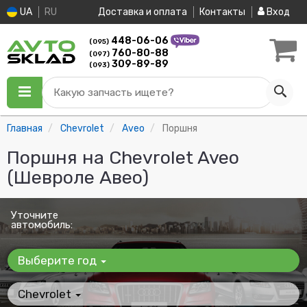
UA
RU
Доставка и оплата
Контакты
Вход
448-06-06
(095)
760-80-88
(097)
309-89-89
(093)
Какую запчасть ищете?
Главная
Chevrolet
Aveo
Поршня
Поршня на Chevrolet Aveo
(Шевроле Авео)
Уточните
автомобиль:
Выберите год
Chevrolet