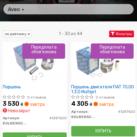
Aveo
1 - 30 из 44
по рейтингу
Фильтры
Передплата
Передплата
обов'язкова
обов'язкова
Поршень
Поршень двигателя FIAT 70,00
1.3 D Multijet
0 отзывов
0 отзывов
3 530
4 305
₴
завтра
₴
завтра
Невозврат
Артикул:
41287620
KOLBENSCHMIDT
Артикул:
41287600
KOLBENSCHMIDT
КУПИТЬ