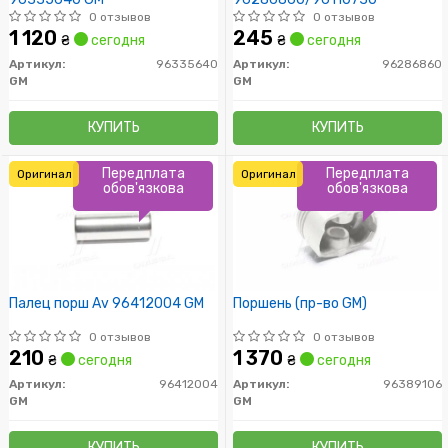
0 отзывов
0 отзывов
1 120
245
₴
сегодня
₴
сегодня
Артикул:
96335640
Артикул:
96286860
GM
GM
КУПИТЬ
КУПИТЬ
Передплата
Передплата
Оригинал
Оригинал
обов'язкова
обов'язкова
Палец порш Av 96412004 GM
Поршень (пр-во GM)
0 отзывов
0 отзывов
210
1 370
₴
сегодня
₴
сегодня
Артикул:
96412004
Артикул:
96389106
GM
GM
КУПИТЬ
КУПИТЬ