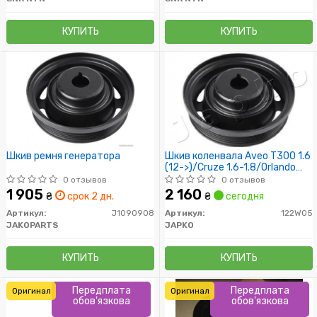
VECTRA-C ZAFIRA-B SNR
VECTRA-C ZAFIRA-B SNR
DPF353.02
DPF353.02
КУПИТЬ
КУПИТЬ
Шкив ремня генератора
Шкив коленвала Aveo T300 1.6
(12->)/Cruze 1.6-1.8/Orlando
1.8, Trax 1.6 (09->)
0 отзывов
0 отзывов
1 905
2 160
₴
срок 2 дн.
₴
сегодня
Артикул:
J1090908
Артикул:
122W05
JAKOPARTS
JAPKO
КУПИТЬ
КУПИТЬ
Передплата
Передплата
Оригинал
Оригинал
обов'язкова
обов'язкова