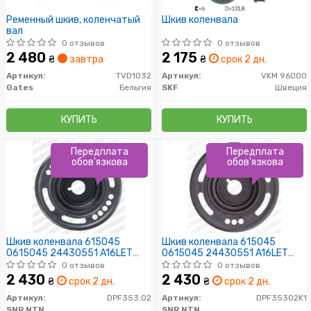
Ременный шкив, коленчатый
Шкив коленвала
вал
0 отзывов
0 отзывов
2 480
2 175
₴
завтра
₴
срок 2 дн.
Артикул:
TVD1032
Артикул:
VKM 96000
Gates
Бельгия
SKF
Швеция
КУПИТЬ
КУПИТЬ
Передплата
Передплата
обов'язкова
обов'язкова
Шкив коленвала 615045
Шкив коленвала 615045
0615045 24430551 A16LET
0615045 24430551 A16LET
A16XER A18XER Z16LET Z16XEP
A16XER A18XER Z16LET Z16XEP
0 отзывов
0 отзывов
Z16XE1 Z16XER Z18XER A16XNT
Z16XE1 Z16XER Z18XER A16XNT
2 430
2 430
₴
срок 2 дн.
₴
срок 2 дн.
A16LEL A16LER A16LES Z16LEL
A16LEL A16LER A16LES Z16LEL
Z16LER Z16XNT ASTRA-H/-G
Z16LER Z16XNT ASTRA-H/-G
Артикул:
DPF353.02
Артикул:
DPF35302K1
CORSA-D MERIVA-A SIGNUM
CORSA-D MERIVA-A SIGNUM
SNR NTN
SNR NTN