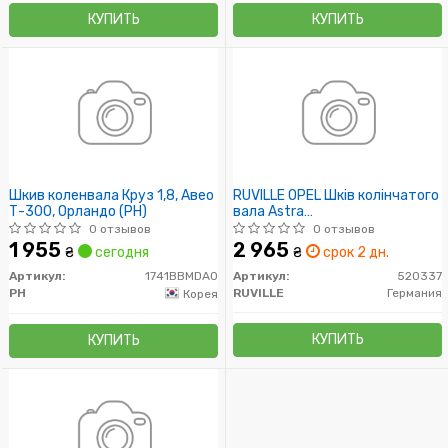
КУПИТЬ
КУПИТЬ
Шкив коленвала Круз 1,8, Авео
RUVILLE OPEL Шків колінчатого
Т-300, Орландо (PH)
вала Astra
H,J,Insignia,Mokka,Zafira,Chevrol
0 отзывов
0 отзывов
Cruze
1 955
2 965
₴
сегодня
₴
срок 2 дн.
Артикул:
1741BBMDA0
Артикул:
520337
PH
RUVILLE
Германия
Корея
КУПИТЬ
КУПИТЬ