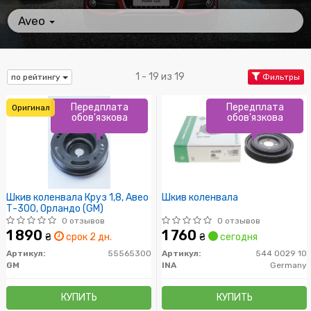
Aveo
1 - 19 из 19
по рейтингу
Фильтры
Передплата
Передплата
Оригинал
обов'язкова
обов'язкова
Шкив коленвала Круз 1,8, Авео
Шкив коленвала
Т-300, Орландо (GM)
0 отзывов
0 отзывов
1 890
1 760
₴
срок 2 дн.
₴
сегодня
Артикул:
55565300
Артикул:
544 0029 10
GM
INA
Germany
КУПИТЬ
КУПИТЬ