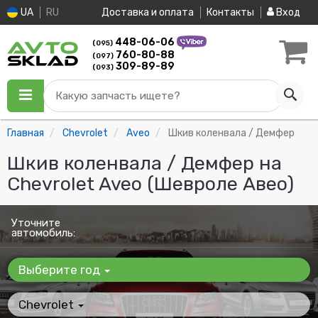
UA
RU
Доставка и оплата
Контакты
Вход
448-06-06
(095)
760-80-88
(097)
309-89-89
(093)
Какую запчасть ищете?
Главная
Chevrolet
Aveo
Шкив коленвала / Демфер
Шкив коленвала / Демфер на
Chevrolet Aveo (Шевроле Авео)
Уточните
автомобиль:
Выберите год
Chevrolet