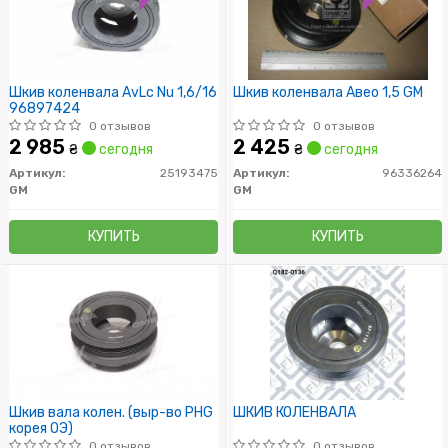
Шкив коленвала AvLc Nu 1,6/16
Шкив коленвала Авео 1,5 GM
96897424
0 отзывов
0 отзывов
2 985
2 425
₴
сегодня
₴
сегодня
Артикул:
25193475
Артикул:
96336264
GM
GM
КУПИТЬ
КУПИТЬ
Шкив вала колен. (выр-во PHG
ШКИВ КОЛЕНВАЛА
корея ОЭ)
0 отзывов
0 отзывов