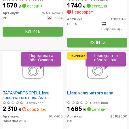
1 570
1 740
₴
сегодня
₴
сегодня
Невозврат
Артикул:
1741BAVDA0
PH
Корея
Артикул:
Q1820136
Q-FIX
Нидерланды
КУПИТЬ
КУПИТЬ
Передплата
Передплата
Оригинал
обов'язкова
обов'язкова
JAPANPARTS OPEL Шкив
Шкив коленчатого вала
коленчатого вала Astra
H,J,Insignia,Mokka,Zafira,Chevrolet
0 отзывов
0 отзывов
Cruze
2 310
1 685
₴
срок 2 дн.
₴
сегодня
Артикул:
PU-W05
Артикул:
25182300
JAPANPARTS
GM