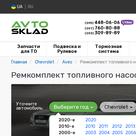
UA
RU
448-06-06
(095)
760-80-88
(097)
309-89-89
(093)
Запчасти
Подвеска и
Тормозная
для ТО
Рулевое
система
Главная
Chevrolet
Aveo
Ремкомплект топливного 
Ремкомплект топливного насос
Уточните
Выберите год
Chevrolet
автомобиль:
2020-е
2020
2010-е
2010
2011
2012
2013
2000-е
2003
2004
2005
200