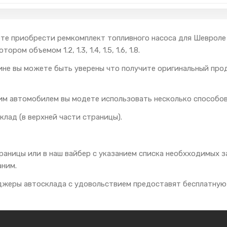
те приобрести ремкомплект топливного насоса для Шевроле Ав
ром объемом 1.2, 1.3, 1.4, 1.5, 1.6, 1.8.
ине вы можете быть уверены что получите оригинальный пр
им автомобилем вы модете использовать несколько способов
клад (в верхней части страницы).
траницы или в наш вайбер с указанием списка необхходимых
аним.
еджеры автосклада с удовольствием предоставят бесплатную