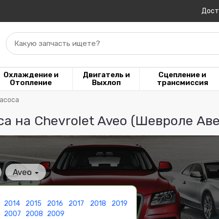
Дост
Какую запчасть ищете?
Охлаждение и
Двигатель и
Сцепление и
Отопление
Выхлоп
трансмиссия
насоса
а на Chevrolet Aveo (Шевроле Аве
Aveo
2014
2015
2016
2017
2018
2019
6
2007
2008
2009