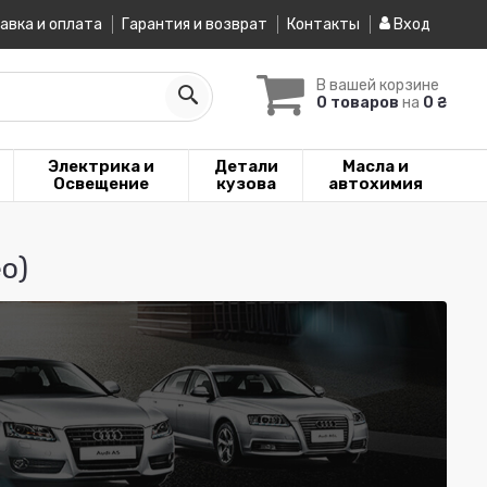
авка и оплата
Гарантия и возврат
Контакты
Вход
В вашей корзине
0 товаров
на
0 ₴
Электрика и
Детали
Масла и
Освещение
кузова
автохимия
о)